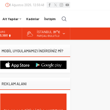
8 Ağustos 2026, 12:56:49
Alt Yapılar
Kadınlar
İletişim
İSTANBUL
31°C
URO
5,1881
PARÇALI BULUTLU
LTIN
.660,55
MOBİL UYGULAMAMIZI İNDİRDİNİZ Mİ?
İST
3.779,39
OLAR
7,7111
REKLAM ALANI