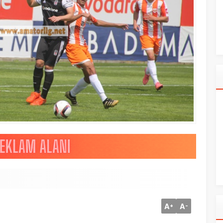
A
A
+
-