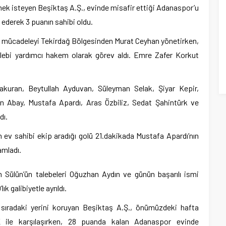
ek isteyen Beşiktaş A.Ş., evinde misafir ettiği Adanaspor’u
ederek 3 puanın sahibi oldu.
 mücadeleyi Tekirdağ Bölgesinden Murat Ceyhan yönetirken,
ebi yardımcı hakem olarak görev aldı. Emre Zafer Korkut
akuran, Beytullah Ayduvan, Süleyman Selak, Şiyar Kepir,
an Abay, Mustafa Apardı, Aras Özbiliz, Sedat Şahintürk ve
dı.
n ev sahibi ekip aradığı golü 21.dakikada Mustafa Apardı’nın
amladı.
n Sülün’ün talebeleri Oğuzhan Aydın ve günün başarılı ismi
ık galibiyetle ayrıldı.
 sıradaki yerini koruyan Beşiktaş A.Ş., önümüzdeki hafta
ile karşılaşırken, 28 puanda kalan Adanaspor evinde