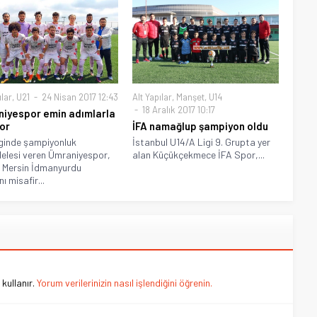
ılar
,
U21
24 Nisan 2017 12:43
Alt Yapılar
,
Manşet
,
U14
18 Aralık 2017 10:17
iyespor emin adımlarla
yor
İFA namağlup şampiyon oldu
ginde şampiyonluk
İstanbul U14/A Ligi 9. Grupta yer
lesi veren Ümraniyespor,
alan Küçükçekmece İFA Spor,...
 Mersin İdmanyurdu
ı misafir...
kullanır.
Yorum verilerinizin nasıl işlendiğini öğrenin.