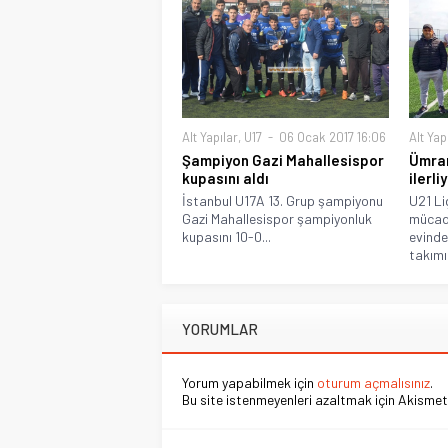
Alt Yapılar
,
U17
06 Ocak 2017 16:06
Alt Yap
Şampiyon Gazi Mahallesispor
Ümran
kupasını aldı
ilerli
İstanbul U17A 13. Grup şampiyonu
U21 Li
Gazi Mahallesispor şampiyonluk
mücade
kupasını 10-0...
evinde
takımın
YORUMLAR
Yorum yapabilmek için
oturum açmalısınız
.
Bu site istenmeyenleri azaltmak için Akismet 