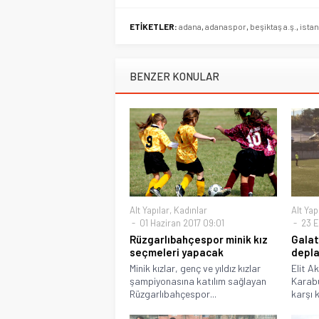
ETİKETLER:
adana
,
adanaspor
,
beşiktaş a.ş.
,
ista
BENZER KONULAR
Alt Yapılar
,
Kadınlar
Alt Yap
01 Haziran 2017 09:01
23 E
Rüzgarlıbahçespor minik kız
Galat
seçmeleri yapacak
depla
Minik kızlar, genç ve yıldız kızlar
Elit A
şampiyonasına katılım sağlayan
Karabü
Rüzgarlıbahçespor...
karşı k