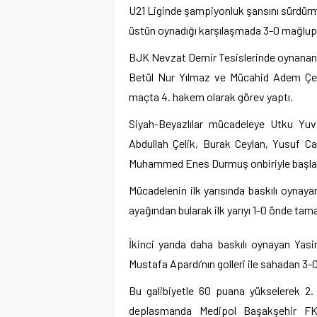
U21 Liginde şampiyonluk şansını sürdürm
üstün oynadığı karşılaşmada 3-0 mağlup 
BJK Nevzat Demir Tesislerinde oynanan
Betül Nur Yılmaz ve Mücahid Adem Çel
maçta 4. hakem olarak görev yaptı.
Siyah-Beyazlılar mücadeleye Utku Yuv
Abdullah Çelik, Burak Ceylan, Yusuf C
Muhammed Enes Durmuş onbiriyle başla
Mücadelenin ilk yarısında baskılı oynaya
ayağından bularak ilk yarıyı 1-0 önde tam
İkinci yarıda daha baskılı oynayan Yasi
Mustafa Apardı’nın golleri ile sahadan 3-0’l
Bu galibiyetle 60 puana yükselerek 2.
deplasmanda Medipol Başakşehir FK 