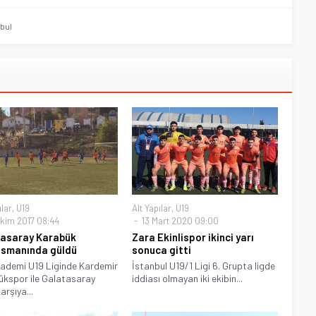
nbul
ılar
,
U19
Alt Yapılar
,
U19
kim 2017 08:44
13 Mart 2020 09:00
asaray Karabük
Zara Ekinlispor ikinci yarı
smanında güldü
sonuca gitti
kademi U19 Liginde Kardemir
İstanbul U19/1 Ligi 6. Grupta ligde
kspor ile Galatasaray
iddiası olmayan iki ekibin...
arşıya...