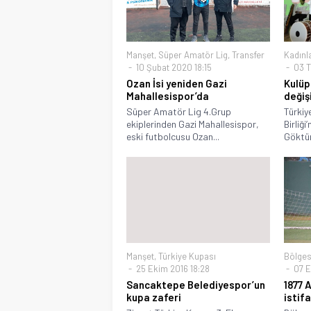
Manşet
,
Süper Amatör Lig
,
Transfer
Kadınl
10 Şubat 2020 18:15
03 T
Ozan İsi yeniden Gazi
Kulüp
Mahallesispor’da
değiş
Süper Amatör Lig 4.Grup
Türkiy
ekiplerinden Gazi Mahallesispor,
Birliğ
eski futbolcusu Ozan...
Göktürk
Manşet
,
Türkiye Kupası
Bölges
25 Ekim 2016 18:28
07 Ey
Sancaktepe Belediyespor’un
1877 
kupa zaferi
istifa