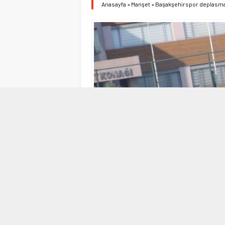
Anasayfa
»
Manşet
»
Başakşehirspor deplasma