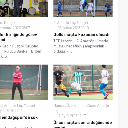
ar
,
Manşet
2. Amatör Lig
,
Manşet
emmuz 2020 13:07
05 Şubat 2018 10:10
ler Birliğinde görev
Gollü maçta kazanan olmadı
imi
TFF İstanbul 2. Amatör kümede
e Kadın Futbol Kulüpler
mutlak hedefinin şampiyonluk
i’nin kurucu Başkanı Erdem
olduğu iki...
, 3...
el Amatör Lig
,
Manşet
Manşet
,
Özel Günler
,
Süper Amatör
lül 2018 22:19
Lig
12 Eylül 2018 12:47
Alemdağspor’da şok
Önce maçta sonra düğününde
oynadı