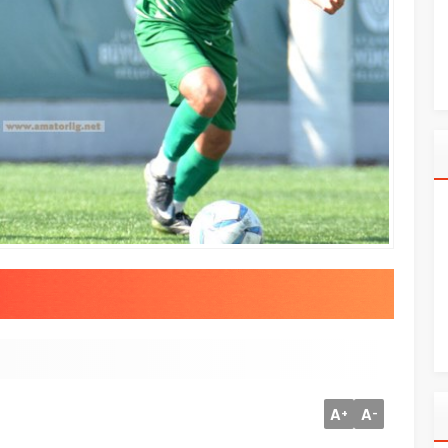
A
A
+
-