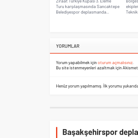
Ziraat Türkiye Kupası 3. Eleme
Bölges
Turu karşılaşmasında Sancaktepe
ekiple
Belediyespor deplasmanda...
Teknik
YORUMLAR
Yorum yapabilmek için
oturum açmalısınız
.
Bu site istenmeyenleri azaltmak için Akismet 
Henüz yorum yapılmamış. İlk yorumu yukarıdaki
Başakşehirspor depl