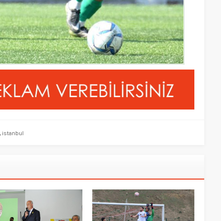
,
istanbul