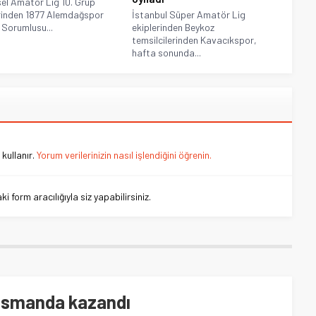
el Amatör Lig 10. Grup
rinden 1877 Alemdağspor
İstanbul Süper Amatör Lig
 Sorumlusu...
ekiplerinden Beykoz
temsilcilerinden Kavacıkspor,
hafta sonunda...
kullanır.
Yorum verilerinizin nasıl işlendiğini öğrenin.
 form aracılığıyla siz yapabilirsiniz.
asmanda kazandı