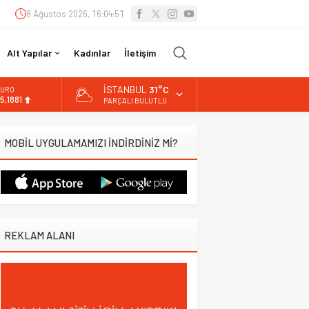
8 Ağustos 2026, 16:04:52
Alt Yapılar
Kadınlar
İletişim
İSTANBUL
31°C
LTIN
.660,55
PARÇALI BULUTLU
İST
3.779,39
MOBİL UYGULAMAMIZI İNDİRDİNİZ Mİ?
OLAR
7,7111
URO
5,1881
REKLAM ALANI