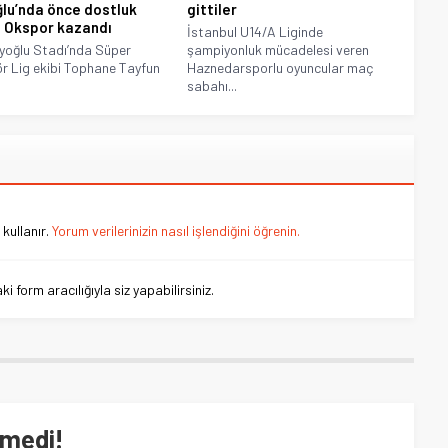
lu’nda önce dostluk
gittiler
 Okspor kazandı
İstanbul U14/A Liginde
yoğlu Stadı’nda Süper
şampiyonluk mücadelesi veren
 Lig ekibi Tophane Tayfun
Haznedarsporlu oyuncular maç
sabahı...
kullanır.
Yorum verilerinizin nasıl işlendiğini öğrenin.
 form aracılığıyla siz yapabilirsiniz.
tmedi!