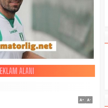
A
A
+
-