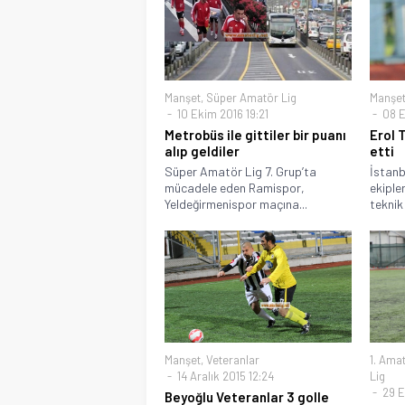
Manşet
,
Süper Amatör Lig
Manşe
10 Ekim 2016 19:21
08 E
Metrobüs ile gittiler bir puanı
Erol 
alıp geldiler
etti
Süper Amatör Lig 7. Grup’ta
İstanb
mücadele eden Ramispor,
ekiple
Yeldeğirmenispor maçına...
teknik 
Manşet
,
Veteranlar
1. Amat
14 Aralık 2015 12:24
Lig
29 E
Beyoğlu Veteranlar 3 golle