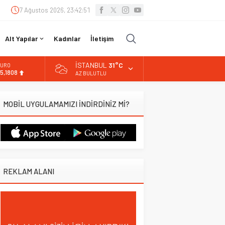
7 Ağustos 2026, 23:42:52
Alt Yapılar
Kadınlar
İletişim
İSTANBUL
31°C
URO
5,1808
AZ BULUTLU
LTIN
.662,82
MOBİL UYGULAMAMIZI İNDİRDİNİZ Mİ?
İST
3.779,39
OLAR
7,6961
REKLAM ALANI