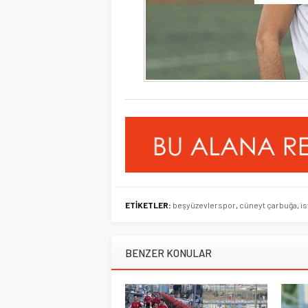
ETİKETLER:
beşyüzevlerspor
,
cüneyt çarbuğa
,
is
BENZER KONULAR