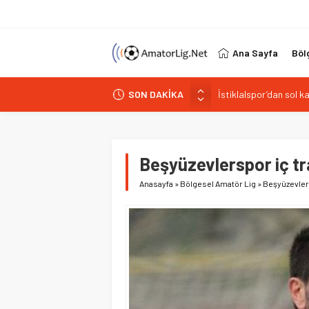
Ana Sayfa
Böl
İstiklalspor’dan sol 
SON DAKİKA
Paşabahçespor’da spor
İstanbul Gençlerbirliğ
Vardarspor teknik eki
Kuzeyin Kaplanları Kay
Beşyüzevlerspor iç t
Anasayfa
»
Bölgesel Amatör Lig
»
Beşyüzevlers