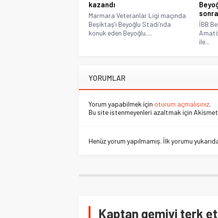
kazandı
Beyoğ
sonra
Marmara Veteranlar Ligi maçında
Beşiktaş’ı Beyoğlu Stadı’nda
İBB Be
konuk eden Beyoğlu,...
Amatör
ile...
YORUMLAR
Yorum yapabilmek için
oturum açmalısınız
.
Bu site istenmeyenleri azaltmak için Akismet 
Henüz yorum yapılmamış. İlk yorumu yukarıdaki
Kaptan gemiyi terk e