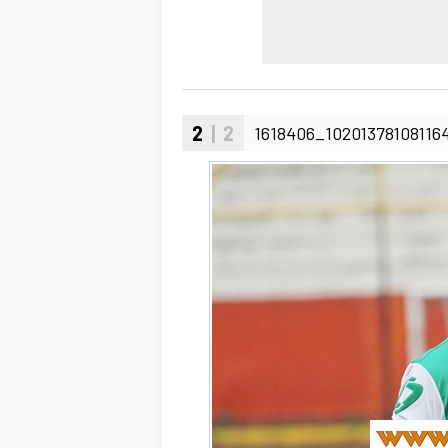
2
| 2
1618406_10201378108116