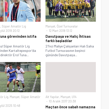
t
,
Süper Amatör Lig
Manşet
,
Özel Turnuvalar
ylül 2019 20:12
12 Mart 2018 13:12
Tuna görevinden istifa
Davutpaşa ve Haliç İhtisas
farklı başladılar
ul Süper Amatör Lig
21’nci Maliye Çalışanları Halı Saha
rinden Kartaltepespor’da
Futbol Turnuvasının beşinci
direktör Erol Tuna...
gününde Davutpaşa...
ör Lig
,
Manşet
,
Süper Amatör
Alt Yapılar
,
Manşet
,
U14
10 Aralık 2017 20:38
ylül 2025 10:48
Maçtan önce sabah namazına