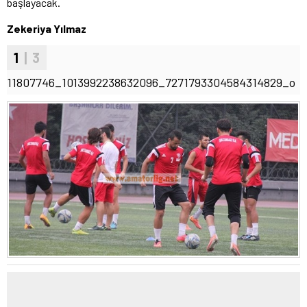
başlayacak.
Zekeriya Yılmaz
1
| 3
11807746_1013992238632096_7271793304584314829_o