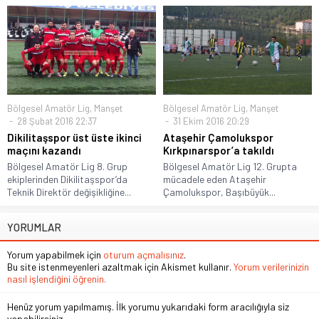
Bölgesel Amatör Lig
,
Manşet
Bölgesel Amatör Lig
,
Manşet
28 Şubat 2016 22:37
31 Ekim 2016 20:29
Dikilitaşspor üst üste ikinci
Ataşehir Çamolukspor
maçını kazandı
Kırkpınarspor’a takıldı
Bölgesel Amatör Lig 8. Grup
Bölgesel Amatör Lig 12. Grupta
ekiplerinden Dikilitaşspor’da
mücadele eden Ataşehir
Teknik Direktör değişikliğine...
Çamolukspor, Başıbüyük...
YORUMLAR
Yorum yapabilmek için
oturum açmalısınız
.
Bu site istenmeyenleri azaltmak için Akismet kullanır.
Yorum verilerinizin
nasıl işlendiğini öğrenin.
Henüz yorum yapılmamış. İlk yorumu yukarıdaki form aracılığıyla siz
yapabilirsiniz.