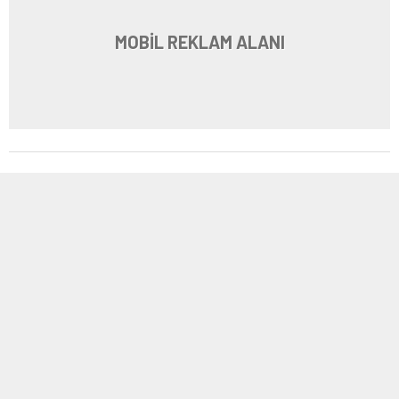
MOBİL REKLAM ALANI
2
| 3
11834956_1013990078632312_7933293544515248660_o