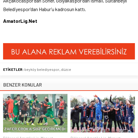
Akçakocaspor’dan Soner, Gölyakaspor’dan İsmail, Sultanbeyli
Belediyespor’dan Habur’u kadrosun kattı.
AmatorLig.Net
ETİKETLER:
beyköy belediyespor
,
düzce
BENZER KONULAR