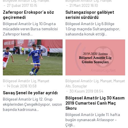
Bölgesel Amatör Lig
,
Manşet
Bölgesel Amatör Lig
,
Manşet
27 Şubat 2017 10:15
21 Mart 2022 16:10
Zaferspor Erokspor’a söz
Sultangazispor galibiyet
geçiremedi
serisini sürdürdü
Bölgesel Amatör Lig 10.Grupta
Bölgesel Amatör Lig 6.Bölge
mücadele veren Bursa temsilcisi
1.Grup maçında Sultangazispor,
Zaferspor kendi...
sahasında konuk ettiği...
Bölgesel Amatör Lig
,
Manşet
Bölgesel Amatör Lig
,
Manşet
,
Manşet
14 Ocak 2016 10:58
Altı
,
Sonuçlar
30 Kasım 2019 08:54
Savaş Şenel ile yollar ayrıldı
Bölgesel Amatör Lig 30 Kasım
Bölgesel Amatör Lig 12. Grup
2019 Cumartesi Canlı Maç
ekiplerinden Çengelköyspor, sezon
Skoru
başında kadrosuna...
Bölgesel Amatör Ligde 11. hafta
bugün oynanacak Atlasspor –
Çiğli...