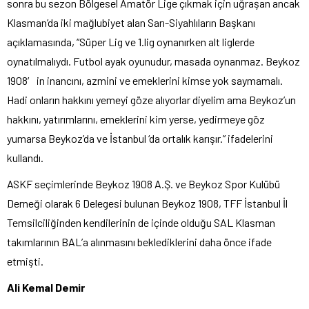
sonra bu sezon Bölgesel Amatör Lige çıkmak için uğraşan ancak
Klasman’da iki mağlubiyet alan Sarı-Siyahlıların Başkanı
açıklamasında, “Süper Lig ve 1.lig oynanırken alt liglerde
oynatılmalıydı. Futbol ayak oyunudur, masada oynanmaz. Beykoz
1908′ in inancını, azmini ve emeklerini kimse yok saymamalı.
Hadi onların hakkını yemeyi göze alıyorlar diyelim ama Beykoz’un
hakkını, yatırımlarını, emeklerini kim yerse, yedirmeye göz
yumarsa Beykoz’da ve İstanbul ‘da ortalık karışır.” ifadelerini
kullandı.
ASKF seçimlerinde Beykoz 1908 A.Ş. ve Beykoz Spor Kulübü
Derneği olarak 6 Delegesi bulunan Beykoz 1908, TFF İstanbul İl
Temsilciliğinden kendilerinin de içinde olduğu SAL Klasman
takımlarının BAL’a alınmasını beklediklerini daha önce ifade
etmişti.
Ali Kemal Demir