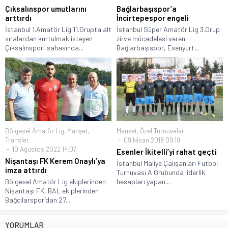
Çıksalınspor umutlarını
Bağlarbaşıspor’a
arttırdı
İncirtepespor engeli
İstanbul 1.Amatör Lig 11.Grupta alt
İstanbul Süper Amatör Lig 3.Grup
sıralardan kurtulmak isteyen
zirve mücadelesi veren
Çıksalınspor, sahasında...
Bağlarbaşıspor, Esenyurt...
Bölgesel Amatör Lig
,
Manşet
,
Manşet
,
Özel Turnuvalar
Transfer
09 Nisan 2018 09:19
10 Ağustos 2022 14:07
Esenler İkitelli’yi rahat geçti
Nişantaşı FK Kerem Onaylı’ya
İstanbul Maliye Çalışanları Futbol
imza attırdı
Turnuvası A Grubunda liderlik
Bölgesel Amatör Lig ekiplerinden
hesapları yapan...
Nişantaşı FK, BAL ekiplerinden
Bağcılarspor’dan 27...
YORUMLAR