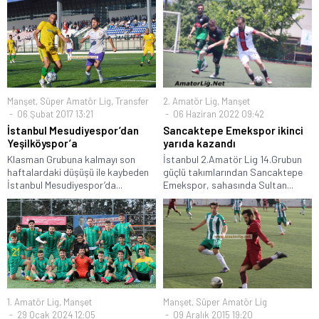
Manşet
,
Süper Amatör Lig
,
Transfer
2. Amatör Lig
,
Manşet
06 Şubat 2017 13:21
06 Haziran 2022 09:42
İstanbul Mesudiyespor’dan
Sancaktepe Emekspor ikinci
Yeşilköyspor’a
yarıda kazandı
Klasman Grubuna kalmayı son
İstanbul 2.Amatör Lig 14.Grubun
haftalardaki düşüşü ile kaybeden
güçlü takımlarından Sancaktepe
İstanbul Mesudiyespor’da...
Emekspor, sahasında Sultan...
1. Amatör Lig
,
Manşet
Manşet
,
Süper Amatör Lig
29 Ocak 2024 12:05
09 Aralık 2015 19:20