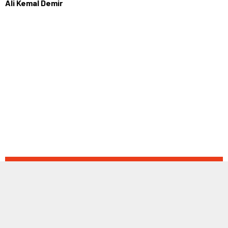
Ali Kemal Demir
ETİKETLER:
arnavutköy belediyespor
,
istanbul
BENZER KONULAR