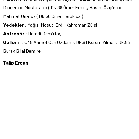
Dinçer xx, Mustafa xx ( Dk.88 Ömer Emir ), Rasim Özgür xx,
Mehmet Ünal xx ( Dk.56 Ömer Faruk xx )
Yedekler
: Yağız-Mesut-Erdi-Kahraman Zülal
Antrenör :
Hamdi Demirtaş
Goller
: Dk.49 Ahmet Can Özdemir, Dk.61 Kerem Yılmaz, Dk.83
Burak Bilal Demirel
Talip Ercan