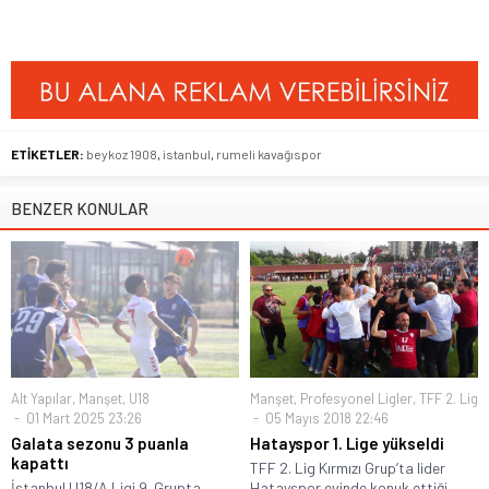
ETİKETLER:
beykoz 1908
,
istanbul
,
rumeli kavağıspor
BENZER KONULAR
Alt Yapılar
,
Manşet
,
U18
Manşet
,
Profesyonel Ligler
,
TFF 2. Lig
01 Mart 2025 23:26
05 Mayıs 2018 22:46
Galata sezonu 3 puanla
Hatayspor 1. Lige yükseldi
kapattı
TFF 2. Lig Kırmızı Grup’ta lider
İstanbul U18/A Ligi 9. Grupta
Hatayspor evinde konuk ettiği...