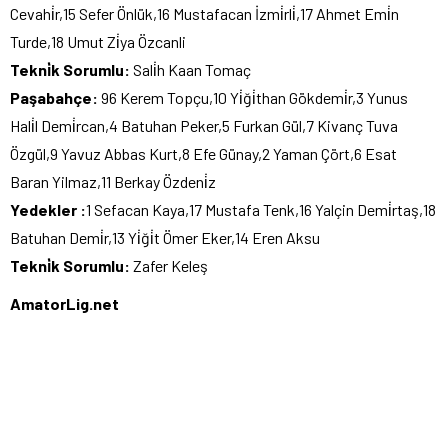
Cevahi̇r,15 Sefer Önlük,16 Mustafacan İzmi̇rli̇,17 Ahmet Emi̇n
Turde,18 Umut Zi̇ya Özcanli
Tekni̇k Sorumlu:
Sali̇h Kaan Tomaç
Paşabahçe:
96 Kerem Topçu,10 Yi̇ği̇than Gökdemi̇r,3 Yunus
Hali̇l Demi̇rcan,4 Batuhan Peker,5 Furkan Gül,7 Kivanç Tuva
Özgül,9 Yavuz Abbas Kurt,8 Efe Günay,2 Yaman Çört,6 Esat
Baran Yilmaz,11 Berkay Özdeni̇z
Yedekler :
1 Sefacan Kaya,17 Mustafa Tenk,16 Yalçin Demi̇rtaş,18
Batuhan Demi̇r,13 Yi̇ği̇t Ömer Eker,14 Eren Aksu
Tekni̇k Sorumlu:
Zafer Keleş
AmatorLig.net