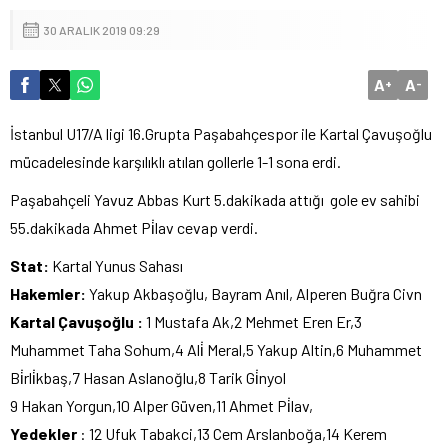
30 ARALIK 2019 09:29
A
A
+
-
İstanbul U17/A ligi 16.Grupta Paşabahçespor ile Kartal Çavuşoğlu
mücadelesinde karşılıklı atılan gollerle 1-1 sona erdi.
Paşabahçeli Yavuz Abbas Kurt 5.dakikada attığı gole ev sahibi
55.dakikada Ahmet Pi̇lav cevap verdi.
Stat:
Kartal Yunus Sahası
Hakemler:
Yakup Akbaşoğlu, Bayram Anıl, Alperen Buğra Civn
Kartal Çavuşoğlu :
1 Mustafa Ak,2 Mehmet Eren Er,3
Muhammet Taha Sohum,4 Ali̇ Meral,5 Yakup Altin,6 Muhammet
Bi̇rli̇kbaş,7 Hasan Aslanoğlu,8 Tarik Gi̇nyol
9 Hakan Yorgun,10 Alper Güven,11 Ahmet Pi̇lav,
Yedekler
: 12 Ufuk Tabakci,13 Cem Arslanboğa,14 Kerem