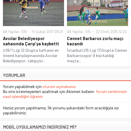
Alt Yapılar
,
U19
14 Şubat 2017 09:21
Alt Yapılar
,
U15
20 Ekim 2015 12:22
Avcılar Belediyespor
Cennet Barbaros zorlu maçı
sahasında Çarşı’ya kaybetti
kazandı
U19/1 Ligi 12.Grupta haftanın en
İstanbul U15 Ligi 17.Grupta Cennet
önemli karşılaşmasında Avcılar
Barbarosspor 9 kişi kaldığı
Belediyespor, takipçisi...
maçta...
YORUMLAR
Yorum yapabilmek için
oturum açmalısınız
.
Bu site istenmeyenleri azaltmak için Akismet kullanır.
Yorum verilerinizin
nasıl işlendiğini öğrenin.
Henüz yorum yapılmamış. İlk yorumu yukarıdaki form aracılığıyla siz
yapabilirsiniz.
MOBİL UYGULAMAMIZI İNDİRDİNİZ Mİ?