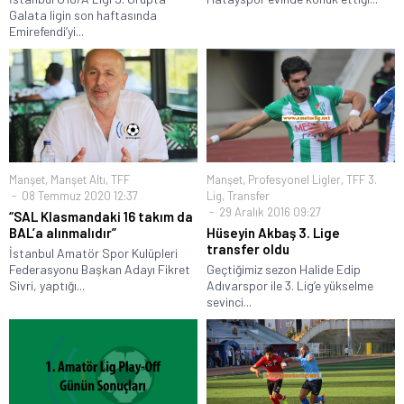
Galata ligin son haftasında
Emirefendi’yi...
Manşet
,
Manşet Altı
,
TFF
Manşet
,
Profesyonel Ligler
,
TFF 3.
08 Temmuz 2020 12:37
Lig
,
Transfer
29 Aralık 2016 09:27
“SAL Klasmandaki 16 takım da
BAL’a alınmalıdır”
Hüseyin Akbaş 3. Lige
transfer oldu
İstanbul Amatör Spor Kulüpleri
Federasyonu Başkan Adayı Fikret
Geçtiğimiz sezon Halide Edip
Sivri, yaptığı...
Adıvarspor ile 3. Lig’e yükselme
sevinci...