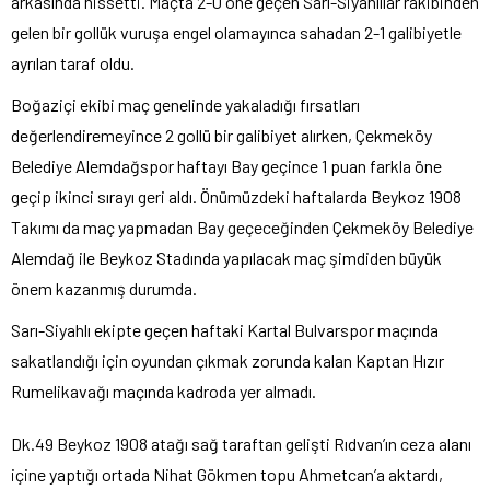
arkasında hissetti. Maçta 2-0 öne geçen Sarı-Siyahlılar rakibinden
gelen bir gollük vuruşa engel olamayınca sahadan 2-1 galibiyetle
ayrılan taraf oldu.
Boğaziçi ekibi maç genelinde yakaladığı fırsatları
değerlendiremeyince 2 gollü bir galibiyet alırken, Çekmeköy
Belediye Alemdağspor haftayı Bay geçince 1 puan farkla öne
geçip ikinci sırayı geri aldı. Önümüzdeki haftalarda Beykoz 1908
Takımı da maç yapmadan Bay geçeceğinden Çekmeköy Belediye
Alemdağ ile Beykoz Stadında yapılacak maç şimdiden büyük
önem kazanmış durumda.
Sarı-Siyahlı ekipte geçen haftaki Kartal Bulvarspor maçında
sakatlandığı için oyundan çıkmak zorunda kalan Kaptan Hızır
Rumelikavağı maçında kadroda yer almadı.
Dk.49 Beykoz 1908 atağı sağ taraftan gelişti Rıdvan’ın ceza alanı
içine yaptığı ortada Nihat Gökmen topu Ahmetcan’a aktardı,