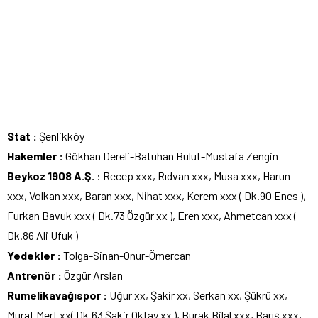
Stat :
Şenlikköy
Hakemler :
Gökhan Dereli-Batuhan Bulut-Mustafa Zengin
Beykoz 1908 A.Ş.
: Recep xxx, Rıdvan xxx, Musa xxx, Harun
xxx, Volkan xxx, Baran xxx, Nihat xxx, Kerem xxx ( Dk.90 Enes ),
Furkan Bavuk xxx ( Dk.73 Özgür xx ), Eren xxx, Ahmetcan xxx (
Dk.86 Ali Ufuk )
Yedekler :
Tolga-Sinan-Onur-Ömercan
Antrenör :
Özgür Arslan
Rumelikavağıspor :
Uğur xx, Şakir xx, Serkan xx, Şükrü xx,
Murat Mert xx( Dk.63 Şakir Oktay xx ), Burak Bilal xxx, Barış xxx,