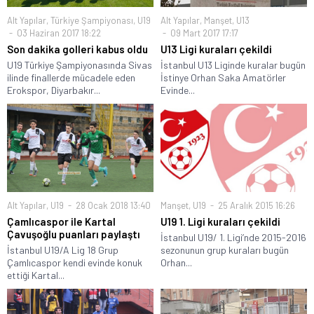
Alt Yapılar
,
Türkiye Şampiyonası
,
U19
Alt Yapılar
,
Manşet
,
U13
03 Haziran 2017 18:22
09 Mart 2017 17:17
Son dakika golleri kabus oldu
U13 Ligi kuraları çekildi
U19 Türkiye Şampiyonasında Sivas
İstanbul U13 Liginde kuralar bugün
ilinde finallerde mücadele eden
İstinye Orhan Saka Amatörler
Erokspor, Diyarbakır...
Evinde...
Alt Yapılar
,
U19
28 Ocak 2018 13:40
Manşet
,
U19
25 Aralık 2015 16:26
Çamlıcaspor ile Kartal
U19 1. Ligi kuraları çekildi
Çavuşoğlu puanları paylaştı
İstanbul U19/ 1. Ligi’nde 2015-2016
İstanbul U19/A Lig 18 Grup
sezonunun grup kuraları bugün
Çamlıcaspor kendi evinde konuk
Orhan...
ettiği Kartal...