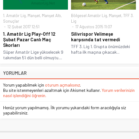
1. Amatör Lig
,
Manşet
,
Manşet Altı
,
Bölgesel Amatör Lig
,
Manşet
,
TFF 3.
Sonuçlar
Lig
12 Şubat 2017 12:51
17 Ağustos 2015 11:07
1. Amatör Lig Play-Off 12
Silivrispor Velimeşe
Şubat Pazar Canlı Maç
karşısında tat vermedi
Skorları
TFF 3. Lig 1. Grupta önümüzdeki
Süper Amatör Lige yükselecek 9
hafta ilk maçına çıkacak...
takımdan 5’i dün belli olmuştu....
YORUMLAR
Yorum yapabilmek için
oturum açmalısınız
.
Bu site istenmeyenleri azaltmak için Akismet kullanır.
Yorum verilerinizin
nasıl işlendiğini öğrenin.
Henüz yorum yapılmamış. İlk yorumu yukarıdaki form aracılığıyla siz
yapabilirsiniz.