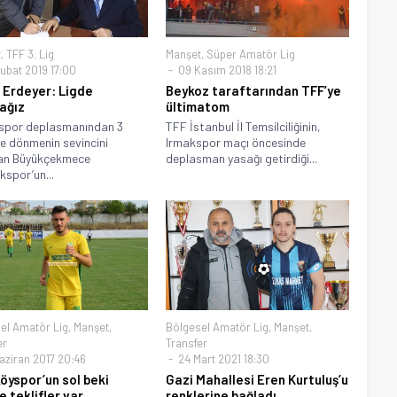
t
,
TFF 3. Lig
Manşet
,
Süper Amatör Lig
ubat 2019 17:00
09 Kasım 2018 18:21
 Erdeyer: Ligde
Beykoz taraftarından TFF’ye
ağız
ültimatom
spor deplasmanından 3
TFF İstanbul İl Temsilciliğinin,
le dönmenin sevincini
Irmakspor maçı öncesinde
an Büyükçekmece
deplasman yasağı getirdiği...
kspor’un...
el Amatör Lig
,
Manşet
,
Bölgesel Amatör Lig
,
Manşet
,
er
Transfer
aziran 2017 20:46
24 Mart 2021 18:30
köyspor’un sol beki
Gazi Mahallesi Eren Kurtuluş’u
e teklifler var
renklerine bağladı