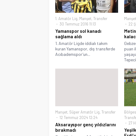
1. Amatör Lig
,
Manşet
,
Transfer
Manşe
30 Temmuz 2016 11:13
22 Ş
Yamanspor sol kanadı
Metin
sağlama aldı
kalac
1. Amatör Ligde iddialı takım
Gebze
kuran Yamanspor, dış transferde
puan i
Acıbademspor’un...
yaşay
Tepeci
Manşet
,
Süper Amatör Lig
,
Transfer
Bölges
12 Temmuz 2024 12:24
Transf
27 H
Aksarayspor genç yıldızlarını
bırakmadı
Yeşil
Erdi’y