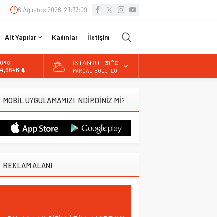
6 Ağustos 2026, 21:33:10
Alt Yapılar
Kadınlar
İletişim
İSTANBUL
31°C
URO
4,9646
PARÇALI BULUTLU
LTIN
.488,95
MOBİL UYGULAMAMIZI İNDİRDİNİZ Mİ?
İST
3.798,82
OLAR
7,5939
REKLAM ALANI