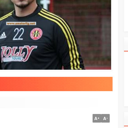
A
A
+
-