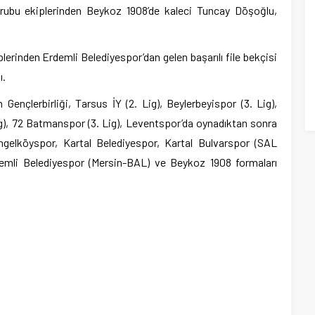
ubu ekiplerinden Beykoz 1908’de kaleci Tuncay Döşoğlu,
erinden Erdemli Belediyespor’dan gelen başarılı file bekçisi
ı.
ençlerbirliği, Tarsus İY (2. Lig), Beylerbeyispor (3. Lig),
Lig), 72 Batmanspor (3. Lig), Leventspor’da oynadıktan sonra
Çengelköyspor, Kartal Belediyespor, Kartal Bulvarspor (SAL
emli Belediyespor (Mersin-BAL) ve Beykoz 1908 formaları