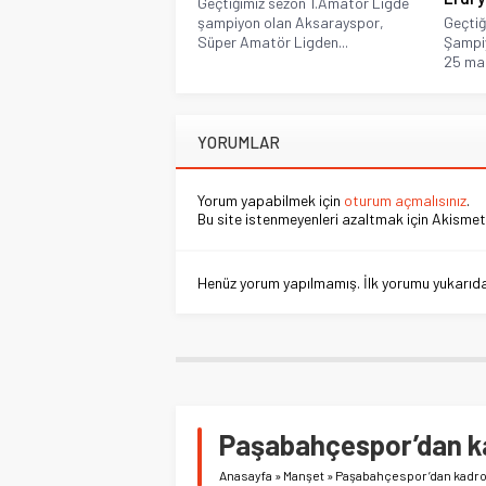
Geçtiğimiz sezon 1.Amatör Ligde
şampiyon olan Aksarayspor,
Geçtiğ
Süper Amatör Ligden...
Şampiy
25 maç
YORUMLAR
Yorum yapabilmek için
oturum açmalısınız
.
Bu site istenmeyenleri azaltmak için Akismet 
Henüz yorum yapılmamış. İlk yorumu yukarıdaki
Paşabahçespor’dan ka
Anasayfa
»
Manşet
»
Paşabahçespor’dan kadroy