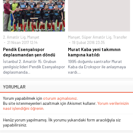
2. Amatör Lig
,
Manşet
Manşet
,
Süper Amatör Lig
,
Transfer
21 Nisan 2017 12:14
19 Şubat 2016 23:35
Pendik Esenyalıspor
Murat Kaba yeni takımının
deplasmandan şen döndü
kampına katıldı
İstanbul 2. Amatör 15. Grubun
1995 doğumlu santrafor Murat
yenilgisiz lideri Pendik Esenyalıspor
Kaba da Erokspor ile anlaşmaya
deplasmanda...
vardı....
YORUMLAR
Yorum yapabilmek için
oturum açmalısınız
.
Bu site istenmeyenleri azaltmak için Akismet kullanır.
Yorum verilerinizin
nasıl işlendiğini öğrenin.
Henüz yorum yapılmamış. İlk yorumu yukarıdaki form aracılığıyla siz
yapabilirsiniz.