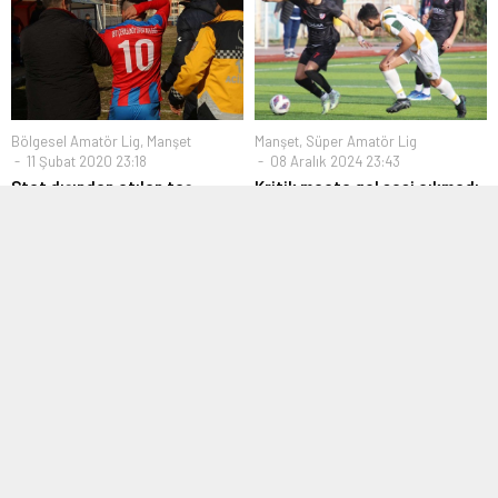
Bölgesel Amatör Lig
,
Manşet
Manşet
,
Süper Amatör Lig
11 Şubat 2020 23:18
08 Aralık 2024 23:43
Stat dışından atılan taş
Kritik maçta gol sesi çıkmadı
futbolcuyu yaraladı
İstanbul Süper Amatör Lig
Bölgesel Amatör Ligi 11. Grup
6.Grupta son haftaların formda
maçında sahaya atılan taşlar,
ekibi Kavakpınarspor,...
Çerkezköy...
Manşet
,
Profesyonel Ligler
,
TFF 3. Lig
2. Amatör Lig
,
Manşet
,
Transfer
09 Ocak 2021 20:31
13 Şubat 2017 16:51