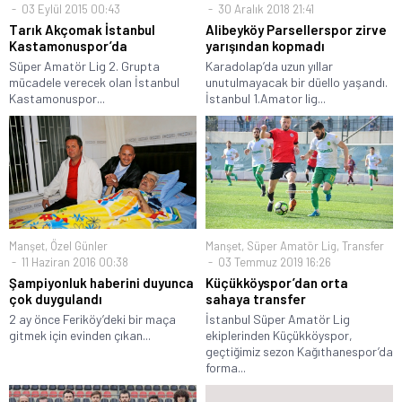
03 Eylül 2015 00:43
30 Aralık 2018 21:41
Tarık Akçomak İstanbul
Alibeyköy Parsellerspor zirve
Kastamonuspor’da
yarışından kopmadı
Süper Amatör Lig 2. Grupta
Karadolap’da uzun yıllar
mücadele verecek olan İstanbul
unutulmayacak bir düello yaşandı.
Kastamonuspor...
İstanbul 1.Amator lig...
Manşet
,
Özel Günler
Manşet
,
Süper Amatör Lig
,
Transfer
11 Haziran 2016 00:38
03 Temmuz 2019 16:26
Şampiyonluk haberini duyunca
Küçükköyspor’dan orta
çok duygulandı
sahaya transfer
2 ay önce Feriköy’deki bir maça
İstanbul Süper Amatör Lig
gitmek için evinden çıkan...
ekiplerinden Küçükköyspor,
geçtiğimiz sezon Kağıthanespor’da
forma...