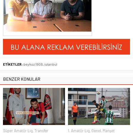
ETİKETLER:
beykoz 1908
,
istanbul
BENZER KONULAR
Süper Amatör Lig
,
Transfer
1. Amatör Lig
,
Genel
,
Manşet