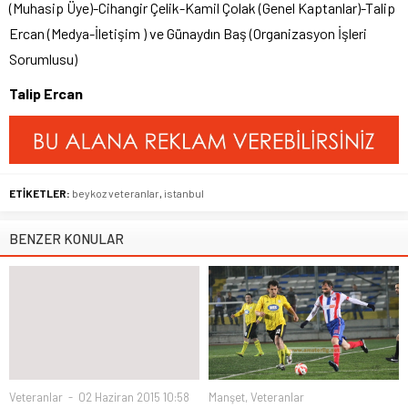
(Muhasip Üye)-Cihangir Çelik-Kamil Çolak (Genel Kaptanlar)-Talip
Ercan (Medya-İletişim ) ve Günaydın Baş (Organizasyon İşleri
Sorumlusu)
Talip Ercan
ETİKETLER:
beykoz veteranlar
,
istanbul
BENZER KONULAR
Veteranlar
02 Haziran 2015 10:58
Manşet
,
Veteranlar