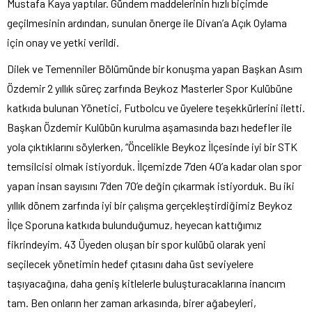
Mustafa Kaya yaptılar. Gündem maddelerinin hızlı biçimde
geçilmesinin ardından, sunulan önerge ile Divan’a Açık Oylama
için onay ve yetki verildi.
Dilek ve Temenniler Bölümünde bir konuşma yapan Başkan Asım
Özdemir 2 yıllık süreç zarfında Beykoz Masterler Spor Kulübüne
katkıda bulunan Yönetici, Futbolcu ve üyelere teşekkürlerini iletti.
Başkan Özdemir Kulübün kurulma aşamasında bazı hedefler ile
yola çıktıklarını söylerken, “Öncelikle Beykoz İlçesinde iyi bir STK
temsilcisi olmak istiyorduk. İlçemizde 7’den 40’a kadar olan spor
yapan insan sayısını 7’den 70’e değin çıkarmak istiyorduk. Bu iki
yıllık dönem zarfında iyi bir çalışma gerçekleştirdiğimiz Beykoz
İlçe Sporuna katkıda bulunduğumuz, heyecan kattığımız
fikrindeyim. 43 Üyeden oluşan bir spor kulübü olarak yeni
seçilecek yönetimin hedef çıtasını daha üst seviyelere
taşıyacağına, daha geniş kitlelerle buluşturacaklarına inancım
tam. Ben onların her zaman arkasında, birer ağabeyleri,