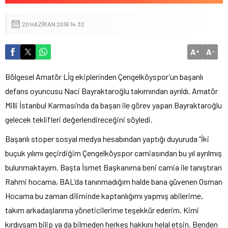
20 HAZIRAN 2016 14:32
A
A
+
-
Bölgesel Amatör Lİg ekiplerinden Çengelköyspor’un başarılı
defans oyuncusu Naci Bayraktaroğlu takımından ayrıldı. Amatör
Milli İstanbul Karması’nda da başarı ile görev yapan Bayraktaroğlu
gelecek teklifleri değerlendireceğini söyledi.
Başarılı stoper sosyal medya hesabından yaptığı duyuruda “İki
buçuk yılımı geçirdiğim Çengelköyspor camiasından bu yıl ayrılmış
bulunmaktayım. Başta İsmet Başkanıma beni camia ile tanıştıran
Rahmi hocama, BAL’da tanınmadığım halde bana güvenen Osman
Hocama bu zaman diliminde kaptanlığımı yapmış abilerime,
takım arkadaşlarıma yöneticilerime teşekkür ederim. Kimi
kırdıysam bilip ya da bilmeden herkes hakkını helal etsin. Benden