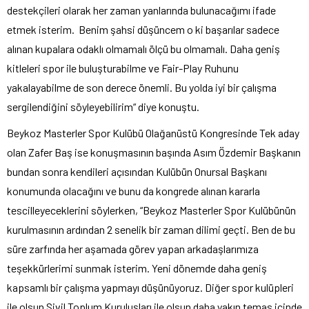
destekçileri olarak her zaman yanlarında bulunacağımı ifade
etmek isterim. Benim şahsi düşüncem o ki başarılar sadece
alınan kupalara odaklı olmamalı ölçü bu olmamalı. Daha geniş
kitleleri spor ile buluşturabilme ve Fair-Play Ruhunu
yakalayabilme de son derece önemli. Bu yolda iyi bir çalışma
sergilendiğini söyleyebilirim“ diye konuştu.
Beykoz Masterler Spor Kulübü Olağanüstü Kongresinde Tek aday
olan Zafer Baş ise konuşmasının başında Asım Özdemir Başkanın
bundan sonra kendileri açısından Kulübün Onursal Başkanı
konumunda olacağını ve bunu da kongrede alınan kararla
tescilleyeceklerini söylerken, “Beykoz Masterler Spor Kulübünün
kurulmasının ardından 2 senelik bir zaman dilimi geçti. Ben de bu
süre zarfında her aşamada görev yapan arkadaşlarımıza
teşekkürlerimi sunmak isterim. Yeni dönemde daha geniş
kapsamlı bir çalışma yapmayı düşünüyoruz. Diğer spor kulüpleri
ile olsun Sivil Toplum Kuruluşları ile olsun daha yakın temas içinde