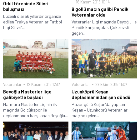
16 Kasım 2015 10:14
Ödül töreninde Silivri
buluşması
9 gollü maçın galibi Pendik
Veteranlar oldu
Düzenli olarak yıllardır organize
edilen Trakya Veteranlar Futbol
Veteranlar Ligi maçında Beyoğlu ile
Ligi Silivri’...
Pendik karşılaştılar. Çok zevkli
geçen...
Veteranlar
12 Kasım 2015 12:17
Veteranlar
27 Ekim 2015 11:07
Beyoğlu Masterler lige
Uzunköprü Keşan
galibiyetle başladı
deplasmanından şen döndü
Marmara Masterler Liginin ilk
Pazar günü Keşan’da yapılan
maçında Gölcükspor ile
Keşan – Uzunköprü Veteranlar
deplasmanda karşılaşan Beyoğlu...
maçına gelen...