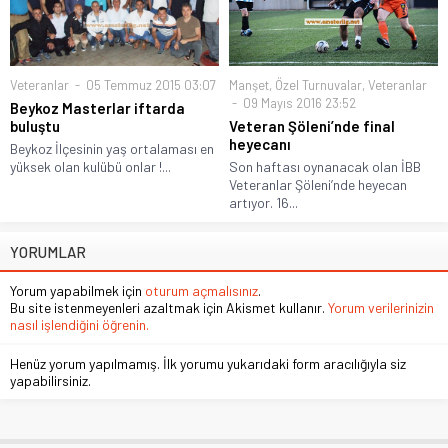
Veteranlar
05 Temmuz 2015 03:07
Manşet
,
Özel Turnuvalar
,
Veteranlar
09 Mayıs 2016 23:52
Beykoz Masterlar iftarda
buluştu
Veteran Şöleni’nde final
heyecanı
Beykoz İlçesinin yaş ortalaması en
yüksek olan kulübü onlar !...
Son haftası oynanacak olan İBB
Veteranlar Şöleni’nde heyecan
artıyor. 16...
YORUMLAR
Yorum yapabilmek için
oturum açmalısınız
.
Bu site istenmeyenleri azaltmak için Akismet kullanır.
Yorum verilerinizin
nasıl işlendiğini öğrenin.
Henüz yorum yapılmamış. İlk yorumu yukarıdaki form aracılığıyla siz
yapabilirsiniz.