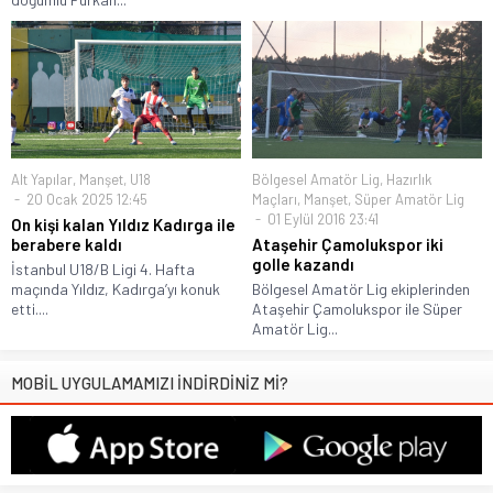
Alt Yapılar
,
Manşet
,
U18
Bölgesel Amatör Lig
,
Hazırlık
20 Ocak 2025 12:45
Maçları
,
Manşet
,
Süper Amatör Lig
01 Eylül 2016 23:41
On kişi kalan Yıldız Kadırga ile
berabere kaldı
Ataşehir Çamolukspor iki
golle kazandı
İstanbul U18/B Ligi 4. Hafta
maçında Yıldız, Kadırga’yı konuk
Bölgesel Amatör Lig ekiplerinden
etti....
Ataşehir Çamolukspor ile Süper
Amatör Lig...
MOBİL UYGULAMAMIZI İNDİRDİNİZ Mİ?