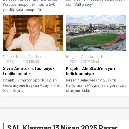
Kuruçeşmespor, ilk maçta 2-0
olan Sultanbeyli...
yendiği Kuştepespor’u...
Manşet
,
Manşet Altı
,
TFF
Bölgesel Amatör Lig
,
Manşet
02 Şubat 2021 16:39
28 Mart 2017 13:48
Sivri: Amatör futbol büyük
Kırşehir Ahi Stadı’nın yeri
tehlike içinde
belirlenemiyor
İstanbul Amatör Spor Kulüpleri
Kırşehir Belediyesi’nin 2017 Yılı
Federasyonu Başkan Adayı Fikret
Performans Programı’na göre, yeni
Sivri, Seyr...
stadyum eski...
SAL Klasman 13 Nisan 2025 Pazar