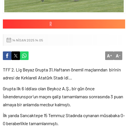
14 NISAN 2025 14:05
A
A
+
-
TFF 2. Lig Beyaz Grupta 31.Haftanın önemli maçlarından birinin
adresi de Kırklareli Atatürk Stadı idi…
Grupta ilk 6 iddiası olan Beykoz A.Ş., bir gün önce
İskenderunspor’un maçını galip tamamlaması sonrasında 3 puan
almaya bir anlamda mecbur kalmıştı.
İlk yarıda Sancaktepe 15 Temmuz Stadında oynanan müsabaka 0-
0 beraberlikle tamamlanmıştı.