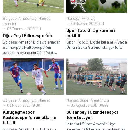
Bölgesel Amatör Lig
,
Manşet
,
Manşet
,
TFF 3. Lig
Transfer
30 Haziran 2016 15:11
08 Temmuz 2019 11:11
Spor Toto 3. Lig kuraları
Oğuz Yeşil Edirnespor’da
çekildi
Bölgesel Amatör Lig ekiplerinden
Spor Toto 3. Lig’de kuralar Riva’da
Edirnespor, Maltepespor’un
Orhan Saka Salonu’nda çekildi....
savunma oyuncusu Oğuz Yeşil’i...
Bölgesel Amatör Lig
,
Manşet
Manşet
,
Süper Amatör Lig
03 Nisan 2023 19:06
03 Ağustos 2017 08:44
Kuruçeşmespor
Sultanbeyli Uzunderespor
Kuştepespor’un umutlarını
form tutuyor
bitirdi
İstanbul Süper Amatör Lige
Bölgesel Amatör Lig 12.Grupta,
şampiyonluk hedefi ile başlayacak