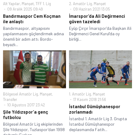
Alt Yapılar
,
Manşet
,
TFF 1. Lig
2. Amatör Lig
,
Manşet
09 Aralık 2025 09:49
09 Haziran 2021 13:05
Bandırmaspor Cem Koçman
İmarspor’da Ali Değirmenci
ile anlaştı
güven tazeledi
Bandırmaspor, altyapısını
Eyüp Çırçır İmarspor’da Başkan Ali
yapılanmasını güçlendirmek adına
Değirmenci Genel Kurul’da oy
önemli bir adım attı. Bordo-
birliği...
beyazlı...
Bölgesel Amatör Lig
,
Manşet
,
1. Amatör Lig
,
Manşet
Transfer
17 Kasım 2018 21:56
10 Ağustos 2017 23:42
İstanbul Gümüşhanespor
Şile Yıldızspor’a genç
zorlanmadı
futbolcu
İstanbul 1. Amatör Lig 3. Grupta
Bölgesel Amatör Lig ekiplerinden
İstanbul Gümüşhanespor
Şile Yıldızspor, Tuzlaspor’dan 1998
deplasmanda Fatih...
doğumlu Furkan...