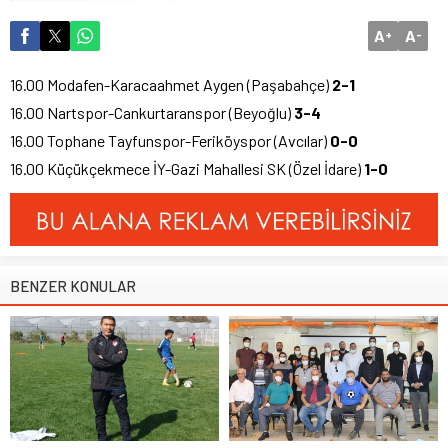
A
A
+
-
16.00 Modafen-Karacaahmet Aygen (Paşabahçe)
2-1
16.00 Nartspor-Cankurtaranspor (Beyoğlu)
3-4
16.00 Tophane Tayfunspor-Feriköyspor (Avcılar)
0-0
16.00 Küçükçekmece İY-Gazi Mahallesi SK (Özel İdare)
1-0
BENZER KONULAR