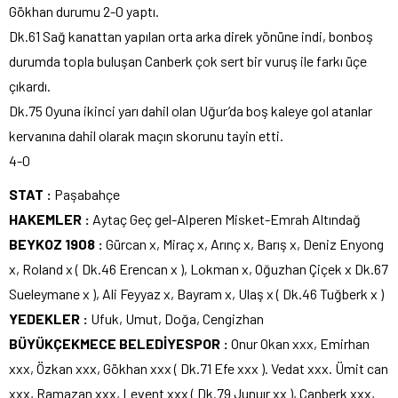
Gökhan durumu 2-0 yaptı.
Dk.61 Sağ kanattan yapılan orta arka direk yönüne indi, bonboş
durumda topla buluşan Canberk çok sert bir vuruş ile farkı üçe
çıkardı.
Dk.75 Oyuna ikinci yarı dahil olan Uğur’da boş kaleye gol atanlar
kervanına dahil olarak maçın skorunu tayin etti.
4-0
STAT :
Paşabahçe
HAKEMLER :
Aytaç Geç gel-Alperen Misket-Emrah Altındağ
BEYKOZ 1908 :
Gürcan x, Miraç x, Arınç x, Barış x, Deniz Enyong
x, Roland x ( Dk.46 Erencan x ), Lokman x, Oğuzhan Çiçek x Dk.67
Sueleymane x ), Ali Feyyaz x, Bayram x, Ulaş x ( Dk.46 Tuğberk x )
YEDEKLER :
Ufuk, Umut, Doğa, Cengizhan
BÜYÜKÇEKMECE BELEDİYESPOR :
Onur Okan xxx, Emirhan
xxx, Özkan xxx, Gökhan xxx ( Dk.71 Efe xxx ). Vedat xxx. Ümit can
xxx, Ramazan xxx, Levent xxx ( Dk.79 Junuır xx ), Canberk xxx,