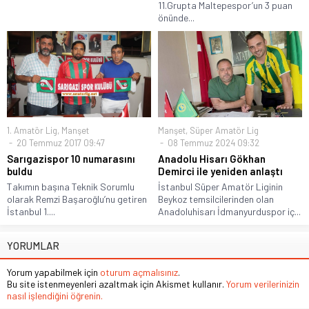
11.Grupta Maltepespor’un 3 puan
önünde...
1. Amatör Lig
,
Manşet
Manşet
,
Süper Amatör Lig
20 Temmuz 2017 09:47
08 Temmuz 2024 09:32
Sarıgazispor 10 numarasını
Anadolu Hisarı Gökhan
buldu
Demirci ile yeniden anlaştı
Takımın başına Teknik Sorumlu
İstanbul Süper Amatör Liginin
olarak Remzi Başaroğlu’nu getiren
Beykoz temsilcilerinden olan
İstanbul 1....
Anadoluhisarı İdmanyurduspor iç...
YORUMLAR
Yorum yapabilmek için
oturum açmalısınız
.
Bu site istenmeyenleri azaltmak için Akismet kullanır.
Yorum verilerinizin
nasıl işlendiğini öğrenin.