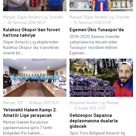
Manşet
,
Süper Amatör Lig
,
Transfer
Manşet
,
Süper Amatör Lig
,
Transfer
29 Temmuz 2016 00:17
14 Temmuz 2019 23:10
Kulaksız Okspor’dan forvet
Egemen Ükis Tunaspor’da
hattına takviye
2019-2020 Sezonu transfer
Süper Amatör Lig ekiplerinden
çalışmalarına devam eden
Kulaksız Okspor dış transferde
Tunaspor tecrübeli eldiven
önemli bir...
Egemen...
Manşet
,
TFF
19 Nisan 2017 15:17
Bölgesel Amatör Lig
,
Manşet
13 Aralık 2017 21:27
Yetenekli Hakem Kampı 2.
Amatör Lige yarayacak
Gebzespor Sapanca
deplasmanına dualarla
Merkez Hakem Kurulu’nun
gidecek
yapılanmasına göre 7 farklı
bölgeden 6’sı hakem,...
Spor Toto Bölgesel Amatör lig