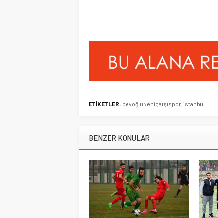
ETİKETLER:
beyoğlu yeniçarşıspor
,
istanbul
BENZER KONULAR