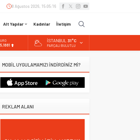
8 Ağustos 2026, 15:05:17
Alt Yapılar
Kadınlar
İletişim
İSTANBUL
31°C
URO
5,1881
PARÇALI BULUTLU
LTIN
.660,55
MOBİL UYGULAMAMIZI İNDİRDİNİZ Mİ?
İST
3.779,39
OLAR
7,7111
REKLAM ALANI