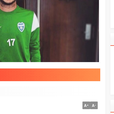
A
A
+
-