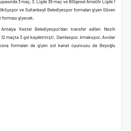
Kupasında 3 maç, 3. Ligde 36 maç ve Bölgesel Amatör Ligde 1
lköyspor ve Sultanbeyli Belediyespor formaları giyen Güven
r forması giyecek.
n Antalya Kestel Belediyespor’dan transfer edilen Nezih
12 maçta 3 gol kaydetmişti. Damlaspor, Irmakspor, Avcılar
osna formaları da giyen sol kanat oyuncusu da Beyoğlu