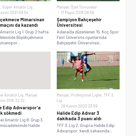
t
,
Süper Amatör Lig
Manşet
,
Özel Turnuvalar
asım 2021 09:54
17 Mayıs 2018 08:58
kçekmece Mimarsinan
Şampiyon Bahçeşehir
i maçını da kazandı
Üniversitesi
Amatör Lig 1. Grup 2 hafta
Adana’da düzenlenen 15. Koç Spor
elesinde Büyükçekmece
Fest Üniversite oyunlarında
inanspor...
Bahçeşehir Üniversitesi...
el Amatör Lig
,
Manşet
Manşet
,
Profesyonel Ligler
,
TFF 3.
kim 2015 22:32
Lig
28 Kasım 2020 23:59
e Edip Adıvarspor’a
lik sökmedi
Halide Edip Adıvar 3
dakikada 3 puanı aldı
el Amatör Lig 8. Grup 3.
mücadelesinde Halide
TFF 3. Lig 2. Grupta Halide Edip
Adıvarspor, kendi sahasında...