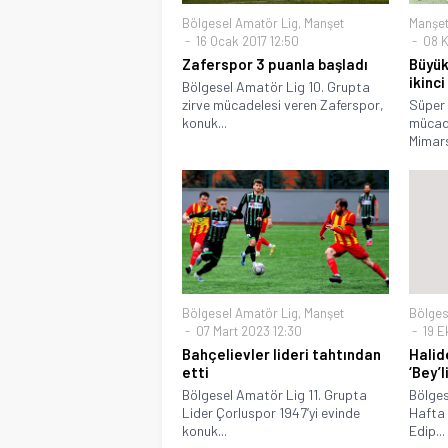
Bölgesel Amatör Lig
,
Manşet
Manşe
16 Ocak 2017 12:50
08 K
Zaferspor 3 puanla başladı
Büyü
ikinc
Bölgesel Amatör Lig 10. Grupta
zirve mücadelesi veren Zaferspor,
Süper 
konuk...
mücad
Mimars
Bölgesel Amatör Lig
,
Manşet
Bölges
07 Mart 2023 12:30
19 E
Bahçelievler lideri tahtından
Halid
etti
‘Bey’
Bölgesel Amatör Lig 11. Grupta
Bölges
Lider Çorluspor 1947’yi evinde
Hafta 
konuk...
Edip...