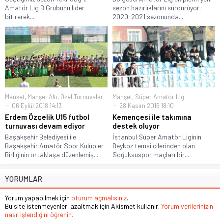
Amatör Lig B Grubunu lider
sezon hazırlıklarını sürdürüyor.
bitirerek...
2020-2021 sezonunda...
Manşet
,
Manşet Altı
,
Özel Turnuvalar
Manşet
,
Süper Amatör Lig
06 Eylül 2018 14:13
28 Kasım 2016 18:10
Erdem Özçelik U15 futbol
Kemençesi ile takımına
turnuvası devam ediyor
destek oluyor
Başakşehir Belediyesi ile
İstanbul Süper Amatör Liginin
Başakşehir Amatör Spor Kulüpler
Beykoz temsilcilerinden olan
Birliğinin ortaklaşa düzenlemiş...
Soğuksuspor maçları bir...
YORUMLAR
Yorum yapabilmek için
oturum açmalısınız
.
Bu site istenmeyenleri azaltmak için Akismet kullanır.
Yorum verilerinizin
nasıl işlendiğini öğrenin.