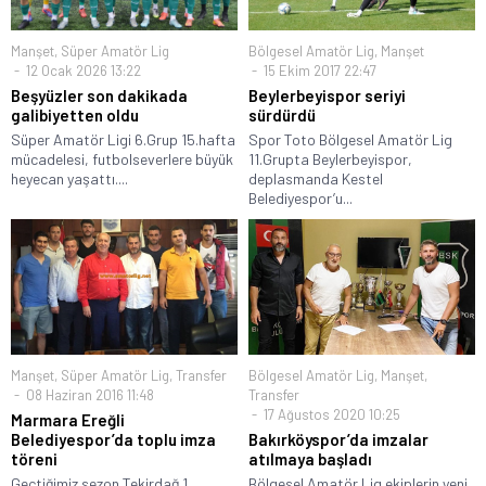
Manşet
,
Süper Amatör Lig
Bölgesel Amatör Lig
,
Manşet
12 Ocak 2026 13:22
15 Ekim 2017 22:47
Beşyüzler son dakikada
Beylerbeyispor seriyi
galibiyetten oldu
sürdürdü
Süper Amatör Ligi 6.Grup 15.hafta
Spor Toto Bölgesel Amatör Lig
mücadelesi, futbolseverlere büyük
11.Grupta Beylerbeyispor,
heyecan yaşattı....
deplasmanda Kestel
Belediyespor’u...
Manşet
,
Süper Amatör Lig
,
Transfer
Bölgesel Amatör Lig
,
Manşet
,
08 Haziran 2016 11:48
Transfer
17 Ağustos 2020 10:25
Marmara Ereğli
Belediyespor’da toplu imza
Bakırköyspor’da imzalar
töreni
atılmaya başladı
Geçtiğimiz sezon Tekirdağ 1.
Bölgesel Amatör Lig ekiplerin yeni