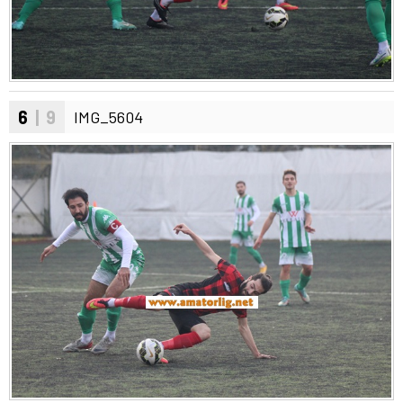
6
| 9
IMG_5604