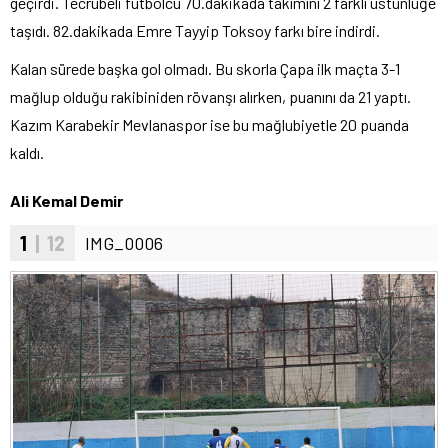
geçirdi. Tecrübeli futbolcu 70.dakikada takımını 2 farklı üstünlüğe
taşıdı. 82.dakikada Emre Tayyip Toksoy farkı bire indirdi.
Kalan sürede başka gol olmadı. Bu skorla Çapa ilk maçta 3-1
mağlup olduğu rakibiniden rövanşı alırken, puanını da 21 yaptı.
Kazım Karabekir Mevlanaspor ise bu mağlubiyetle 20 puanda
kaldı.
Ali Kemal Demir
1
| 12
IMG_0006