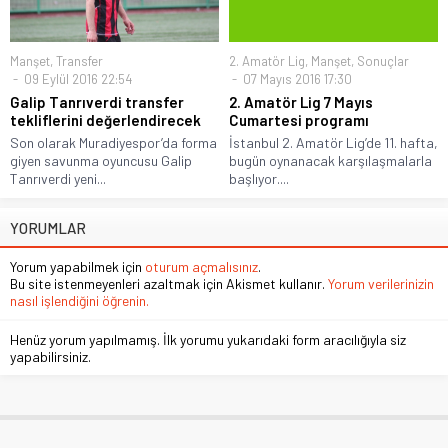
Manşet
,
Transfer
2. Amatör Lig
,
Manşet
,
Sonuçlar
09 Eylül 2016 22:54
07 Mayıs 2016 17:30
Galip Tanrıverdi transfer
2. Amatör Lig 7 Mayıs
tekliflerini değerlendirecek
Cumartesi programı
Son olarak Muradiyespor’da forma
İstanbul 2. Amatör Lig’de 11. hafta,
giyen savunma oyuncusu Galip
bugün oynanacak karşılaşmalarla
Tanrıverdi yeni...
başlıyor....
YORUMLAR
Yorum yapabilmek için
oturum açmalısınız
.
Bu site istenmeyenleri azaltmak için Akismet kullanır.
Yorum verilerinizin
nasıl işlendiğini öğrenin.
Henüz yorum yapılmamış. İlk yorumu yukarıdaki form aracılığıyla siz
yapabilirsiniz.