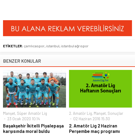
ETİKETLER:
çamlıcaspor
,
istanbul
,
istanbul ağrıspor
BENZER KONULAR
Manşet
,
Süper Amatör Lig
2. Amatör Lig
,
Manşet
,
Sonuçlar
23 Ocak 2020 10:14
02 Haziran 2016 15:30
Başakşehir İkitelli Piyalepaşa
2. Amatör Lig 2 Haziran
karşısında moral buldu
Perşembe maç programı