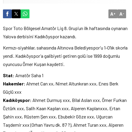
A
A
+
-
Spor Toto Bölgesel Amatör Lig 8. Grup’un ilk haftasında oynanan
Yalova derbisini Kadıköyspor kazandı.
Kırmızı-siyahlılar, sahasında Altınova Belediyespor’u 1-0’lık skorla
yendi. Kadıköyspor’a galibiyeti getiren golü ise 1999 doğumlu
oyuncusu Ömer Kuşan kaydetti.
Stat:
Amatör Saha 1
Hakemler:
Ahmet Can xx, Nimet Altunkıran xxx, Enes Berk
Güçlü xxx
Kadıköyspor:
Ahmet Durmuş xxx, Bilal Aslan xxx, Ömer Furkan
Öztürk xxx, Salih Kaan Kaplan xxx, Alperen Kaplanxxx, Ertan
Şahin xxx, Rüstem Şen xxx, Ebubekir Göze xxx, Uğurcan
Taşdemir xxx (Orhan Yavru dk. 87 ?), Ahmet Turan xxx, Alperen