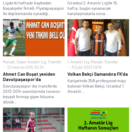
Ligde iki haftadır kaybeden
İstanbul 2. Amatör Lig’de 15.
Başakşehir İkitelli, Piyelapaşaspor
hafta, bugün oynanacak
ile deplasmanda oynadığı...
karşılaşmalarla sona...
Manşet
,
Süper Amatör Lig
,
Transfer
1. Amatör Lig
,
Manşet
,
Transfer
22 Haziran 2015 20:24
11 Eylül 2023 09:16
Ahmet Can Boşat yeniden
Volkan Bekçi Samandıra FK’da
Davutpaşaspor’da
Kariyerinde 358 profesyonel maçı
Davutpaşaspor dış transferde
bulunan Volkan Bekçi, İstanbul 1.
2013-2014 sezonlarında turuncu-
Amatör...
beyazlı formayı giyen hücuma
dönük...