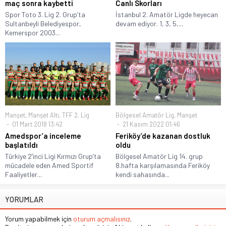
maç sonra kaybetti
Canlı Skorları
Spor Toto 3. Lig 2. Grup’ta
İstanbul 2. Amatör Ligde heyecan
Sultanbeyli Belediyespor,
devam ediyor. 1, 3, 5,...
Kemerspor 2003...
Manşet
,
Manşet Altı
,
TFF 2. Lig
Bölgesel Amatör Lig
,
Manşet
01 Mart 2018 13:42
21 Kasım 2022 01:46
Amedspor’a inceleme
Feriköy’de kazanan dostluk
başlatıldı
oldu
Türkiye 2’inci Ligi Kırmızı Grup’ta
Bölgesel Amatör Lig 14. grup
mücadele eden Amed Sportif
8.hafta karşılamasında Feriköy
Faaliyetler...
kendi sahasında...
YORUMLAR
Yorum yapabilmek için
oturum açmalısınız
.