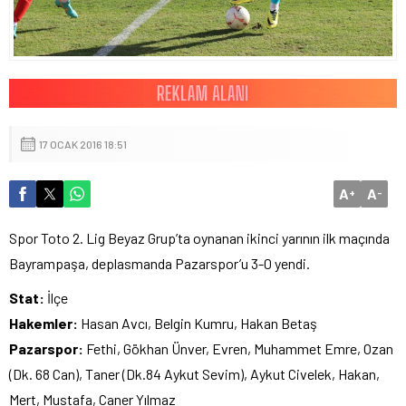
17 OCAK 2016 18:51
A
A
+
-
Spor Toto 2. Lig Beyaz Grup’ta oynanan ikinci yarının ilk maçında
Bayrampaşa, deplasmanda Pazarspor’u 3-0 yendi.
Stat:
İlçe
Hakemler:
Hasan Avcı, Belgin Kumru, Hakan Betaş
Pazarspor:
Fethi, Gökhan Ünver, Evren, Muhammet Emre, Ozan
(Dk. 68 Can), Taner (Dk.84 Aykut Sevim), Aykut Civelek, Hakan,
Mert, Mustafa, Caner Yılmaz