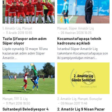
1. Amatör Lig
,
Manşet
Manşet
,
Süper Amatör Lig
11 Aralık 2019 10:55
26 Haziran 2026 16:25
Tuzla Şifaspor adım adım
Kocamustafapaşa teknik
Süper oluyor
kadrosunu açıkladı
Ligde oynadığı 12 maçın 10’unu
İstanbul Süper Amatör Lig
kazanarak adım adım Süper
takımların Kocamustafapaşa son
Amatör...
iki şampiyonluğun mimari...
Manşet
,
TFF 3. Lig
2. Amatör Lig
,
Manşet
,
Sonuçlar
11 Mart 2016 18:50
09 Nisan 2017 11:46
Sultanbeyli Belediyespor 4
2. Amatör Lig 9 Nisan Pazar