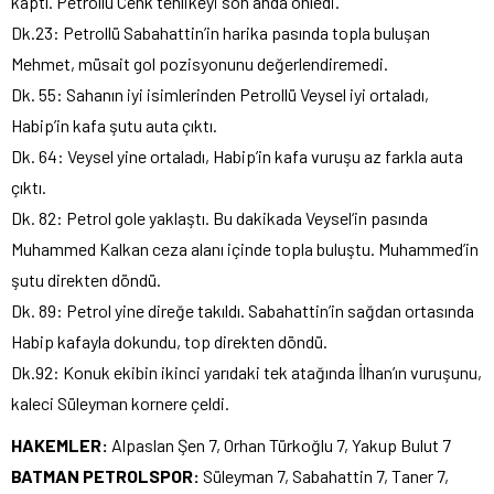
kaptı. Petrollü Cenk tehlikeyi son anda önledi.
Dk.23: Petrollü Sabahattin’in harika pasında topla buluşan
Mehmet, müsait gol pozisyonunu değerlendiremedi.
Dk. 55: Sahanın iyi isimlerinden Petrollü Veysel iyi ortaladı,
Habip’in kafa şutu auta çıktı.
Dk. 64: Veysel yine ortaladı, Habip’in kafa vuruşu az farkla auta
çıktı.
Dk. 82: Petrol gole yaklaştı. Bu dakikada Veysel‘in pasında
Muhammed Kalkan ceza alanı içinde topla buluştu. Muhammed’in
şutu direkten döndü.
Dk. 89: Petrol yine direğe takıldı. Sabahattin’in sağdan ortasında
Habip kafayla dokundu, top direkten döndü.
Dk.92: Konuk ekibin ikinci yarıdaki tek atağında İlhan’ın vuruşunu,
kaleci Süleyman kornere çeldi.
HAKEMLER:
Alpaslan Şen 7, Orhan Türkoğlu 7, Yakup Bulut 7
BATMAN PETROLSPOR:
Süleyman 7, Sabahattin 7, Taner 7,