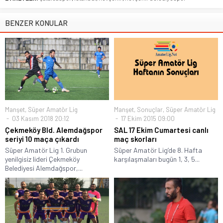
BENZER KONULAR
Manşet
,
Süper Amatör Lig
Manşet
,
Sonuçlar
,
Süper Amatör Lig
03 Kasım 2018 20:12
17 Ekim 2015 09:00
Çekmeköy Bld. Alemdağspor
SAL 17 Ekim Cumartesi canlı
seriyi 10 maça çıkardı
maç skorları
Süper Amatör Lig 1. Grubun
Süper Amatör Lig’de 8. Hafta
yenilgisiz lideri Çekmeköy
karşılaşmaları bugün 1, 3, 5...
Belediyesi Alemdağspor,...