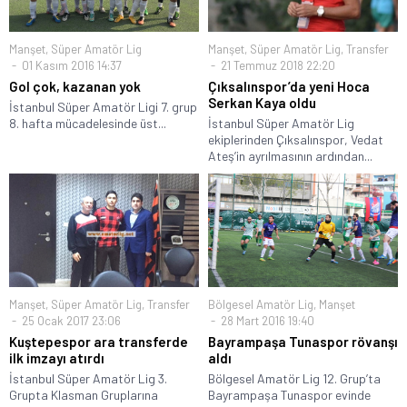
Manşet
,
Süper Amatör Lig
Manşet
,
Süper Amatör Lig
,
Transfer
01 Kasım 2016 14:37
21 Temmuz 2018 22:20
Gol çok, kazanan yok
Çıksalınspor’da yeni Hoca
Serkan Kaya oldu
İstanbul Süper Amatör Ligi 7. grup
8. hafta mücadelesinde üst...
İstanbul Süper Amatör Lig
ekiplerinden Çıksalınspor, Vedat
Ateş’in ayrılmasının ardından...
Manşet
,
Süper Amatör Lig
,
Transfer
Bölgesel Amatör Lig
,
Manşet
25 Ocak 2017 23:06
28 Mart 2016 19:40
Kuştepespor ara transferde
Bayrampaşa Tunaspor rövanşı
ilk imzayı atırdı
aldı
İstanbul Süper Amatör Lig 3.
Bölgesel Amatör Lig 12. Grup’ta
Grupta Klasman Gruplarına
Bayrampaşa Tunaspor evinde