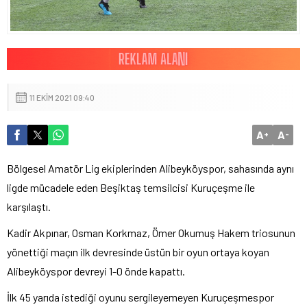
11 EKIM 2021 09:40
A
A
+
-
Bölgesel Amatör Lig ekiplerinden Alibeyköyspor, sahasında aynı
ligde mücadele eden Beşiktaş temsilcisi Kuruçeşme ile
karşılaştı.
Kadir Akpınar, Osman Korkmaz, Ömer Okumuş Hakem triosunun
yönettiği maçın ilk devresinde üstün bir oyun ortaya koyan
Alibeyköyspor devreyi 1-0 önde kapattı.
İlk 45 yarıda istediği oyunu sergileyemeyen Kuruçeşmespor