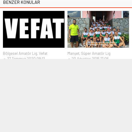
BENZER KONULAR
Bölgesel Amatör Lig
,
Vefat
Manşet
,
Süper Amatör Lig
27 Temmuz 2020 09:12
20 Ağustos 2015 17:06
Muhammed Gültaşlar’ın baba
Batı Trakyaspor’un Yalova
acısı
kampı devam ediyor
Bölgesel Amatör Ligde mücadele
İstanbul Süper Amatör Lig 6.Grup
eden Alibeyköyspor’un
ekiplerinden Batı Trakyaspor, yeni
futbolcularından Muhammed
sezona...
Gültaşlar’ın babası...