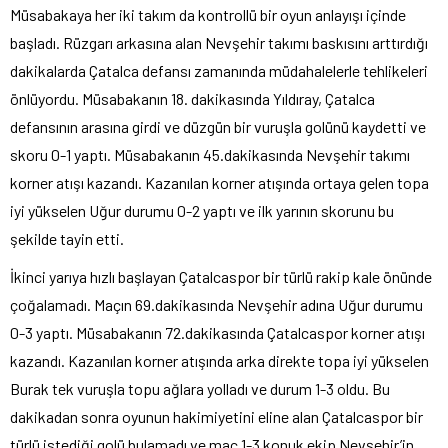
Müsabakaya her iki takım da kontrollü bir oyun anlayışı içinde
başladı. Rüzgarı arkasına alan Nevşehir takımı baskısını arttırdığı
dakikalarda Çatalca defansı zamanında müdahalelerle tehlikeleri
önlüyordu. Müsabakanın 18. dakikasında Yıldıray, Çatalca
defansının arasına girdi ve düzgün bir vuruşla golünü kaydetti ve
skoru 0-1 yaptı. Müsabakanın 45.dakikasında Nevşehir takımı
korner atışı kazandı. Kazanılan korner atışında ortaya gelen topa
iyi yükselen Uğur durumu 0-2 yaptı ve ilk yarının skorunu bu
şekilde tayin etti.
İkinci yarıya hızlı başlayan Çatalcaspor bir türlü rakip kale önünde
çoğalamadı. Maçın 69.dakikasında Nevşehir adına Uğur durumu
0-3 yaptı. Müsabakanın 72.dakikasında Çatalcaspor korner atışı
kazandı. Kazanılan korner atışında arka direkte topa iyi yükselen
Burak tek vuruşla topu ağlara yolladı ve durum 1-3 oldu. Bu
dakikadan sonra oyunun hakimiyetini eline alan Çatalcaspor bir
türlü istediği golü bulamadı ve maç 1-3 konuk ekip Nevşehir’in