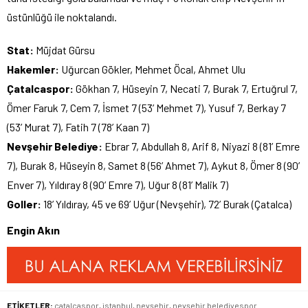
üstünlüğü ile noktalandı.
Stat:
Müjdat Gürsu
Hakemler:
Uğurcan Gökler, Mehmet Öcal, Ahmet Ulu
Çatalcaspor:
Gökhan 7, Hüseyin 7, Necati 7, Burak 7, Ertuğrul 7,
Ömer Faruk 7, Cem 7, İsmet 7 (53’ Mehmet 7), Yusuf 7, Berkay 7
(53’ Murat 7), Fatih 7 (78’ Kaan 7)
Nevşehir Belediye:
Ebrar 7, Abdullah 8, Arif 8, Niyazi 8 (81’ Emre
7), Burak 8, Hüseyin 8, Samet 8 (56’ Ahmet 7), Aykut 8, Ömer 8 (90’
Enver 7), Yıldıray 8 (90’ Emre 7), Uğur 8 (81’ Malik 7)
Goller:
18’ Yıldıray, 45 ve 69’ Uğur (Nevşehir), 72’ Burak (Çatalca)
Engin Akın
ETİKETLER:
çatalcaspor
,
istanbul
,
nevşehir
,
nevşehir belediyespor