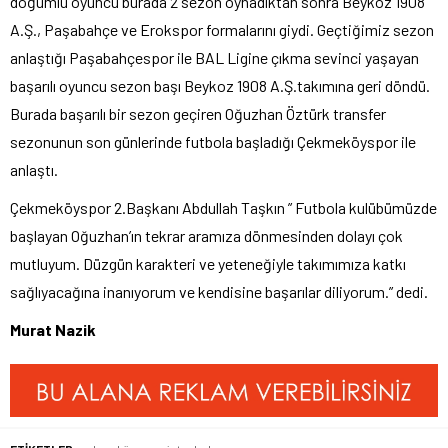
doğumlu oyuncu burada 2 sezon oynadıktan sonra Beykoz 1908
A.Ş., Paşabahçe ve Erokspor formalarını giydi. Geçtiğimiz sezon
anlaştığı Paşabahçespor ile BAL Ligine çıkma sevinci yaşayan
başarılı oyuncu sezon başı Beykoz 1908 A.Ş.takımına geri döndü.
Burada başarılı bir sezon geçiren Oğuzhan Öztürk transfer
sezonunun son günlerinde futbola başladığı Çekmeköyspor ile
anlaştı.
Çekmeköyspor 2.Başkanı Abdullah Taşkın ” Futbola kulübümüzde
başlayan Oğuzhan’ın tekrar aramıza dönmesinden dolayı çok
mutluyum. Düzgün karakteri ve yeteneğiyle takımımıza katkı
sağlıyacağına inanıyorum ve kendisine başarılar diliyorum.” dedi.
Murat Nazik