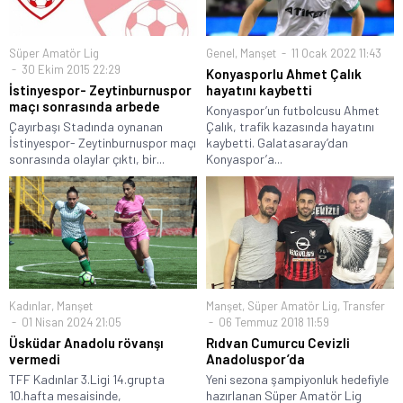
Süper Amatör Lig
Genel
,
Manşet
11 Ocak 2022 11:43
30 Ekim 2015 22:29
Konyasporlu Ahmet Çalık
İstinyespor- Zeytinburnuspor
hayatını kaybetti
maçı sonrasında arbede
Konyaspor’un futbolcusu Ahmet
Çayırbaşı Stadında oynanan
Çalık, trafik kazasında hayatını
İstinyespor- Zeytinburnuspor maçı
kaybetti. Galatasaray’dan
sonrasında olaylar çıktı, bir...
Konyaspor’a...
Kadınlar
,
Manşet
Manşet
,
Süper Amatör Lig
,
Transfer
01 Nisan 2024 21:05
06 Temmuz 2018 11:59
Üsküdar Anadolu rövanşı
Rıdvan Cumurcu Cevizli
vermedi
Anadoluspor’da
TFF Kadınlar 3.Ligi 14.grupta
Yeni sezona şampiyonluk hedefiyle
10.hafta mesaisinde,
hazırlanan Süper Amatör Lig