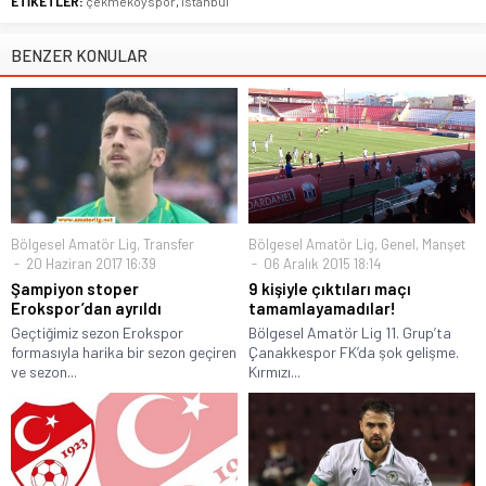
ETİKETLER:
çekmeköyspor
,
istanbul
BENZER KONULAR
Bölgesel Amatör Lig
,
Transfer
Bölgesel Amatör Lig
,
Genel
,
Manşet
20 Haziran 2017 16:39
06 Aralık 2015 18:14
Şampiyon stoper
9 kişiyle çıktıları maçı
Erokspor’dan ayrıldı
tamamlayamadılar!
Geçtiğimiz sezon Erokspor
Bölgesel Amatör Lig 11. Grup’ta
formasıyla harika bir sezon geçiren
Çanakkespor FK’da şok gelişme.
ve sezon...
Kırmızı...