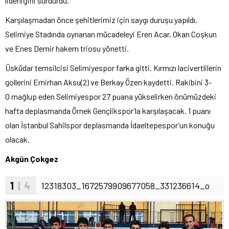
liderliğini sürdürdü.
Karşılaşmadan önce şehitlerimiz için saygı duruşu yapıldı.
Selimiye Stadında oynanan mücadeleyi Eren Acar, Okan Coşkun
ve Enes Demir hakem triosu yönetti.
Üsküdar temsilcisi Selimiyespor farka gitti. Kırmızı lacivertlilerin
gollerini Emirhan Aksu(2) ve Berkay Özen kaydetti. Rakibini 3-
0 mağlup eden Selimiyespor 27 puana yükselirken önümüzdeki
hafta deplasmanda Örnek Gençlikspor’la karşılaşacak. 1 puanı
olan İstanbul Sahilspor deplasmanda İdaeltepespor’un konuğu
olacak.
Akgün Çokgez
1
| 4
12318303_1672579909677058_331236614_o