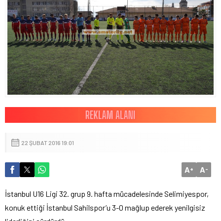
22 ŞUBAT 2016 19:01
A
A
+
-
İstanbul U16 Ligi 32. grup 9. hafta mücadelesinde Selimiyespor,
konuk ettiği İstanbul Sahilspor’u 3-0 mağlup ederek yenilgisiz