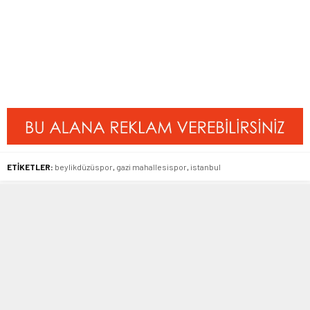
ETİKETLER:
beylikdüzüspor
,
gazi mahallesispor
,
istanbul
BENZER KONULAR