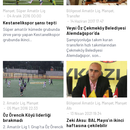
Manşet
,
Süper Amatör Lig
Bölgesel Amatör Lig
,
Manşet
,
04 Aralık 2016 00:00
Transfer
14 Haziran 2017 17:47
Kestanelikspor şansı tepti
Veysi Öz Çekmeköy Belediyesi
Süper amatör kümede grubunda
Alemdağspor’da
zirve yarışı yapan Kestanelikspor
grubunda ikinci...
Şampiyonluğa takım kuran
transferin hızlı takımlarından
Çekmeköy Belediyesi
Alemdağspor, son...
2. Amatör Lig
,
Manşet
Bölgesel Amatör Lig
,
Manşet
,
Manşet
05 Mart 2016 22:33
Altı
13 Nisan 2021 19:34
Öz Örencik Köyü liderliği
bırakmadı
Zeki Aksu: BAL Mayıs’ın ikinci
haftasına çekilebilir
2. Amatör Lig 1. Grup’ta Öz Örencik