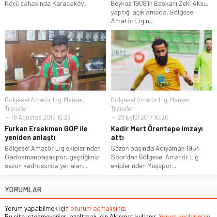
Köyü sahasında Karacaköy...
Beykoz 1908’in Başkanı Zeki Aksu,
yaptığı açıklamada, Bölgesel
Amatör Ligin...
Bölgesel Amatör Lig
,
Manşet
,
Bölgesel Amatör Lig
,
Manşet
,
Transfer
Transfer
19 Ağustos 2016 16:29
28 Eylül 2017 10:26
Furkan Ersekmen GOP ile
Kadir Mert Örentepe imzayı
yeniden anlaştı
attı
Bölgesel Amatör Lig ekiplerinden
Sezon başında Adıyaman 1954
Gaziosmanpaşaspor, geçtiğimiz
Spor’dan Bölgesel Amatör Lig
sezon kadrosunda yer alan...
ekiplerinden Muşspor...
YORUMLAR
Yorum yapabilmek için
oturum açmalısınız
.
Bu site istenmeyenleri azaltmak için Akismet kullanır.
Yorum verilerinizin