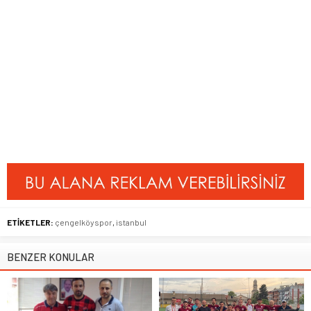
ETİKETLER:
çengelköyspor
,
istanbul
BENZER KONULAR