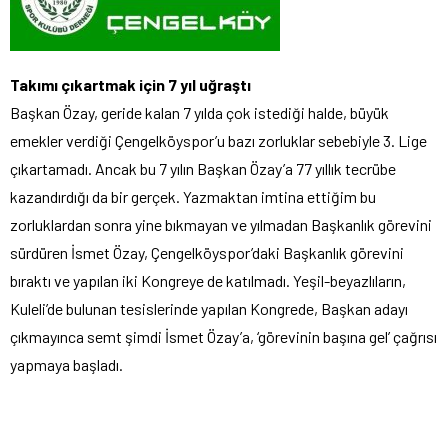
Takımı çıkartmak için 7 yıl uğraştı
Başkan Özay, geride kalan 7 yılda çok istediği halde, büyük
emekler verdiği Çengelköyspor’u bazı zorluklar sebebiyle 3. Lige
çıkartamadı. Ancak bu 7 yılın Başkan Özay’a 77 yıllık tecrübe
kazandırdığı da bir gerçek. Yazmaktan imtina ettiğim bu
zorluklardan sonra yine bıkmayan ve yılmadan Başkanlık görevini
sürdüren İsmet Özay, Çengelköyspor’daki Başkanlık görevini
bıraktı ve yapılan iki Kongreye de katılmadı. Yeşil-beyazlıların,
Kuleli’de bulunan tesislerinde yapılan Kongrede, Başkan adayı
çıkmayınca semt şimdi İsmet Özay’a, ‘görevinin başına gel’ çağrısı
yapmaya başladı.