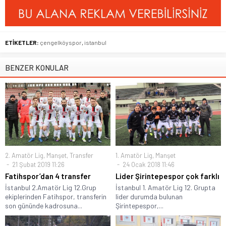
ETİKETLER:
çengelköyspor
,
istanbul
BENZER KONULAR
2. Amatör Lig
,
Manşet
,
Transfer
1. Amatör Lig
,
Manşet
21 Şubat 2019 11:26
24 Ocak 2018 11:46
Fatihspor’dan 4 transfer
Lider Şirintepespor çok farklı
İstanbul 2.Amatör Lig 12.Grup
İstanbul 1. Amatör Lig 12. Grupta
ekiplerinden Fatihspor, transferin
lider durumda bulunan
son gününde kadrosuna...
Şirintepespor,...