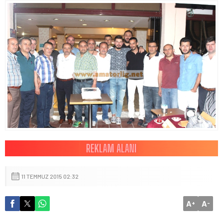
11 TEMMUZ 2015 02:32
A
A
+
-