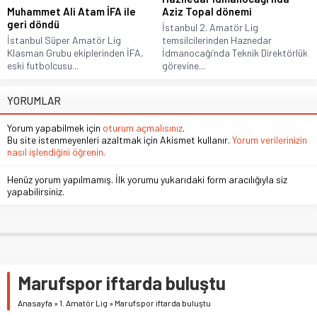
Muhammet Ali Atam İFA ile
Aziz Topal dönemi
geri döndü
İstanbul 2. Amatör Lig
İstanbul Süper Amatör Lig
temsilcilerinden Haznedar
Klasman Grubu ekiplerinden İFA,
İdmanocağı’nda Teknik Direktörlük
eski futbolcusu...
görevine...
YORUMLAR
Yorum yapabilmek için
oturum açmalısınız
.
Bu site istenmeyenleri azaltmak için Akismet kullanır.
Yorum verilerinizin
nasıl işlendiğini öğrenin.
Henüz yorum yapılmamış. İlk yorumu yukarıdaki form aracılığıyla siz
yapabilirsiniz.
Marufspor iftarda buluştu
Anasayfa
»
1. Amatör Lig
»
Marufspor iftarda buluştu