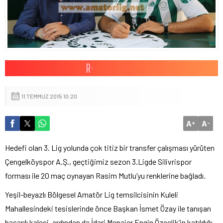
11 TEMMUZ 2015 10:20
A
A
+
-
Hedefi olan 3. Lig yolunda çok titiz bir transfer çalışması yürüten
Çengelköyspor A.Ş., geçtiğimiz sezon 3.Ligde Silivrispor
forması ile 20 maç oynayan Rasim Mutlu’yu renklerine bağladı.
Yeşil-beyazlı Bölgesel Amatör Lig temsilcisinin Kuleli
Mahallesindeki tesislerinde önce Başkan İsmet Özay ile tanışan
başarılı kaleci, ardından da İdari Menajer Engin Özçelik’in katıldığı