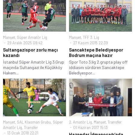
Manşet
,
Süper Amatör Lig
Manşet
,
TFF 3. Lig
29 Aralık 2025 09:42
27 Kasım 2015 22:39
Sultangazispor zorlu maçı
Sancaktepe Belediyespor
kazandı
Bodrum maçına hazır
İstanbul Süper Amatör Lig 3.Grup
Spor Toto 3.lig 2.grupta play off
maçında Sultangazi ile Küçükköy
iddiasını sürdüren Sancaktepe
Hakem...
Belediyespor...
Manşet
,
SAL Klasman Grubu
,
Süper
2. Amatör Lig
,
Manşet
,
Transfer
Amatör Lig
,
Transfer
01 Haziran 2017 15:13
13 Ocak 2018 22:21
Haznedar İdmanocağı’nda