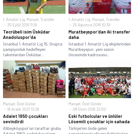
1. Amatör Lig
,
Manşet
,
Transfer
1. Amatör Lig
,
Manşet
,
Transfer
30 Eylül 2016 11:18
25 Ağustos 2016 10:39
Tecrübeli isim Üsküdar
Muratbeyspor’dan iki transfer
Anadoluspor’da
daha
İstanbul 1. Amatör Lig 15. Grupta
İstanbul 1. Amatör Lig ekiplerinden
şampiyonluk hedefleyen
Muratbeyspor, yeni sezon
takımlardan Üsküdar...
öncesinde kadrosunu...
Manşet
,
Özel Günler
Manşet
,
Özel Günler
16 Aralık 2021 13:26
08 Ekim 2016 22:50
Adalet 1950 çocukları
Eski futbolcular ve ünlüler
sevindirdi
Lösemili çocuklar için sahada
Alibeyköyspor’un taraftar grubu
Türkiye’nin önde gelen
Adalet 1950, soğuk havaların
sanatçılarıyla efsane futbolcuları,