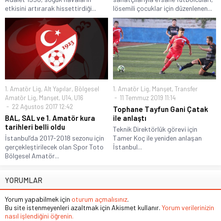
etkisini artırarak hissettirdiği...
lösemili çocuklar için düzenlenen...
1. Amatör Lig
,
Alt Yapılar
,
Bölgesel
1. Amatör Lig
,
Manşet
,
Transfer
Amatör Lig
,
Manşet
,
U14
,
U16
11 Temmuz 2019 11:14
22 Ağustos 2017 12:42
Tophane Tayfun Gani Çatak
BAL, SAL ve 1. Amatör kura
ile anlaştı
tarihleri belli oldu
Teknik Direktörlük görevi için
İstanbul’da 2017-2018 sezonu için
Tamer Koç ile yeniden anlaşan
gerçekleştirilecek olan Spor Toto
İstanbul...
Bölgesel Amatör...
YORUMLAR
Yorum yapabilmek için
oturum açmalısınız
.
Bu site istenmeyenleri azaltmak için Akismet kullanır.
Yorum verilerinizin
nasıl işlendiğini öğrenin.