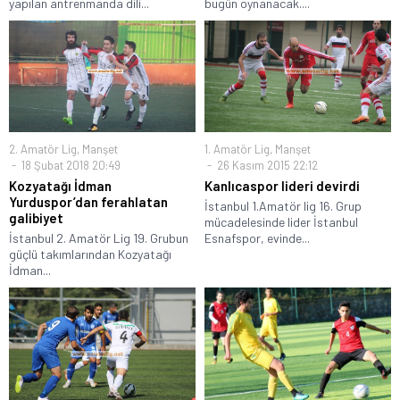
yapılan antrenmanda dili...
bugün oynanacak....
2. Amatör Lig
,
Manşet
1. Amatör Lig
,
Manşet
18 Şubat 2018 20:49
26 Kasım 2015 22:12
Kozyatağı İdman
Kanlıcaspor lideri devirdi
Yurduspor’dan ferahlatan
İstanbul 1.Amatör lig 16. Grup
galibiyet
mücadelesinde lider İstanbul
İstanbul 2. Amatör Lig 19. Grubun
Esnafspor, evinde...
güçlü takımlarından Kozyatağı
İdman...