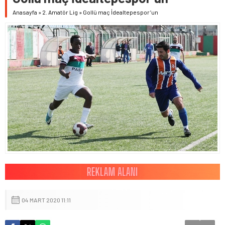
Anasayfa
»
2. Amatör Lig
»
Gollü maç İdealtepespor’un
04 MART 2020 11:11