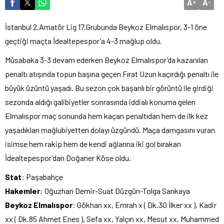
A
A
+
-
İstanbul 2.Amatör Lig 17.Grubunda Beykoz Elmalıspor, 3-1 öne
geçtiği maçta İdealtepespor’a 4-3 mağlup oldu.
Müsabaka 3-3 devam ederken Beykoz Elmalıspor’da kazanılan
penaltı atışında topun başına geçen Fırat Uzun kaçırdığı penaltı ile
büyük üzüntü yaşadı. Bu sezon çok başarılı bir görüntü ile girdiği
sezonda aldığı galibiyetler sonrasında iddialı konuma gelen
Elmalıspor maç sonunda hem kaçan penaltıdan hem de ilk kez
yaşadıkları mağlubiyetten dolayı üzgündü. Maça damgasını vuran
isimse hem rakip hem de kendi ağlarına iki gol bırakan
İdealtepespor’dan Doğaner Köse oldu.
Stat
: Paşabahçe
Hakemler
: Oğuzhan Demir-Suat Düzgün-Tolga Sarıkaya
Beykoz
Elmalıspor
: Gökhan xx, Emrah x ( Dk.30 İlker xx ), Kadir
xx ( Dk.85 Ahmet Enes ), Sefa xx, Yalçın xx, Mesut xx, Muhammed