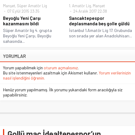
Manşet
,
Süper Amatör Lig
1. Amatör Lig
,
Manşet
07 Eylül 2015 23:35
24 Aralık 2017 22:38
Beyoğlu Yeni Çarşı
Sancaktepespor
kazanmasını bildi
deplasmanda beş golle güldü
Süper Amatör lig 4. grupta
İstanbul 1.Amatör Lig 17. Grubunda
Beyoğlu Yeni Çarşı, Beyoğlu
son sırada yer alan Anadoluhisarı...
sahasında...
YORUMLAR
Yorum yapabilmek için
oturum açmalısınız
.
Bu site istenmeyenleri azaltmak için Akismet kullanır.
Yorum verilerinizin
nasıl işlendiğini öğrenin.
Henüz yorum yapılmamış. İlk yorumu yukarıdaki form aracılığıyla siz
yapabilirsiniz.
Gollü maç İdealtepespor’un