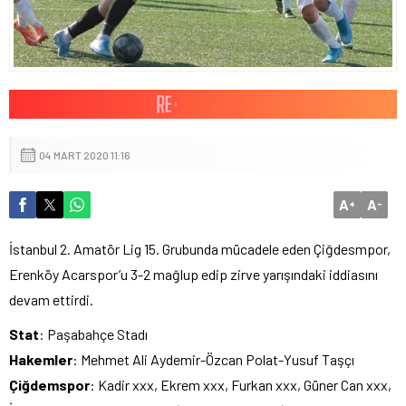
04 MART 2020 11:16
A
A
+
-
İstanbul 2. Amatör Lig 15. Grubunda mücadele eden Çiğdesmpor,
Erenköy Acarspor’u 3-2 mağlup edip zirve yarışındaki iddiasını
devam ettirdi.
Stat
: Paşabahçe Stadı
Hakemler
: Mehmet Ali Aydemir-Özcan Polat-Yusuf Taşçı
Çiğdemspor
: Kadir xxx, Ekrem xxx, Furkan xxx, Güner Can xxx,