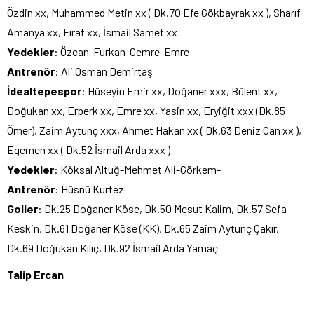
Özdin xx, Muhammed Metin xx ( Dk.70 Efe Gökbayrak xx ), Sharıf
Amanya xx, Fırat xx, İsmail Samet xx
Yedekler
: Özcan-Furkan-Cemre-Emre
Antrenör
: Ali Osman Demirtaş
İdealtepespor
: Hüseyin Emir xx, Doğaner xxx, Bülent xx,
Doğukan xx, Erberk xx, Emre xx, Yasin xx, Eryiğit xxx (Dk.85
Ömer), Zaim Aytunç xxx, Ahmet Hakan xx ( Dk.63 Deniz Can xx ),
Egemen xx ( Dk.52 İsmail Arda xxx )
Yedekler
: Köksal Altuğ-Mehmet Ali-Görkem-
Antrenör
: Hüsnü Kurtez
Goller
: Dk.25 Doğaner Köse, Dk.50 Mesut Kalim, Dk.57 Sefa
Keskin, Dk.61 Doğaner Köse (KK), Dk.65 Zaim Aytunç Çakır,
Dk.69 Doğukan Kılıç, Dk.92 İsmail Arda Yamaç
Talip Ercan