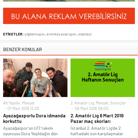
ETİKETLER:
çiğdemspor
,
erenköy acarspor
,
istanbul
BENZER KONULAR
Alt Yapılar
,
Manşet
2. Amatör Lig
,
Manşet
,
Sonuçlar
07 Mart 2018 12:30
06 Mart 2016 08:00
Ayazağasporlu Dora idmanda
2. Amatör Lig 6 Mart 2016
korkuttu
Pazar maç skorları
Ayazağaspor’un U17 takımı
İstanbul 2. Amatör Lig’de 2.
oyuncusu Dora Yeşildağ’ın dün
haftadaki son karşılaşmalar