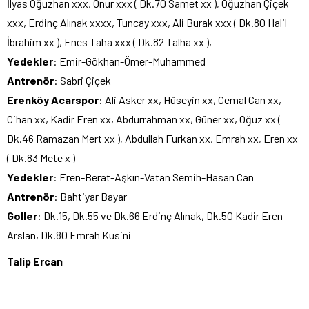
İlyas Oğuzhan xxx, Onur xxx ( Dk.70 Samet xx ), Oğuzhan Çiçek
xxx, Erdinç Alınak xxxx, Tuncay xxx, Ali Burak xxx ( Dk.80 Halil
İbrahim xx ), Enes Taha xxx ( Dk.82 Talha xx ),
Yedekler
: Emir-Gökhan-Ömer-Muhammed
Antrenör
: Sabri Çiçek
Erenköy
Acarspor
: Ali Asker xx, Hüseyin xx, Cemal Can xx,
Cihan xx, Kadir Eren xx, Abdurrahman xx, Güner xx, Oğuz xx (
Dk.46 Ramazan Mert xx ), Abdullah Furkan xx, Emrah xx, Eren xx
( Dk.83 Mete x )
Yedekler
: Eren-Berat-Aşkın-Vatan Semih-Hasan Can
Antrenör
: Bahtiyar Bayar
Goller
: Dk.15, Dk.55 ve Dk.66 Erdinç Alınak, Dk.50 Kadir Eren
Arslan, Dk.80 Emrah Kusini
Talip Ercan