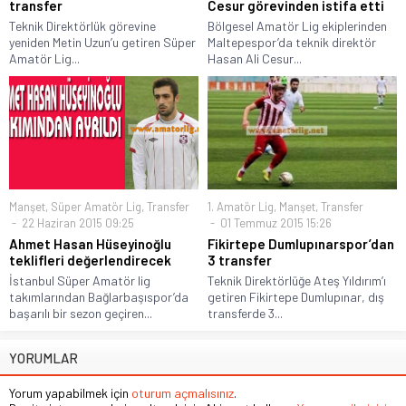
transfer
Cesur görevinden istifa etti
Teknik Direktörlük görevine
Bölgesel Amatör Lig ekiplerinden
yeniden Metin Uzun’u getiren Süper
Maltepespor’da teknik direktör
Amatör Lig...
Hasan Ali Cesur...
Manşet
,
Süper Amatör Lig
,
Transfer
1. Amatör Lig
,
Manşet
,
Transfer
22 Haziran 2015 09:25
01 Temmuz 2015 15:26
Ahmet Hasan Hüseyinoğlu
Fikirtepe Dumlupınarspor’dan
teklifleri değerlendirecek
3 transfer
İstanbul Süper Amatör lig
Teknik Direktörlüğe Ateş Yıldırım’ı
takımlarından Bağlarbaşıspor’da
getiren Fikirtepe Dumlupınar, dış
başarılı bir sezon geçiren...
transferde 3...
YORUMLAR
Yorum yapabilmek için
oturum açmalısınız
.