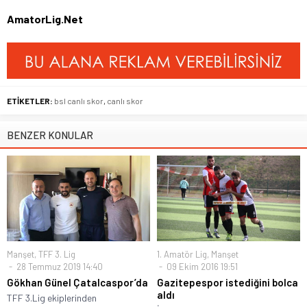
AmatorLig.Net
ETİKETLER:
bsl canlı skor
,
canlı skor
BENZER KONULAR
Manşet
,
TFF 3. Lig
1. Amatör Lig
,
Manşet
28 Temmuz 2019 14:40
09 Ekim 2016 19:51
Gökhan Günel Çatalcaspor’da
Gazitepespor istediğini bolca
aldı
TFF 3.Lig ekiplerinden