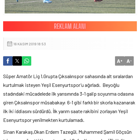
16 KASIM 2019 18:53
A
A
+
-
Süper Amatör Lig 1.Grupta Çıksalınspor sahasında alt sıralardan
kurtulmak isteyen Yeşil Esenyurtspor’u ağırladı. Beyoğlu
stadındaki mücadelede ilk yarısınında 3-1 galip soyunma odasına
giren Çıksalınspor müsabakayı 6-1 gibi farklı bir skorla kazanarak
ilk iki iddiasını sürdürdü. İlk yarım saate rakibini zorlayan Yeşil
Esenyurtspor yenilmekten kurtulamadı.
Sinan Karakaş,Okan Erdem Tazegül, Muhammed Şamil Göçsün