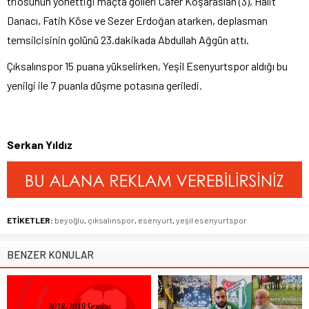
triosunun yönettiği maçta golleri Cafer Koşaraslan (3), Halit
Danacı, Fatih Köse ve Sezer Erdoğan atarken, deplasman
temsilcisinin golünü 23.dakikada Abdullah Ağgün attı.
Çıksalınspor 15 puana yükselirken, Yeşil Esenyurtspor aldığı bu
yenilgi ile 7 puanla düşme potasına geriledi.
Serkan Yıldız
ETİKETLER:
beyoğlu
,
çıksalınspor
,
esenyurt
,
yeşil esenyurtspor
BENZER KONULAR