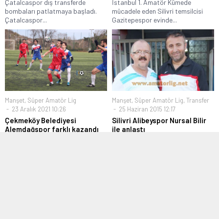
Çatalcaspor dış transferde
İstanbul 1. Amatör Kümede
bombaları patlatmaya başladı.
mücadele eden Silivri temsilcisi
Çatalcaspor...
Gazitepespor evinde...
Manşet
,
Süper Amatör Lig
Manşet
,
Süper Amatör Lig
,
Transfer
23 Aralık 2021 10:26
25 Haziran 2015 12:17
Çekmeköy Belediyesi
Silivri Alibeyspor Nursal Bilir
Alemdağspor farklı kazandı
ile anlaştı
İstanbul Süper Amatör Lig
Yeni sezon için hoca arayışında
1.Grupta şampiyonluk adayı
olan Silivri Alibeyspor’da sorun
takımlardan Çekmeköy
çözüldü...
Belediyesi...