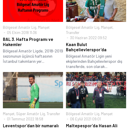
Bölgesel Amatör Lig
,
Manşet
Bölgesel Amatör Lig
,
Manşet
,
05 Ekim 2018 11:36
Transfer
30 Haziran 2022 09:52
BAL 3. Hafta Programı ve
Hakemler
Kaan Bulut
Bahçelievlerspor’da
Bölgesel Amatör Ligde, 2018-2019
sezonunun üçüncü haftasının
Bölgesel Amatör Ligin yeni
İstanbul takımların yer...
ekiplerinden Bahçelievlerspor dış
transferde, son olarak...
Manşet
,
Süper Amatör Lig
,
Transfer
Bölgesel Amatör Lig
,
Manşet
01 Temmuz 2022 18:58
06 Eylül 2021 09:01
Leventspor’dan bir numaralı
Maltepespor’da Hasan Ali