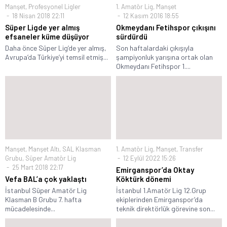
Manşet
,
Profesyonel Ligler
1. Amatör Lig
,
Manşet
18 Nisan 2018 22:11
12 Kasım 2016 18:55
Süper Ligde yer almış
Okmeydanı Fetihspor çıkışını
efsaneler küme düşüyor
sürdürdü
Daha önce Süper Lig’de yer almış,
Son haftalardaki çıkışıyla
Avrupa’da Türkiye’yi temsil etmiş...
şampiyonluk yarışına ortak olan
Okmeydanı Fetihspor 1....
Manşet
,
Manşet Altı
,
SAL Klasman
1. Amatör Lig
,
Manşet
,
Transfer
Grubu
,
Süper Amatör Lig
12 Eylül 2022 15:26
25 Mart 2018 22:17
Emirganspor’da Oktay
Vefa BAL’a çok yaklaştı
Köktürk dönemi
İstanbul Süper Amatör Lig
İstanbul 1.Amatör Lig 12.Grup
Klasman B Grubu 7. hafta
ekiplerinden Emirganspor’da
mücadelesinde...
teknik direktörlük görevine son...