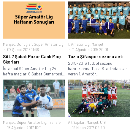
Manşet
,
Sonuçlar
,
Süper Amatör Lig
1. Amatör Lig
,
Manşet
07 Şubat 2016 11:36
11 Ağustos 2015 20:01
SAL 7 Şubat Pazar Canlı Maç
Tuzla Şifaspor sezonu açtı
Skorları
2015-2016 futbol sezonu
İstanbul Süper Amatör Lig 24.
hazırlıklarına Tuzla Stadında start
hafta maçları 6 Şubat Cumartesi...
veren 1. Amatör...
Manşet
,
Süper Amatör Lig
,
Transfer
Alt Yapılar
,
Manşet
,
U19
15 Ağustos 2017 10:11
19 Nisan 2017 09:20