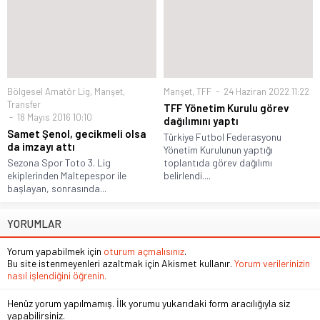
Bölgesel Amatör Lig
,
Manşet
,
Manşet
,
TFF
24 Haziran 2022 11:22
Transfer
TFF Yönetim Kurulu görev
18 Mayıs 2016 10:10
dağılımını yaptı
Samet Şenol, gecikmeli olsa
Türkiye Futbol Federasyonu
da imzayı attı
Yönetim Kurulunun yaptığı
Sezona Spor Toto 3. Lig
toplantıda görev dağılımı
ekiplerinden Maltepespor ile
belirlendi....
başlayan, sonrasında...
YORUMLAR
Yorum yapabilmek için
oturum açmalısınız
.
Bu site istenmeyenleri azaltmak için Akismet kullanır.
Yorum verilerinizin
nasıl işlendiğini öğrenin.
Henüz yorum yapılmamış. İlk yorumu yukarıdaki form aracılığıyla siz
yapabilirsiniz.