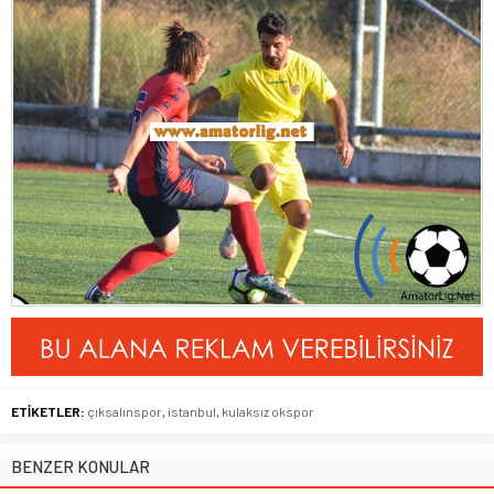
ETİKETLER:
çıksalınspor
,
istanbul
,
kulaksız okspor
BENZER KONULAR