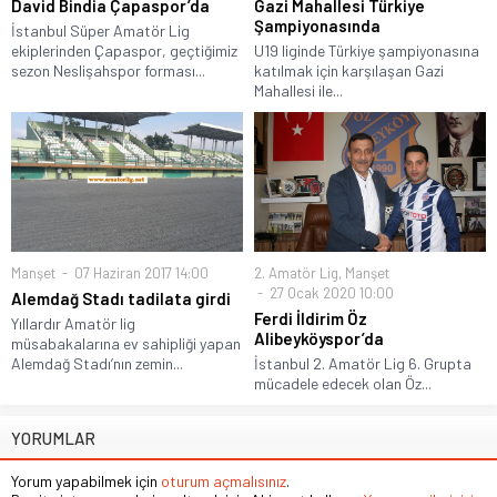
David Bindia Çapaspor’da
Gazi Mahallesi Türkiye
Şampiyonasında
İstanbul Süper Amatör Lig
ekiplerinden Çapaspor, geçtiğimiz
U19 liginde Türkiye şampiyonasına
sezon Neslişahspor forması...
katılmak için karşılaşan Gazi
Mahallesi ile...
Manşet
07 Haziran 2017 14:00
2. Amatör Lig
,
Manşet
27 Ocak 2020 10:00
Alemdağ Stadı tadilata girdi
Ferdi İldirim Öz
Yıllardır Amatör lig
Alibeyköyspor’da
müsabakalarına ev sahipliği yapan
Alemdağ Stadı’nın zemin...
İstanbul 2. Amatör Lig 6. Grupta
mücadele edecek olan Öz...
YORUMLAR
Yorum yapabilmek için
oturum açmalısınız
.