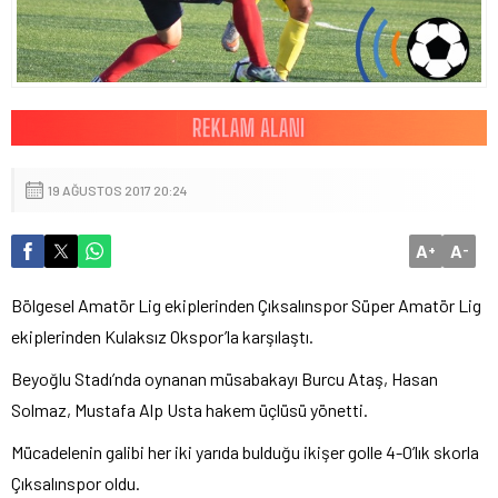
19 AĞUSTOS 2017 20:24
A
A
+
-
Bölgesel Amatör Lig ekiplerinden Çıksalınspor Süper Amatör Lig
ekiplerinden Kulaksız Okspor’la karşılaştı.
Beyoğlu Stadı’nda oynanan müsabakayı Burcu Ataş, Hasan
Solmaz, Mustafa Alp Usta hakem üçlüsü yönetti.
Mücadelenin galibi her iki yarıda bulduğu ikişer golle 4-0’lık skorla
Çıksalınspor oldu.