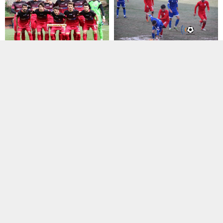
Manşet
,
TFF 2. Lig
Manşet
,
TFF 2. Lig
10 Temmuz 2016 21:45
21 Ocak 2021 17:02
F. Karagümrük’te Teknik
Sancaktepe’de gol sesi
Direktör belli oldu
çıkmadı
2016-2027 futbol sezonunda 2.
Misli.com 2. Lig Beyaz Grubun 13.
Lig Kırmızı Grupta mücadele
hafta erteleme maçında
edecek olan...
Sancaktepe...
Manşet
,
Süper Amatör Lig
2. Amatör Lig
,
Manşet
29 Haziran 2018 12:52
02 Nisan 2016 20:53
Ayazağaspor’da kongre
1453 Maltepe Gençlikspor