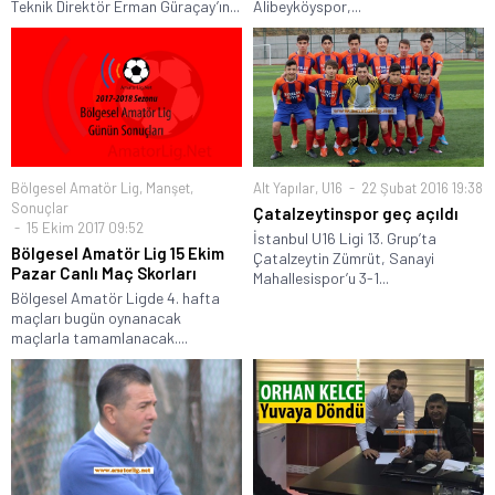
Teknik Direktör Erman Güraçay’ın...
Alibeyköyspor,...
Bölgesel Amatör Lig
,
Manşet
,
Alt Yapılar
,
U16
22 Şubat 2016 19:38
Sonuçlar
Çatalzeytinspor geç açıldı
15 Ekim 2017 09:52
İstanbul U16 Ligi 13. Grup’ta
Bölgesel Amatör Lig 15 Ekim
Çatalzeytin Zümrüt, Sanayi
Pazar Canlı Maç Skorları
Mahallesispor’u 3-1...
Bölgesel Amatör Ligde 4. hafta
maçları bugün oynanacak
maçlarla tamamlanacak....