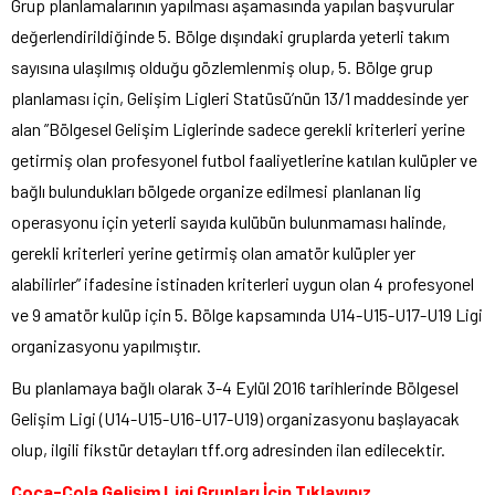
Grup planlamalarının yapılması aşamasında yapılan başvurular
değerlendirildiğinde 5. Bölge dışındaki gruplarda yeterli takım
sayısına ulaşılmış olduğu gözlemlenmiş olup, 5. Bölge grup
planlaması için, Gelişim Ligleri Statüsü’nün 13/1 maddesinde yer
alan ”Bölgesel Gelişim Liglerinde sadece gerekli kriterleri yerine
getirmiş olan profesyonel futbol faaliyetlerine katılan kulüpler ve
bağlı bulundukları bölgede organize edilmesi planlanan lig
operasyonu için yeterli sayıda kulübün bulunmaması halinde,
gerekli kriterleri yerine getirmiş olan amatör kulüpler yer
alabilirler” ifadesine istinaden kriterleri uygun olan 4 profesyonel
ve 9 amatör kulüp için 5. Bölge kapsamında U14-U15-U17-U19 Ligi
organizasyonu yapılmıştır.
Bu planlamaya bağlı olarak 3-4 Eylül 2016 tarihlerinde Bölgesel
Gelişim Ligi (U14-U15-U16-U17-U19) organizasyonu başlayacak
olup, ilgili fikstür detayları tff.org adresinden ilan edilecektir.
Coca-Cola Gelişim Ligi Grupları İçin Tıklayınız.