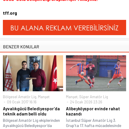
tff.org
BENZER KONULAR
Bölgesel Amatör Lig
,
Manşet
Manşet
,
Süper Amatör Lig
09 Ocak 2017 16:16
24 Ocak 2026 23:26
Ayvalıkgücü Belediyespor’da
Alibeyköyspor evinde rahat
teknik adam belli oldu
kazandı
Bölgesel Amatör Lig ekiplerinden
İstanbul Süper Amatör Lig 3.
Ayvalıkgücü Belediyespor’da
Grup’ta 17. hafta mücadelesinde