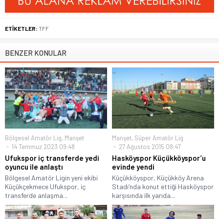
ETİKETLER:
TFF
BENZER KONULAR
Bölgesel Amatör Lig
,
Manşet
Manşet
,
Süper Amatör Lig
14 Temmuz 2023 09:48
27 Ağustos 2015 08:47
Ufukspor iç transferde yedi
Hasköyspor Küçükköyspor’u
oyuncu ile anlaştı
evinde yendi
Bölgesel Amatör Ligin yeni ekibi
Küçükköyspor, Küçükköy Arena
Küçükçekmece Ufukspor, iç
Stadı’nda konut ettiği Hasköyspor
transferde anlaşma...
karşısında ilk yarıda...