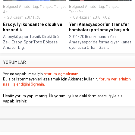
Bölgesel Amatör Lig
,
Manşet
,
Manşet
Bölgesel Amatör Lig
,
Manşet
,
Altı
Transfer
20 Kasım 2017 11:36
09 Haziran 2016 17:02
Ersoy: İyi konsantre olduk ve
Yeni Amasyaspor’un transfer
kazandık
bombaları patlamaya başladı
Alibeyköyspor Teknik Direktörü
2014-2015 sezonunda Yeni
Zeki Ersoy, Spor Toto Bölgesel
Amasyaspor’da forma giyen kanat
Amatör Lig...
oyuncusu Orhan Gazi...
YORUMLAR
Yorum yapabilmek için
oturum açmalısınız
.
Bu site istenmeyenleri azaltmak için Akismet kullanır.
Yorum verilerinizin
nasıl işlendiğini öğrenin.
Henüz yorum yapılmamış. İlk yorumu yukarıdaki form aracılığıyla siz
yapabilirsiniz.