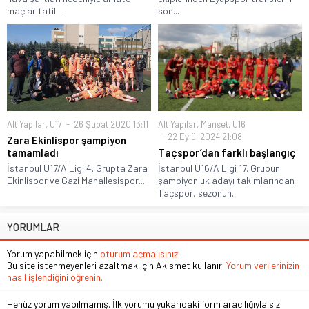
maçlar tatil...
son...
Alt Yapılar
,
U17
26 Şubat 2020 13:11
Alt Yapılar
,
Manşet
,
U16
22 Eylül 2024 21:08
Zara Ekinlispor şampiyon
tamamladı
Taçspor’dan farklı başlangıç
İstanbul U17/A Ligi 4. Grupta Zara
İstanbul U16/A Ligi 17. Grubun
Ekinlispor ve Gazi Mahallesispor...
şampiyonluk adayı takımlarından
Taçspor, sezonun...
YORUMLAR
Yorum yapabilmek için
oturum açmalısınız
.
Bu site istenmeyenleri azaltmak için Akismet kullanır.
Yorum verilerinizin
nasıl işlendiğini öğrenin.
Henüz yorum yapılmamış. İlk yorumu yukarıdaki form aracılığıyla siz