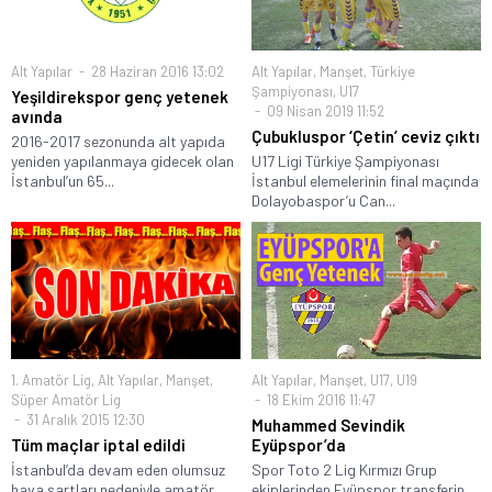
Alt Yapılar
28 Haziran 2016 13:02
Alt Yapılar
,
Manşet
,
Türkiye
Şampiyonası
,
U17
Yeşildirekspor genç yetenek
09 Nisan 2019 11:52
avında
Çubukluspor ‘Çetin’ ceviz çıktı
2016-2017 sezonunda alt yapıda
yeniden yapılanmaya gidecek olan
U17 Ligi Türkiye Şampiyonası
İstanbul’un 65...
İstanbul elemelerinin final maçında
Dolayobaspor’u Can...
1. Amatör Lig
,
Alt Yapılar
,
Manşet
,
Alt Yapılar
,
Manşet
,
U17
,
U19
Süper Amatör Lig
18 Ekim 2016 11:47
31 Aralık 2015 12:30
Muhammed Sevindik
Tüm maçlar iptal edildi
Eyüpspor’da
İstanbul’da devam eden olumsuz
Spor Toto 2 Lig Kırmızı Grup
hava şartları nedeniyle amatör
ekiplerinden Eyüpspor transferin