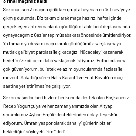
3 final maçımız kaldı
Sezonun son 3 maçına girilirken grupta heyecan en üst seviyeye
çıkmış durumda. Biz takım olarak maça hazırız, hafta içinde
gerçekleşen antrenmanlarda gördüğüm tablo beni deplasmanda
oynayacağımız Gaziantep müsabakası öncesinde ümitlendiriyor.
Ya tamam ya devam maçı olarak gördüğümüz karşılaşmaya
mutlak galibiyet parolası ile çıkacağız. Mücadeleyi kazanarak
hedefimize bir adım daha yaklaşmak istiyoruz. Futbolcularıma
çok güveniyorum, bu istek ve azim oyuncularımda fazlası ile
mevcut. Sakatlığı süren Halis Karanfil ve Fuat Bavuk’un maç
saatine yetiştirilmesine çalışılıyor.
Sezon başından beri bizlere her konuda destek olan Başkanımız
Recep Yoğurtçu’ya ve her zaman yanımızda olan Altyapı
sorumlumuz Ayhan Ergül’e desteklerinden dolayı teşekkür
ediyorum. Ümraniyespor olarak daha iyi günlerin bizleri
beklediğini söyleyebilirim ” dedi.