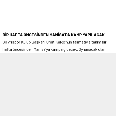
BİR HAFTA ÖNCESİNDEN MANİSA’DA KAMP YAPILACAK
Silivrispor Kulüp Başkanı Ümit Kalko’nun talimatıyla takım bir
hafta öncesinden Manisa’ya kampa gidecek. Oynanacak olan
Play-Off ilk maçı için Manisa Büyükşehir Belediyespor ile
oynayacak olan Silivrispor hareket için TFF’nin maçın oynanacağı
tarihi belirlemesini bekliyor. Maç tarihinin belirlenmesinin
ardından Silivrispor kafilesi bir hafta öncesinden bu önemli maç
için kampa girecek.
Engin Akın