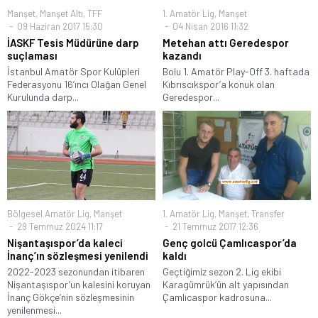
Manşet
,
Manşet Altı
,
TFF
1. Amatör Lig
,
Manşet
09 Haziran 2017 15:30
04 Nisan 2016 11:32
İASKF Tesis Müdürüne darp
Metehan attı Geredespor
suçlaması
kazandı
İstanbul Amatör Spor Kulüpleri
Bolu 1. Amatör Play-Off 3. haftada
Federasyonu 16’ıncı Olağan Genel
Kıbrıscıkspor’a konuk olan
Kurulunda darp...
Geredespor...
Bölgesel Amatör Lig
,
Manşet
1. Amatör Lig
,
Manşet
,
Transfer
29 Temmuz 2024 11:17
21 Temmuz 2017 12:36
Nişantaşıspor’da kaleci
Genç golcü Çamlıcaspor’da
İnanç’ın sözleşmesi yenilendi
kaldı
2022-2023 sezonundan itibaren
Geçtiğimiz sezon 2. Lig ekibi
Nişantaşıspor’un kalesini koruyan
Karagümrük’ün alt yapısından
İnanç Gökçe’nin sözleşmesinin
Çamlıcaspor kadrosuna...
yenilenmesi...