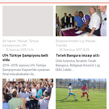
Alt Yapılar
,
Manşet
,
Türkiye
Bölgesel Amatör Lig
,
Manşet
,
Şampiyonası
,
U14
Transfer
15 Haziran 2015 14:14
29 Temmuz 2017 19:39
U14 Türkiye Şampiyonu belli
Teteh Bangura imzayı attı
oldu
Ünlü futbolcu İbrahim Teteh
2014-2015 sezonu U14 Türkiye
Bangura, Bölgesel Amatör Lig
Şampiyonası Kayseri’de oynanan
(BAL) ekibi...
final müsabakaları ile...