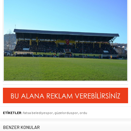
ETİKETLER:
fatsa belediyespor
,
güzelorduspor
,
ordu
BENZER KONULAR