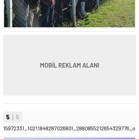
MOBİL REKLAM ALANI
5
| 5
15972331_10211848287026801_2880855212654329776_o