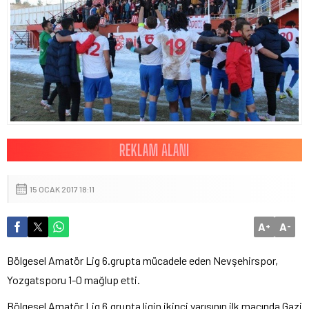
15 OCAK 2017 18:11
A
A
+
-
Bölgesel Amatör Lig 6.grupta mücadele eden Nevşehirspor,
Yozgatsporu 1-0 mağlup etti.
Bölgesel Amatör Lig 6.grupta ligin ikinci yarısının ilk maçında Gazi