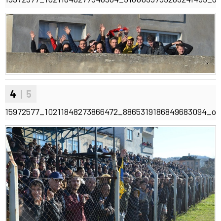
4
| 5
15972577_10211848273866472_8865319186849683094_o