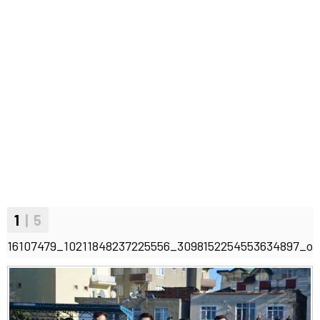
1
| 5
16107479_10211848237225556_3098152254553634897_o