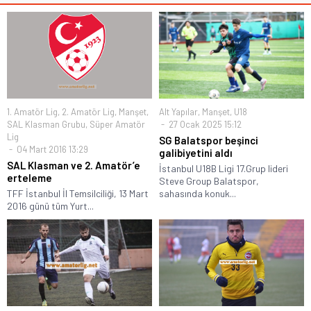
1. Amatör Lig
,
2. Amatör Lig
,
Manşet
,
Alt Yapılar
,
Manşet
,
U18
SAL Klasman Grubu
,
Süper Amatör
27 Ocak 2025 15:12
Lig
SG Balatspor beşinci
04 Mart 2016 13:29
galibiyetini aldı
SAL Klasman ve 2. Amatör’e
İstanbul U18B Ligi 17.Grup lideri
erteleme
Steve Group Balatspor,
TFF İstanbul İl Temsilciliği, 13 Mart
sahasında konuk...
2016 günü tüm Yurt...