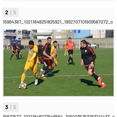
2
| 5
15994387_10211848251825921_1992707101909587072_o
3
| 5
15972577_10211848277546564_3160035753263241433_o