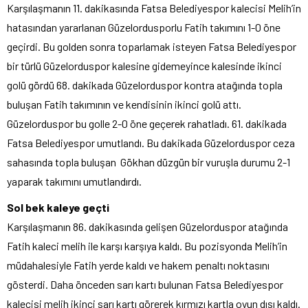
Karşılaşmanın 11. dakikasında Fatsa Belediyespor kalecisi Melih’in
hatasından yararlanan Güzelordusporlu Fatih takımını 1-0 öne
geçirdi. Bu golden sonra toparlamak isteyen Fatsa Belediyespor
bir türlü Güzelorduspor kalesine gidemeyince kalesinde ikinci
golü gördü 68. dakikada Güzelorduspor kontra atağında topla
buluşan Fatih takımının ve kendisinin ikinci golü attı.
Güzelorduspor bu golle 2-0 öne geçerek rahatladı. 61. dakikada
Fatsa Belediyespor umutlandı. Bu dakikada Güzelorduspor ceza
sahasında topla buluşan Gökhan düzgün bir vuruşla durumu 2-1
yaparak takımını umutlandırdı.
Sol bek kaleye geçti
Karşılaşmanın 86. dakikasında gelişen Güzelorduspor atağında
Fatih kaleci melih ile karşı karşıya kaldı. Bu pozisyonda Melih’in
müdahalesiyle Fatih yerde kaldı ve hakem penaltı noktasını
gösterdi. Daha önceden sarı kartı bulunan Fatsa Belediyespor
kalecisi melih ikinci sarı kartı görerek kırmızı kartla oyun dışı kaldı.