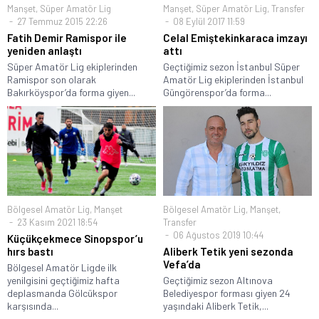
Manşet
,
Süper Amatör Lig
Manşet
,
Süper Amatör Lig
,
Transfer
27 Temmuz 2015 22:26
08 Eylül 2017 11:59
Fatih Demir Ramispor ile
Celal Emiştekinkaraca imzayı
yeniden anlaştı
attı
Süper Amatör Lig ekiplerinden
Geçtiğimiz sezon İstanbul Süper
Ramispor son olarak
Amatör Lig ekiplerinden İstanbul
Bakırköyspor’da forma giyen...
Güngörenspor’da forma...
Bölgesel Amatör Lig
,
Manşet
Bölgesel Amatör Lig
,
Manşet
,
23 Kasım 2021 18:54
Transfer
06 Ağustos 2019 10:44
Küçükçekmece Sinopspor’u
hırs bastı
Aliberk Tetik yeni sezonda
Vefa’da
Bölgesel Amatör Ligde ilk
yenilgisini geçtiğimiz hafta
Geçtiğimiz sezon Altınova
deplasmanda Gölcükspor
Belediyespor forması giyen 24
karşısında...
yaşındaki Aliberk Tetik,...