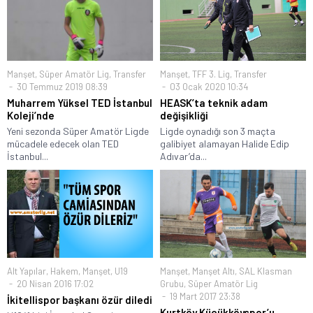
Manşet
,
Süper Amatör Lig
,
Transfer
Manşet
,
TFF 3. Lig
,
Transfer
30 Temmuz 2019 08:39
03 Ocak 2020 10:34
Muharrem Yüksel TED İstanbul
HEASK’ta teknik adam
Koleji’nde
değişikliği
Yeni sezonda Süper Amatör Ligde
Ligde oynadığı son 3 maçta
mücadele edecek olan TED
galibiyet alamayan Halide Edip
İstanbul...
Adıvar’da...
Alt Yapılar
,
Hakem
,
Manşet
,
U19
Manşet
,
Manşet Altı
,
SAL Klasman
20 Nisan 2016 17:02
Grubu
,
Süper Amatör Lig
19 Mart 2017 23:38
İkitellispor başkanı özür diledi
Kurtköy Küçükköyspor’u