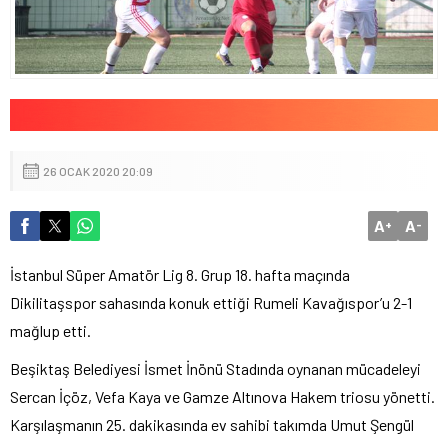
26 OCAK 2020 20:09
A
A
+
-
İstanbul Süper Amatör Lig 8. Grup 18. hafta maçında
Dikilitaşspor sahasında konuk ettiği Rumeli Kavağıspor’u 2-1
mağlup etti.
Beşiktaş Belediyesi İsmet İnönü Stadında oynanan mücadeleyi
Sercan İçöz, Vefa Kaya ve Gamze Altınova Hakem triosu yönetti.
Karşılaşmanın 25. dakikasında ev sahibi takımda Umut Şengül