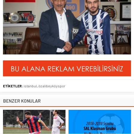
ETİKETLER:
istanbul
,
öz alibeyköyspor
BENZER KONULAR