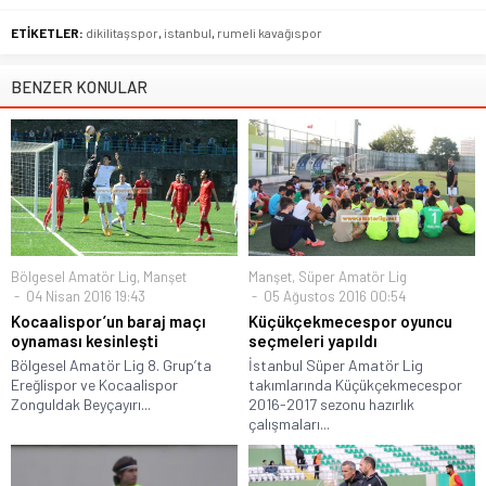
ETİKETLER:
dikilitaşspor
,
istanbul
,
rumeli kavağıspor
BENZER KONULAR
Bölgesel Amatör Lig
,
Manşet
Manşet
,
Süper Amatör Lig
04 Nisan 2016 19:43
05 Ağustos 2016 00:54
Kocaalispor’un baraj maçı
Küçükçekmecespor oyuncu
oynaması kesinleşti
seçmeleri yapıldı
Bölgesel Amatör Lig 8. Grup’ta
İstanbul Süper Amatör Lig
Ereğlispor ve Kocaalispor
takımlarında Küçükçekmecespor
Zonguldak Beyçayırı...
2016-2017 sezonu hazırlık
çalışmaları...