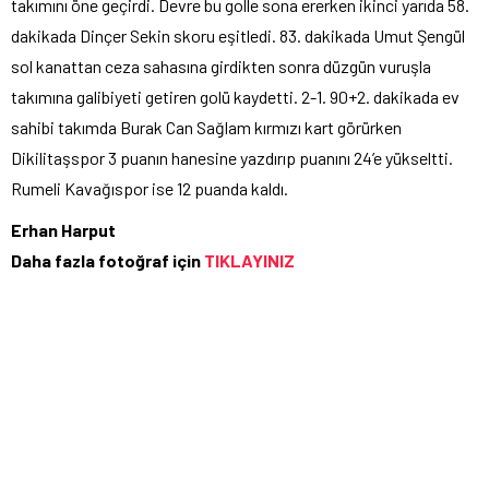
takımını öne geçirdi. Devre bu golle sona ererken ikinci yarıda 58.
dakikada Dinçer Sekin skoru eşitledi. 83. dakikada Umut Şengül
sol kanattan ceza sahasına girdikten sonra düzgün vuruşla
takımına galibiyeti getiren golü kaydetti. 2-1. 90+2. dakikada ev
sahibi takımda Burak Can Sağlam kırmızı kart görürken
Dikilitaşspor 3 puanın hanesine yazdırıp puanını 24’e yükseltti.
Rumeli Kavağıspor ise 12 puanda kaldı.
Erhan Harput
Daha fazla fotoğraf için
TIKLAYINIZ