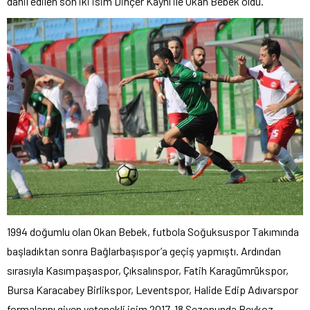
dahil edilen son iki isim Dinçer Kayhı ile Okan Bebek oldu.
1994 doğumlu olan Okan Bebek, futbola Soğuksuspor Takımında
başladıktan sonra Bağlarbaşıspor’a geçiş yapmıştı. Ardından
sırasıyla Kasımpaşaspor, Çıksalınspor, Fatih Karagümrükspor,
Bursa Karacabey Birlikspor, Leventspor, Halide Edip Adıvarspor
formalarını giyen yetenekli isim 2017-18 Sezonunda Beykoz