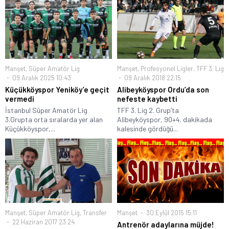
Manşet
,
Süper Amatör Lig
Manşet
,
Profesyonel Ligler
,
TFF 3. Lig
09 Aralık 2025 10:43
09 Aralık 2018 22:15
Küçükköyspor Yeniköy’e geçit
Alibeyköyspor Ordu’da son
vermedi
nefeste kaybetti
İstanbul Süper Amatör Lig
TFF 3. Lig 2. Grup’ta
3.Grupta orta sıralarda yer alan
Alibeyköyspor, 90+4. dakikada
Küçükköyspor,...
kalesinde gördüğü...
Manşet
,
Süper Amatör Lig
,
Transfer
Manşet
30 Eylül 2015 15:11
22 Haziran 2017 23:24
Antrenör adaylarına müjde!