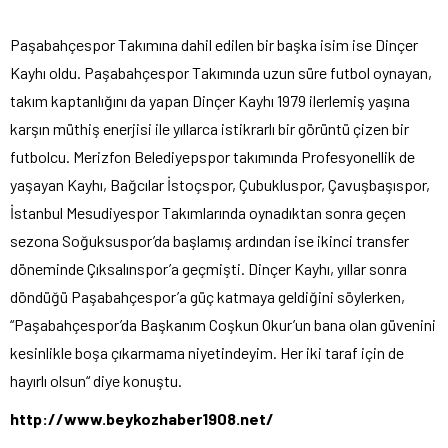
Paşabahçespor Takımına dahil edilen bir başka isim ise Dinçer
Kayhı oldu. Paşabahçespor Takımında uzun süre futbol oynayan,
takım kaptanlığını da yapan Dinçer Kayhı 1979 ilerlemiş yaşına
karşın müthiş enerjisi ile yıllarca istikrarlı bir görüntü çizen bir
futbolcu. Merizfon Belediyepspor takımında Profesyonellik de
yaşayan Kayhı, Bağcılar İstoçspor, Çubukluspor, Çavuşbaşıspor,
İstanbul Mesudiyespor Takımlarında oynadıktan sonra geçen
sezona Soğuksuspor’da başlamış ardından ise ikinci transfer
döneminde Çıksalınspor’a geçmişti. Dinçer Kayhı, yıllar sonra
döndüğü Paşabahçespor’a güç katmaya geldiğini söylerken,
“Paşabahçespor’da Başkanım Coşkun Okur’un bana olan güvenini
kesinlikle boşa çıkarmama niyetindeyim. Her iki taraf için de
hayırlı olsun“ diye konuştu.
http://www.beykozhaber1908.net/