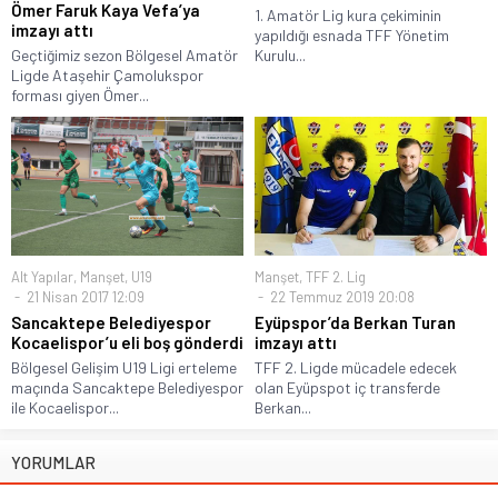
Ömer Faruk Kaya Vefa’ya
1. Amatör Lig kura çekiminin
imzayı attı
yapıldığı esnada TFF Yönetim
Geçtiğimiz sezon Bölgesel Amatör
Kurulu...
Ligde Ataşehir Çamolukspor
forması giyen Ömer...
Alt Yapılar
,
Manşet
,
U19
Manşet
,
TFF 2. Lig
21 Nisan 2017 12:09
22 Temmuz 2019 20:08
Sancaktepe Belediyespor
Eyüpspor’da Berkan Turan
Kocaelispor’u eli boş gönderdi
imzayı attı
Bölgesel Gelişim U19 Ligi erteleme
TFF 2. Ligde mücadele edecek
maçında Sancaktepe Belediyespor
olan Eyüpspot iç transferde
ile Kocaelispor...
Berkan...
YORUMLAR