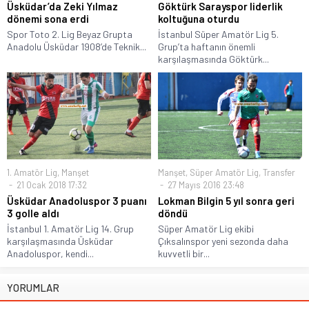
Üsküdar’da Zeki Yılmaz
Göktürk Sarayspor liderlik
dönemi sona erdi
koltuğuna oturdu
Spor Toto 2. Lig Beyaz Grupta
İstanbul Süper Amatör Lig 5.
Anadolu Üsküdar 1908’de Teknik...
Grup’ta haftanın önemli
karşılaşmasında Göktürk...
1. Amatör Lig
,
Manşet
Manşet
,
Süper Amatör Lig
,
Transfer
21 Ocak 2018 17:32
27 Mayıs 2016 23:48
Üsküdar Anadoluspor 3 puanı
Lokman Bilgin 5 yıl sonra geri
3 golle aldı
döndü
İstanbul 1. Amatör Lig 14. Grup
Süper Amatör Lig ekibi
karşılaşmasında Üsküdar
Çıksalınspor yeni sezonda daha
Anadoluspor, kendi...
kuvvetli bir...
YORUMLAR