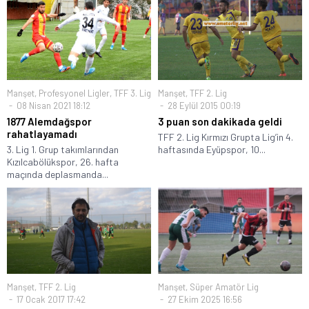
Manşet
,
Profesyonel Ligler
,
TFF 3. Lig
Manşet
,
TFF 2. Lig
08 Nisan 2021 18:12
28 Eylül 2015 00:19
1877 Alemdağspor
3 puan son dakikada geldi
rahatlayamadı
TFF 2. Lig Kırmızı Grupta Lig’in 4.
3. Lig 1. Grup takımlarından
haftasında Eyüpspor, 10...
Kızılcabölükspor, 26. hafta
maçında deplasmanda...
Manşet
,
TFF 2. Lig
Manşet
,
Süper Amatör Lig
17 Ocak 2017 17:42
27 Ekim 2025 16:56