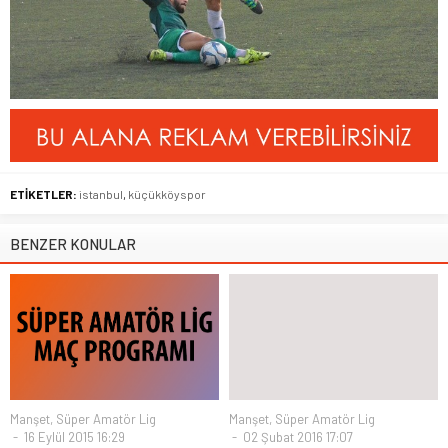
ETİKETLER:
istanbul
,
küçükköyspor
BENZER KONULAR
Manşet
,
Süper Amatör Lig
Manşet
,
Süper Amatör Lig
16 Eylül 2015 16:29
02 Şubat 2016 17:07