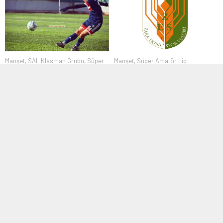
Manşet
,
SAL Klasman Grubu
,
Süper
Manşet
,
Süper Amatör Lig
Amatör Lig
,
Transfer
02 Ağustos 2018 14:09
13 Şubat 2017 19:53
Zara Ekinlispor A takımını
Sinan İnci Irmakspor’da
ligden çekti
Süper Amatör Lig Klasman Grubu
İstanbul Süper Amatör Ligde
ekiplerinden Irmakspor,
mücadele eden Zara Ekinlispor’da
Sekbanlarspor’dan Sinan İnci’yi...
Yönetim Kurulu,...
Bölgesel Amatör Lig
,
Manşet
Manşet
,
Süper Amatör Lig
03 Ekim 2022 13:07
21 Temmuz 2019 22:47
Kavacıkspor Akhisar
Fatih Adıyaman Çekmeköy Bld.