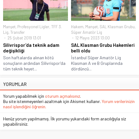
Manşet
,
Profesyonel Ligler
,
TFF 3.
Hakem
,
Manşet
,
SAL Klasman Grubu
,
Lig
,
Transfer
Süper Amatör Lig
25 Şubat 2019 13:01
12 Mayıs 2023 13:00
Silivrispor’da teknik adam
SAL Klasman Grubu Hakemleri
değişikliği
belli oldu
Son haftalarda alınan kötü
İstanbul Süper Amatör Lig
sonuçların ardından Silivrispor’da
Klasman A ve B Gruplarında
tüm teknik heyet...
dördüncü...
YORUMLAR
Yorum yapabilmek için
oturum açmalısınız
.
Bu site istenmeyenleri azaltmak için Akismet kullanır.
Yorum verilerinizin
nasıl işlendiğini öğrenin.
Henüz yorum yapılmamış. İlk yorumu yukarıdaki form aracılığıyla siz
yapabilirsiniz.