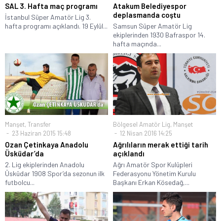
SAL 3. Hafta maç programı
Atakum Belediyespor
deplasmanda coştu
İstanbul Süper Amatör Lig 3.
hafta programı açıklandı. 19 Eylül...
Samsun Süper Amatör Lig
ekiplerinden 1930 Bafraspor 14.
hafta maçında...
Manşet
,
Transfer
Bölgesel Amatör Lig
,
Manşet
23 Haziran 2015 15:48
12 Nisan 2016 14:25
Ozan Çetinkaya Anadolu
Ağrılıların merak ettiği tarih
Üsküdar’da
açıklandı
2. Lig ekiplerinden Anadolu
Ağrı Amatör Spor Kulüpleri
Üsküdar 1908 Spor’da sezonun ilk
Federasyonu Yönetim Kurulu
futbolcu...
Başkanı Erkan Kösedağ,...