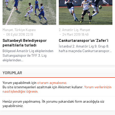
Manşet
,
Türkiye Kupası
2. Amatör Lig
,
Manşet
06 Eylül 2016 22:19
24 Mart 2019 18:49
Sultanbeyli Belediyespor
Cankurtaranspor’un ‘Zafer’i
penaltılarla turladı
İstanbul 2. Amatör Lig 9. Grup 8.
Bölgesel Amatör Lig ekiplerinden
hafta maçında Cankurtaranspor...
Sultangazispor ile TFF 3. Lig
ekiplerinden...
YORUMLAR
Yorum yapabilmek için
oturum açmalısınız
.
Bu site istenmeyenleri azaltmak için Akismet kullanır.
Yorum verilerinizin
nasıl işlendiğini öğrenin.
Henüz yorum yapılmamış. İlk yorumu yukarıdaki form aracılığıyla siz
yapabilirsiniz.