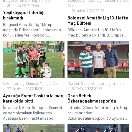
Bölgesel Amatör Lig
,
Manşet
Bölgesel Amatör Lig
,
Manşet
,
Manşet
30 Ekim 2018 10:44
Altı
19 Şubat 2020 15:28
Yeşilköyspor liderliği
bırakmadı
Bölgesel Amatör Lig 19. Hafta
Maç Bülteni
Bölgesel Amatör Lig 11.Grup
maçında Edirnespor’u sahasında
Bölgesel Amatör Lig 19. Hafta
konuk eden Yeşilköyspor,...
maç bülteni açıklandı. 9. Grupta...
1. Amatör Lig
,
Manşet
,
Manşet Altı
Manşet
,
Süper Amatör Lig
,
Transfer
27 Haziran 2022 16:20
15 Eylül 2023 10:55
Ayazağa Esen-Taşlıtarla maçı
Okan Bebek
karakolda bitti
Özkaracaahmetspor’da
İstanbul 1. Amatör Ligde düşmeyi
İstanbul Süper Amatör Lig 4. Grup
ve şampiyonluğu ilgilendiren
takımlarından
Ayazağa Esen-Taşlıtarlaspor...
Özkaracaahmetspor, 30 Eylül’de...