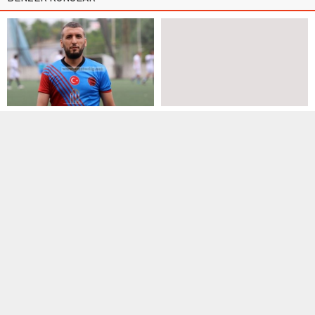
1. Amatör Lig
,
Manşet
,
Süper Amatör
2. Amatör Lig
,
Manşet
Lig
,
Transfer
20 Nisan 2019 23:49
30 Haziran 2015 15:17
Beş kırmızılı zirve maçı
HAVATAŞ’tan Albayrak’a 5
Şehreminispor’un
oyuncu
İstanbul 2. Amatör Lig 7. Grupta
2. Amatör Ligde şampiyon olan
şampiyonluğu yakından ilgilendiren
HAVATAŞ Spor Kulübü’nün 5
olaylı...
futbolcusu...