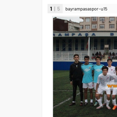
1
| 5
bayrampasaspor-u15