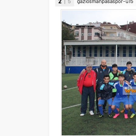
2
| 5
gaziosmanpasaspor-u15