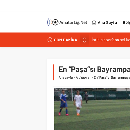
Ana Sayfa
Böl
SON DAKİKA
Paşabahçespor’da spor
İstanbul Gençlerbirliğ
Vardarspor teknik eki
Kuzeyin Kaplanları Kay
En “Paşa”sı Bayramp
İstiklalspor’dan sol 
Anasayfa
»
Alt Yapılar
»
En “Paşa”sı Bayrampaş