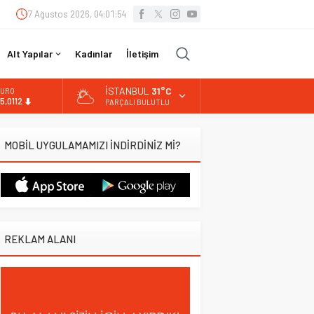
7 Ağustos 2026, 04:01:55
Alt Yapılar
Kadınlar
İletişim
İSTANBUL
31°C
LTIN
.519,97
PARÇALI BULUTLU
İST
3.798,82
MOBİL UYGULAMAMIZI İNDİRDİNİZ Mİ?
OLAR
7,7025
URO
5,0112
REKLAM ALANI