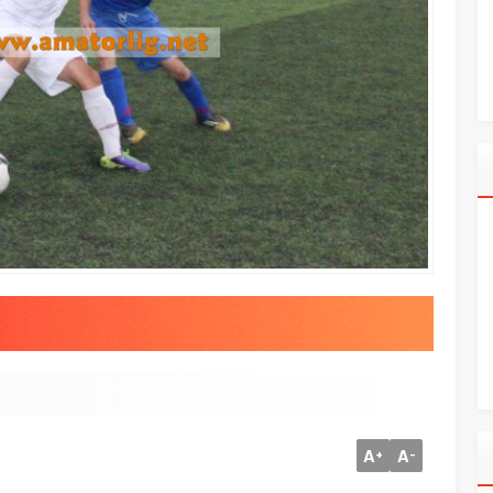
A
A
+
-