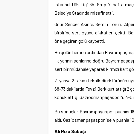
İstanbul U15 Ligi 35. Grup 7. hafta 
Belediye Stadında misafir etti.
Onur Sencer Akıncı, Semih Torun, Alper
birbirine sert oyunu dikkatleri çekti. 
öne geçiren golü kaybetti.
Bu golün hemen ardından Bayrampaşaspor 
İlk yarının sonlarına doğru Bayrampaş
sert bir müdahale yaparak kırmızı kart g
2. yarıya 2 takım teknik direktörünün uya
68-73 dakilarda Fevzi Berkkurt attığı 2 
konuk ettiği Gaziosmanpaşaspor’u 4-0 ma
Bu sonuçlar Bayrampaşaspor puanını 18’e
aldı. Gaziosmanpaşaspor ise 4 puanla 10 ta
Ali Rıza Subaşı