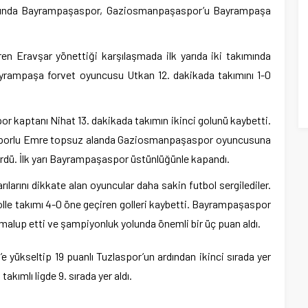
maçında Bayrampaşaspor, Gaziosmanpaşaspor’u Bayrampaşa
en Eravşar yönettiği karşılaşmada ilk yarıda iki takımında
Bayrampaşa forvet oyuncusu Utkan 12. dakikada takımını 1-0
kaptanı Nihat 13. dakikada takımın ikinci golunü kaybetti.
asporlu Emre topsuz alanda Gaziosmanpaşaspor oyuncusuna
ördü. İlk yarı Bayrampaşaspor üstünlüğünle kapandı.
rılarını dikkate alan oyuncular daha sakin futbol sergilediler.
golle takımı 4-0 öne geçiren golleri kaybetti. Bayrampaşaspor
lup etti ve şampiyonluk yolunda önemli bir üç puan aldı.
 yükseltip 19 puanlı Tuzlaspor’un ardından ikinci sırada yer
kımlı ligde 9. sırada yer aldı.