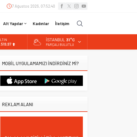
7 Ağustos 2026, 07:52:40
Alt Yapılar
Kadınlar
İletişim
İSTANBUL
31°C
LTIN
.519,97
PARÇALI BULUTLU
İST
3.798,82
MOBİL UYGULAMAMIZI İNDİRDİNİZ Mİ?
OLAR
7,7025
URO
5,0112
REKLAM ALANI