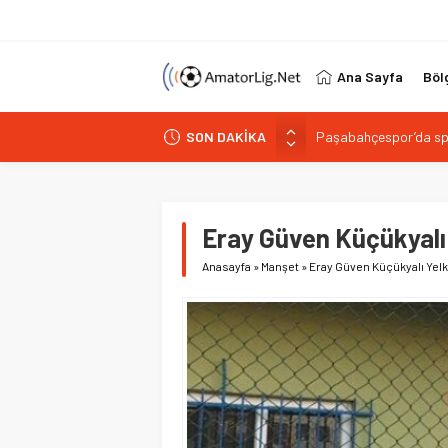
Ana Sayfa
Böl
SON DAKİKA
Paşabahçespor’da spor
İstanbul Gençlerbirliğ
Vardarspor teknik eki
Kuzeyin Kaplanları Kay
Eray Güven Küçükyalı
İstiklalspor’dan sol 
Anasayfa
»
Manşet
»
Eray Güven Küçükyalı Yel