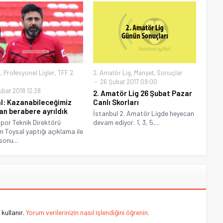
t
,
Profesyonel Ligler
,
TFF 2.
2. Amatör Lig
,
Manşet
,
Sonuçlar
26 Şubat 2017 09:00
ubat 2018 12:28
2. Amatör Lig 26 Şubat Pazar
l: Kazanabileceğimiz
Canlı Skorları
n berabere ayrıldık
İstanbul 2. Amatör Ligde heyecan
ispor Teknik Direktörü
devam ediyor. 1, 3, 5,...
 Toysal yaptığı açıklama ile
sonu...
kullanır.
Yorum verilerinizin nasıl işlendiğini öğrenin.