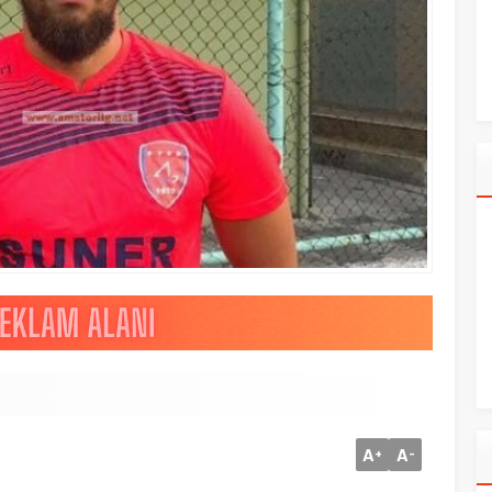
A
A
+
-