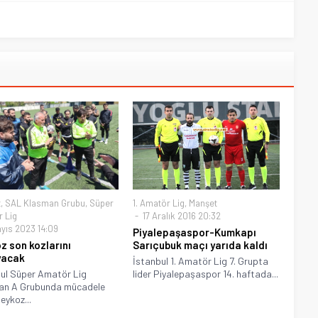
t
,
SAL Klasman Grubu
,
Süper
1. Amatör Lig
,
Manşet
 Lig
17 Aralık 2016 20:32
ayıs 2023 14:09
Piyalepaşaspor-Kumkapı
z son kozlarını
Sarıçubuk maçı yarıda kaldı
yacak
İstanbul 1. Amatör Lig 7. Grupta
ul Süper Amatör Lig
lider Piyalepaşaspor 14. haftada...
an A Grubunda mücadele
eykoz...