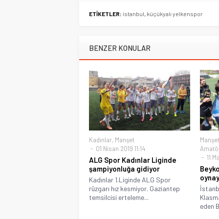
ETİKETLER:
istanbul
,
küçükyalı yelkenspor
BENZER KONULAR
Kadınlar
,
Manşet
Manşe
01 Nisan 2019 11:14
Amatör
11 M
ALG Spor Kadınlar Liginde
şampiyonluğa gidiyor
Beyko
oyna
Kadınlar 1.Liginde ALG Spor
rüzgarı hız kesmiyor. Gaziantep
İstanb
temsilcisi erteleme...
Klasm
eden B