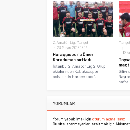
2. Amatör Lig
,
Manşet
Manşe
23 Mayıs 2016 15:14
Lig
12 Ş
Haraççıspor’u Ömer
Karaduman sırtladı
Toysa
maçta
İstanbul 2. Amatör Lig 2. Grup
ekiplerinden Kabakçaspor
Silivr
sahasında Haraççıspor’u...
Bayram
hafta 
YORUMLAR
Yorum yapabilmek için
oturum açmalısınız
.
Bu site istenmeyenleri azaltmak için Akismet 