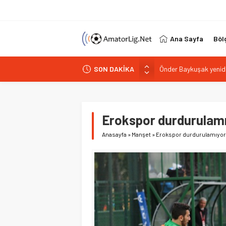
Ana Sayfa
Böl
SON DAKİKA
Kulaksız Okspor’da Bu
Barış Şahin Beyoğlu Ç
Tahtakale Kartalları’n
Zeytinburnuspor kapta
Erokspor durdurulam
Önder Baykuşak yenid
Anasayfa
»
Manşet
»
Erokspor durdurulamıyor