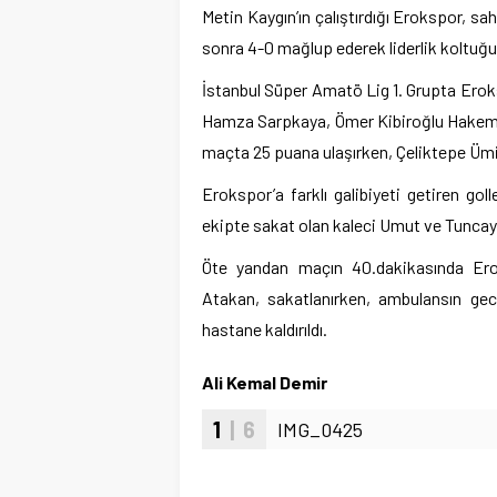
Metin Kaygın’ın çalıştırdığı Erokspor, s
sonra 4-0 mağlup ederek liderlik koltuğu
İstanbul Süper Amatö Lig 1. Grupta Eroks
Hamza Sarpkaya, Ömer Kibiroğlu Hakem 
maçta 25 puana ulaşırken, Çeliktepe Ümi
Erokspor’a farklı galibiyeti getiren g
ekipte sakat olan kaleci Umut ve Tuncay
Öte yandan maçın 40.dakikasında Ero
Atakan, sakatlanırken, ambulansın gec
hastane kaldırıldı.
Ali Kemal Demir
1
| 6
IMG_0425