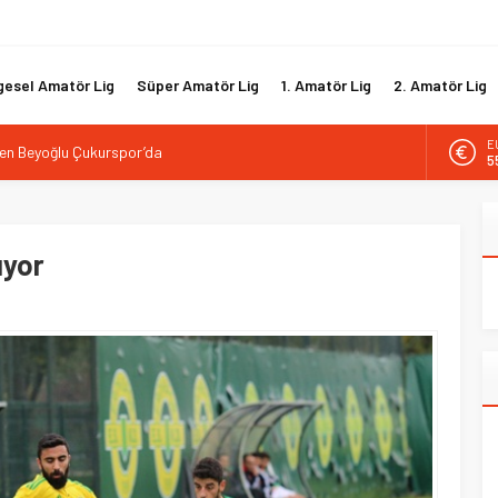
gesel Amatör Lig
Süper Amatör Lig
1. Amatör Lig
2. Amatör Lig
A
rak Çelik’le yola devam
6
ukurspor’da göreve başladı
B
1
dan Beşiktaş altyapısı’na anlamlı ziyaret
nıyla yeniden anlaştı
ıyor
D
4
en Beyoğlu Çukurspor’da
E
5