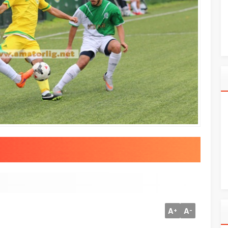
A
A
+
-