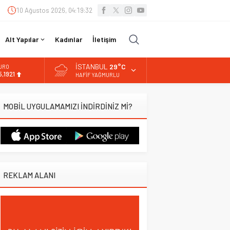
10 Ağustos 2026, 04:19:34
Alt Yapılar
Kadınlar
İletişim
İSTANBUL
29°C
LTIN
.659,09
HAFIF YAĞMURLU
İST
3.779,39
MOBİL UYGULAMAMIZI İNDİRDİNİZ Mİ?
OLAR
7,7155
URO
5,1921
REKLAM ALANI