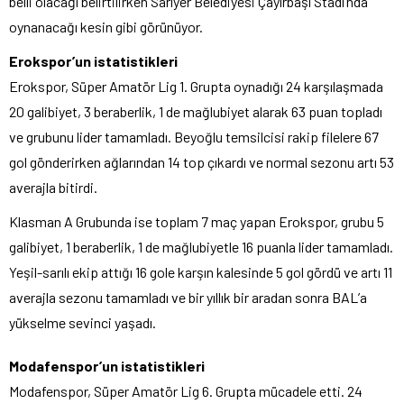
belli olacağı belirtilirken Sarıyer Belediyesi Çayırbaşı Stadı’nda
oynanacağı kesin gibi görünüyor.
Erokspor’un istatistikleri
Erokspor, Süper Amatör Lig 1. Grupta oynadığı 24 karşılaşmada
20 galibiyet, 3 beraberlik, 1 de mağlubiyet alarak 63 puan topladı
ve grubunu lider tamamladı. Beyoğlu temsilcisi rakip filelere 67
gol gönderirken ağlarından 14 top çıkardı ve normal sezonu artı 53
averajla bitirdi.
Klasman A Grubunda ise toplam 7 maç yapan Erokspor, grubu 5
galibiyet, 1 beraberlik, 1 de mağlubiyetle 16 puanla lider tamamladı.
Yeşil-sarılı ekip attığı 16 gole karşın kalesinde 5 gol gördü ve artı 11
averajla sezonu tamamladı ve bir yıllık bir aradan sonra BAL’a
yükselme sevinci yaşadı.
Modafenspor’un istatistikleri
Modafenspor, Süper Amatör Lig 6. Grupta mücadele etti. 24