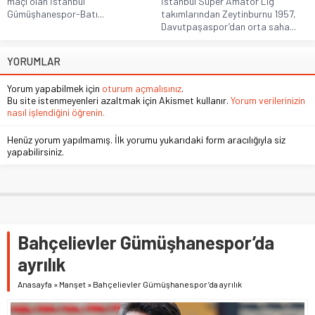
maçı olan İstanbul
İstanbul Süper Amatör Lig
Gümüşhanespor-Batı...
takımlarından Zeytinburnu 1957,
Davutpaşaspor’dan orta saha...
YORUMLAR
Yorum yapabilmek için
oturum açmalısınız
.
Bu site istenmeyenleri azaltmak için Akismet kullanır.
Yorum verilerinizin
nasıl işlendiğini öğrenin.
Henüz yorum yapılmamış. İlk yorumu yukarıdaki form aracılığıyla siz
yapabilirsiniz.
Bahçelievler Gümüşhanespor’da
ayrılık
Anasayfa
»
Manşet
»
Bahçelievler Gümüşhanespor’da ayrılık