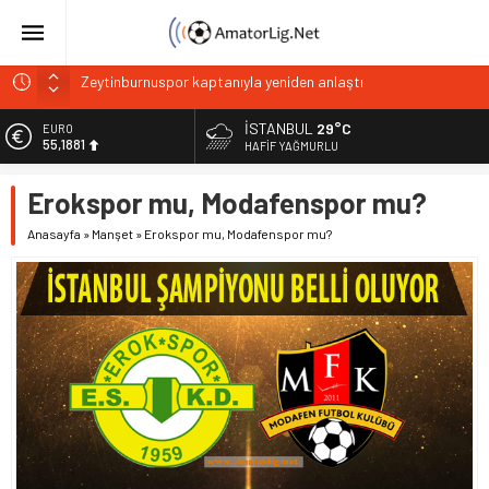
Zeytinburnuspor kaptanıyla yeniden anlaştı
Şilespor’da Lokman Ergen dönemi
Bakırköyspor Kaan Bulut’u kadrosuna kattı
İSTANBUL
29°C
EURO
55,1881
HAFIF YAĞMURLU
Bakırköyspor’dan Abdullah Tekçe hamlesi
ALTIN
Bağcılar Yeni Yüzyılspor’da Gencay Gül dönemi
Erokspor mu, Modafenspor mu?
6.660,55
Anasayfa
»
Manşet
»
Erokspor mu, Modafenspor mu?
BİST
13.779,39
DOLAR
47,7111