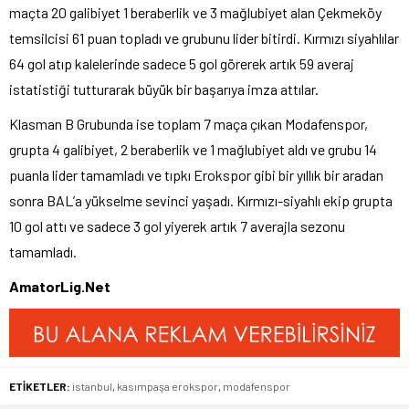
maçta 20 galibiyet 1 beraberlik ve 3 mağlubiyet alan Çekmeköy
temsilcisi 61 puan topladı ve grubunu lider bitirdi. Kırmızı siyahlılar
64 gol atıp kalelerinde sadece 5 gol görerek artık 59 averaj
istatistiği tutturarak büyük bir başarıya imza attılar.
Klasman B Grubunda ise toplam 7 maça çıkan Modafenspor,
grupta 4 galibiyet, 2 beraberlik ve 1 mağlubiyet aldı ve grubu 14
puanla lider tamamladı ve tıpkı Erokspor gibi bir yıllık bir aradan
sonra BAL’a yükselme sevinci yaşadı. Kırmızı-siyahlı ekip grupta
10 gol attı ve sadece 3 gol yiyerek artık 7 averajla sezonu
tamamladı.
AmatorLig.Net
ETİKETLER:
istanbul
,
kasımpaşa erokspor
,
modafenspor