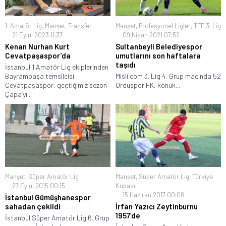
1. Amatör Lig
,
Manşet
,
Transfer
Manşet
,
Profesyonel Ligler
,
TFF 3. Lig
21 Eylül 2023 11:37
09 Nisan 2021 07:52
Kenan Nurhan Kurt
Sultanbeyli Belediyespor
Cevatpaşaspor’da
umutlarını son haftalara
taşıdı
İstanbul 1.Amatör Lig ekiplerinden
Bayrampaşa temsilcisi
Misli.com 3. Lig 4. Grup maçında 52
Cevatpaşaspor, geçtiğimiz sezon
Orduspor FK, konuk...
Çapa’yı...
Manşet
,
Süper Amatör Lig
Manşet
,
Süper Amatör Lig
,
Türkiye
27 Eylül 2015 00:15
Kupası
15 Haziran 2017 00:08
İstanbul Gümüşhanespor
sahadan çekildi
İrfan Yazıcı Zeytinburnu
1957’de
İstanbul Süper Amatör Lig 6. Grup