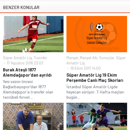
BENZER KONULAR
Süper Amatör Lig
,
Transfer
Manşet
,
Manşet Altı
,
Sonuçlar
,
Süper
17 Ağustos 2016 23:03
Amatör Lig
19 Ekim 2017 14:00
Burak Ateşli 1877
Alemdağspor’dan ayrıldı
Süper Amatör Lig 19 Ekim
Perşembe Canlı Maç Skorları
Yeni sezon öncesi
Bağlarbaşıspor’dan 1877
İstanbul Süper Amatör Ligde
Alemdağspor’a transfer olan
heyecan sürüyor. 7. Hafta maçları
tecrübeli forvet...
bugün...