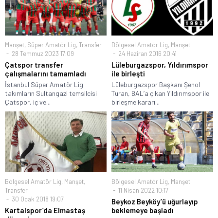
Manşet
,
Süper Amatör Lig
,
Transfer
Bölgesel Amatör Lig
,
Manşet
28 Temmuz 2023 17:09
24 Haziran 2016 20:41
Çatspor transfer
Lüleburgazspor, Yıldırımspor
çalışmalarını tamamladı
ile birleşti
İstanbul Süper Amatör Lig
Lüleburgazspor Başkanı Şenol
takımların Sultangazi temsilcisi
Turan, BAL’a çıkan Yıldırımspor ile
Çatspor, iç ve...
birleşme kararı...
Bölgesel Amatör Lig
,
Manşet
,
Bölgesel Amatör Lig
,
Manşet
Transfer
11 Nisan 2022 10:17
30 Ocak 2018 19:07
Beykoz Beyköy’ü uğurlayıp
Kartalspor’da Elmastaş
beklemeye başladı