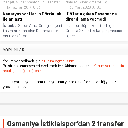
Manşet
,
Süper Amatör Lig
,
Transfer
Manşet
,
Süper Amatör Lig
13 Haziran 2017 10:53
30 Mart 2026 07:00
Kanaryaspor Harun Dörtkulak
U19’larla çıkan Paşabahçe
ile anlaştı
direndi ama yetmedi
İstanbul Süper Amatör Liginin yeni
İstanbul Süper Amatör Lig 5.
takımlarından olan Kanaryaspor,
Grup’ta 25. hafta karşılaşmasında
dış transferde...
ligden...
YORUMLAR
Yorum yapabilmek için
oturum açmalısınız
.
Bu site istenmeyenleri azaltmak için Akismet kullanır.
Yorum verilerinizin
nasıl işlendiğini öğrenin.
Henüz yorum yapılmamış. İlk yorumu yukarıdaki form aracılığıyla siz
yapabilirsiniz.
Osmaniye İstiklalspor’dan 2 transfer