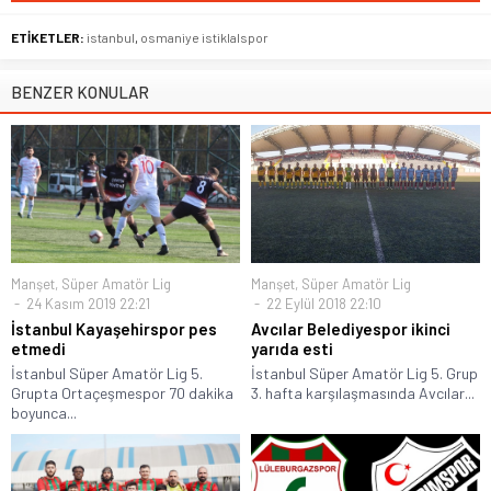
ETİKETLER:
istanbul
,
osmaniye istiklalspor
BENZER KONULAR
Manşet
,
Süper Amatör Lig
Manşet
,
Süper Amatör Lig
24 Kasım 2019 22:21
22 Eylül 2018 22:10
İstanbul Kayaşehirspor pes
Avcılar Belediyespor ikinci
etmedi
yarıda esti
İstanbul Süper Amatör Lig 5.
İstanbul Süper Amatör Lig 5. Grup
Grupta Ortaçeşmespor 70 dakika
3. hafta karşılaşmasında Avcılar...
boyunca...