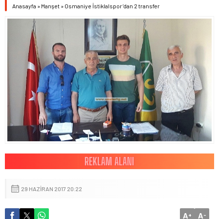
Anasayfa
»
Manşet
»
Osmaniye İstiklalspor’dan 2 transfer
29 HAZIRAN 2017 20:22
A
A
+
-