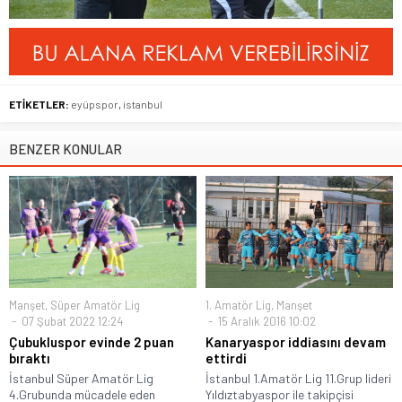
ETİKETLER:
eyüpspor
,
istanbul
BENZER KONULAR
Manşet
,
Süper Amatör Lig
1. Amatör Lig
,
Manşet
07 Şubat 2022 12:24
15 Aralık 2016 10:02
Çubukluspor evinde 2 puan
Kanaryaspor iddiasını devam
bıraktı
ettirdi
İstanbul Süper Amatör Lig
İstanbul 1.Amatör Lig 11.Grup lideri
4.Grubunda mücadele eden
Yıldıztabyaspor ile takipçisi