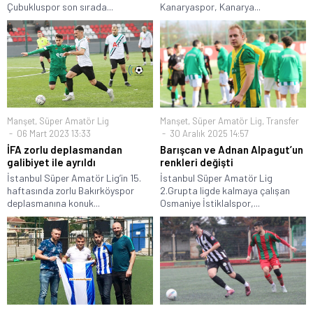
Çubukluspor son sırada...
Kanaryaspor, Kanarya...
Manşet
,
Süper Amatör Lig
Manşet
,
Süper Amatör Lig
,
Transfer
06 Mart 2023 13:33
30 Aralık 2025 14:57
İFA zorlu deplasmandan
Barışcan ve Adnan Alpagut’un
galibiyet ile ayrıldı
renkleri değişti
İstanbul Süper Amatör Lig’in 15.
İstanbul Süper Amatör Lig
haftasında zorlu Bakırköyspor
2.Grupta ligde kalmaya çalışan
deplasmanına konuk...
Osmaniye İstiklalspor,...