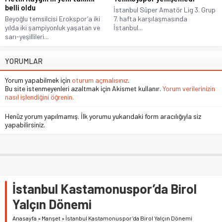
belli oldu
İstanbul Süper Amatör Lig 3. Grup
Beyoğlu temsilcisi Erokspor’a iki
7. hafta karşılaşmasında
yılda iki şampiyonluk yaşatan ve
İstanbul...
sarı-yeşillileri...
YORUMLAR
Yorum yapabilmek için
oturum açmalısınız
.
Bu site istenmeyenleri azaltmak için Akismet kullanır.
Yorum verilerinizin
nasıl işlendiğini öğrenin.
Henüz yorum yapılmamış. İlk yorumu yukarıdaki form aracılığıyla siz
yapabilirsiniz.
İstanbul Kastamonuspor’da Birol
Yalçın Dönemi
Anasayfa
»
Manşet
»
İstanbul Kastamonuspor’da Birol Yalçın Dönemi