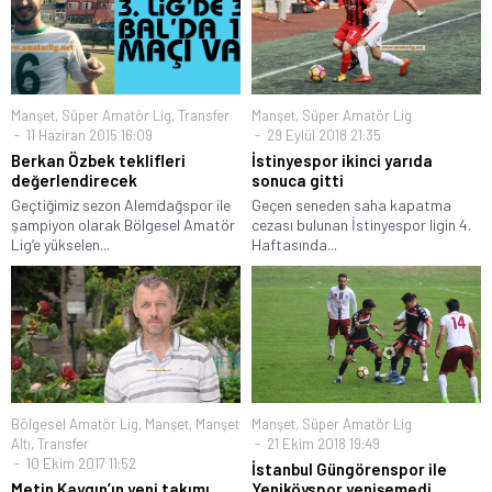
Manşet
,
Süper Amatör Lig
,
Transfer
Manşet
,
Süper Amatör Lig
11 Haziran 2015 16:09
29 Eylül 2018 21:35
Berkan Özbek teklifleri
İstinyespor ikinci yarıda
değerlendirecek
sonuca gitti
Geçtiğimiz sezon Alemdağspor ile
Geçen seneden saha kapatma
şampiyon olarak Bölgesel Amatör
cezası bulunan İstinyespor ligin 4.
Lig’e yükselen...
Haftasında...
Bölgesel Amatör Lig
,
Manşet
,
Manşet
Manşet
,
Süper Amatör Lig
Altı
,
Transfer
21 Ekim 2018 19:49
10 Ekim 2017 11:52
İstanbul Güngörenspor ile
Metin Kaygın’ın yeni takımı
Yeniköyspor yenişemedi