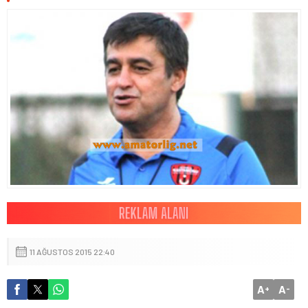
11 AĞUSTOS 2015 22:40
A
A
+
-