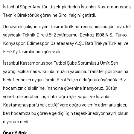
İstanbul Süper Amatör Lig ekiplerinden İstanbul Kastamonuspor,
Teknik Direktörlük görevine Birol Yalçın’ı getirdi.
Deneyimli çalıştırıcı yeni takımı ile ilk antrenmanına bugün çıktı. 53
yaşındaki Teknik Direktör Zeytinburnu, Beykoz 1908 A.Ş., Turko
Konyaspor, Edirnespor, Galatasaray A.Ş., Batı Trakya Türkleri ve
Feriköy takımlarında görev aldı.
İstanbul Kastamonuspor Futbol Şube Sorumlusu Ümit Şen
yaptığı açıklamada; Kulübümüzün yapısına, transfer politikasına,
hedeflerine en uygun ismin Birol Yalçın olduğunu düşündük. Biz
hocamızın disiplinine, inancına güvenine inanıyoruz. Bütün
yönetimle beraber, inşallah doğru işler yapar ve İstanbul
Kastamonuspor’u hak ettiği yere doğru ve emin adımlarla gider,
ben hocamıza bu göreve geldiği için teşekkür ediyor hayırlı olsun
diyorum dedi.
Öner Yığrık