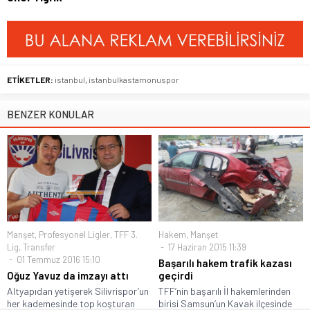
ETİKETLER:
istanbul
,
istanbulkastamonuspor
BENZER KONULAR
Manşet
,
Profesyonel Ligler
,
TFF 3.
Hakem
,
Manşet
Lig
,
Transfer
17 Haziran 2015 11:39
01 Temmuz 2016 15:10
Başarılı hakem trafik kazası
Oğuz Yavuz da imzayı attı
geçirdi
Altyapıdan yetişerek Silivrispor’un
TFF’nin başarılı İl hakemlerinden
her kademesinde top koşturan
birisi Samsun’un Kavak ilçesinde