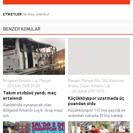
ETİKETLER:
feriköy
,
istanbul
BENZER KONULAR
Bölgesel Amatör Lig
,
Manşet
Manşet
,
Manşet Altı
,
SAL Klasman
20 Ekim 2018 23:20
Grubu
,
Süper Amatör Lig
25 Şubat 2017 19:53
Takım otobüsü yandı, maç
ertelendi
Küçükköyspor uzatmada üç
puandan oldu
Sandıklı’da oynanacak olan
Bölgesel Amatör Lig 6. Grup maçı
Küçükköyspor 1-0 öne geçtiği ve
için...
ardından sahada 10 kişi kaldığı...