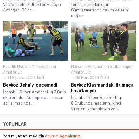
Vefa’da Teknik Direktör Hüseyin
temsilcilerinden olan
Aydoğan, 20’nci...
Gümüşsuyuspor, takım kalesini
sağlam...
Hazırlık Maçları
,
Manşet
,
Süper
Manşet
,
SAL Klasman Grubu
,
Süper
Amatör Lig
Amatör Lig
31 Ağustos 2015 13:41
05 Mart 2020 12:50
Beykoz Deha’yı geçemedi
Beykoz Klasmandaki ilk maça
hazırlanıyor
İstanbul Süper Amatör Lig 3.Grup
ekiplerinden Nurtepespor, sezon
İstanbul Süper Amatör Lig
açılışı maçında...
8.Grubunda maçlarını ikinci
sıradan tamamlayan ve...
YORUMLAR
Yorum yapabilmek için
oturum açmalısınız
.