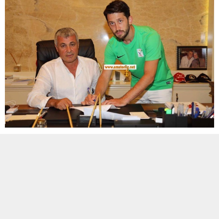
ETİKETLER:
antalya
,
manavgat belediyespor
BENZER KONULAR