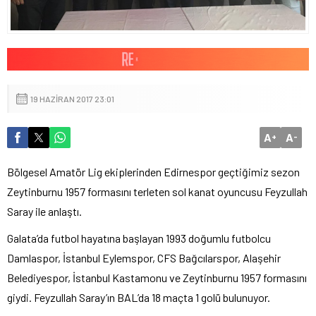
19 HAZIRAN 2017 23:01
A
A
+
-
Bölgesel Amatör Lig ekiplerinden Edirnespor geçtiğimiz sezon
Zeytinburnu 1957 formasını terleten sol kanat oyuncusu Feyzullah
Saray ile anlaştı.
Galata’da futbol hayatına başlayan 1993 doğumlu futbolcu
Damlaspor, İstanbul Eylemspor, CFS Bağcılarspor, Alaşehir
Belediyespor, İstanbul Kastamonu ve Zeytinburnu 1957 formasını
giydi. Feyzullah Saray’ın BAL’da 18 maçta 1 golü bulunuyor.