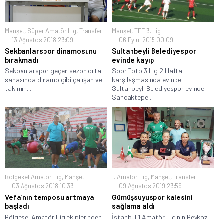
Manşet
,
Süper Amatör Lig
,
Transfer
Manşet
,
TFF 3. Lig
13 Ağustos 2018 23:09
06 Eylül 2015 00:09
Sekbanlarspor dinamosunu
Sultanbeyli Belediyespor
bırakmadı
evinde kayıp
Sekbanlarspor geçen sezon orta
Spor Toto 3.Lig 2.Hafta
sahasında dinamo gibi çalışan ve
karşılaşmasında evinde
takımın...
Sultanbeyli Belediyespor evinde
Sancaktepe...
Bölgesel Amatör Lig
,
Manşet
1. Amatör Lig
,
Manşet
,
Transfer
03 Ağustos 2018 10:33
09 Ağustos 2019 23:59
Vefa’nın temposu artmaya
Gümüşsuyuspor kalesini
başladı
sağlama aldı
Bölgesel Amatör Lig ekiplerinden
İstanbul 1.Amatör Liginin Beykoz