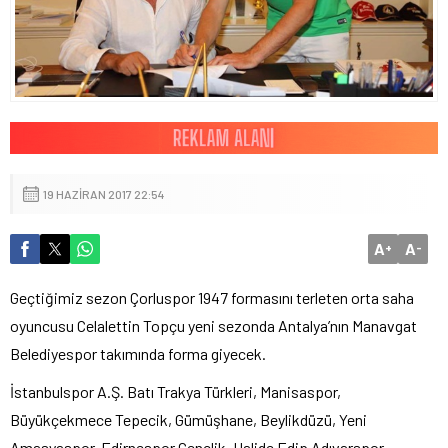
19 HAZIRAN 2017 22:54
A
A
+
-
Geçtiğimiz sezon Çorluspor 1947 formasını terleten orta saha
oyuncusu Celalettin Topçu yeni sezonda Antalya’nın Manavgat
Belediyespor takımında forma giyecek.
İstanbulspor A.Ş. Batı Trakya Türkleri, Manisaspor,
Büyükçekmece Tepecik, Gümüşhane, Beylikdüzü, Yeni
Amasyaspor, Edirnespor Gençlik, Halide Edip Adıvarspor,