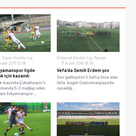
t
,
Süper Amatör Lig
Bölgesel Amatör Lig
,
Manşet
alık 2017 12:08
17 Aralık 2016 18:39
ıyamanspor ligde
Vefa’da Semih Erdem şov
k için kazandı
Son galibiyetini 5 hafta önce alan
ilk maçında Çubukluspor’u
Vefa, bugün Gaziosmanpaşa’da
smanda 5-2 mağlup eden
oynadığı...
pe Adıyamanspor,...