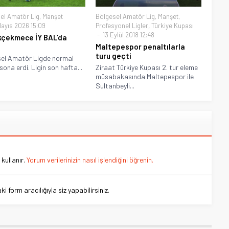
el Amatör Lig
,
Manşet
Bölgesel Amatör Lig
,
Manşet
,
ayıs 2026 15:09
Profesyonel Ligler
,
Türkiye Kupası
13 Eylül 2018 12:48
çekmece İY BAL’da
Maltepespor penaltılarla
turu geçti
el Amatör Ligde normal
sona erdi. Ligin son hafta...
Ziraat Türkiye Kupası 2. tur eleme
müsabakasında Maltepespor ile
Sultanbeyli...
kullanır.
Yorum verilerinizin nasıl işlendiğini öğrenin.
 form aracılığıyla siz yapabilirsiniz.