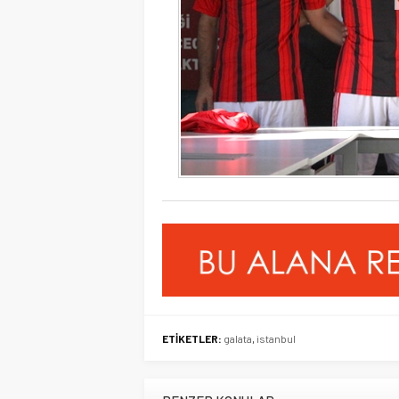
ETİKETLER:
galata
,
istanbul