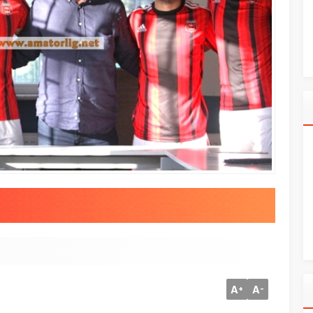
A
A
+
-