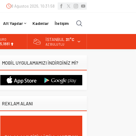
8 Ağustos 2026, 10:31:59
Alt Yapılar
Kadınlar
İletişim
İSTANBUL
31°C
URO
5,1881
AZ BULUTLU
LTIN
.660,55
MOBİL UYGULAMAMIZI İNDİRDİNİZ Mİ?
İST
3.779,39
OLAR
7,7111
REKLAM ALANI