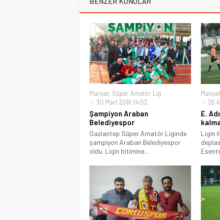
BENZER KONULAR
Manşet
,
Süper Amatör Lig
Manşe
30 Mart 2016 14:02
26 Ar
Şampiyon Araban
E. Ad
Belediyespor
kalma
Gaziantep Süper Amatör Liginde
Ligin 
şampiyon Araban Belediyespor
depla
oldu. Ligin bitimine...
Esente