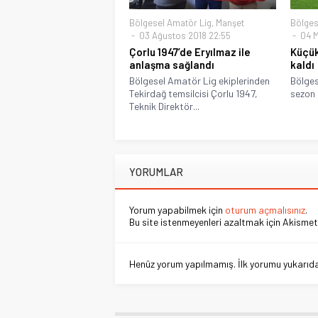
Bölgesel Amatör Lig
,
Manşet
Bölges
03 Ağustos 2018 22:55
04 M
Çorlu 1947’de Eryılmaz ile
Küçük
anlaşma sağlandı
kaldı
Bölgesel Amatör Lig ekiplerinden
Bölges
Tekirdağ temsilcisi Çorlu 1947,
sezon 
Teknik Direktör...
YORUMLAR
Yorum yapabilmek için
oturum açmalısınız
.
Bu site istenmeyenleri azaltmak için Akismet 
Henüz yorum yapılmamış. İlk yorumu yukarıdaki