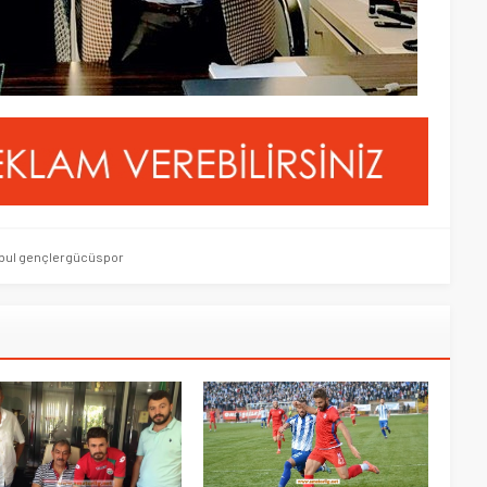
nbul gençlergücüspor