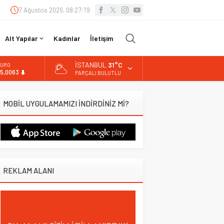
7 Ağustos 2026, 08:27:20
Alt Yapılar
Kadınlar
İletişim
İSTANBUL
31°C
URO
5,0063
PARÇALI BULUTLU
LTIN
.543,59
MOBİL UYGULAMAMIZI İNDİRDİNİZ Mİ?
İST
3.798,82
OLAR
7,7010
REKLAM ALANI