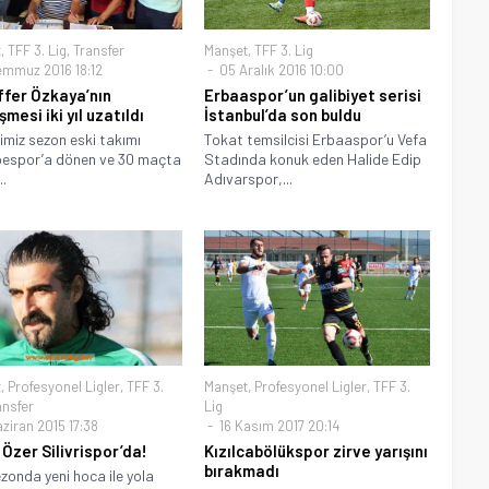
t
,
TFF 3. Lig
,
Transfer
Manşet
,
TFF 3. Lig
emmuz 2016 18:12
05 Aralık 2016 10:00
fer Özkaya’nın
Erbaaspor’un galibiyet serisi
mesi iki yıl uzatıldı
İstanbul’da son buldu
imiz sezon eski takımı
Tokat temsilcisi Erbaaspor’u Vefa
pespor’a dönen ve 30 maçta
Stadında konuk eden Halide Edip
..
Adıvarspor,...
t
,
Profesyonel Ligler
,
TFF 3.
Manşet
,
Profesyonel Ligler
,
TFF 3.
ansfer
Lig
ziran 2015 17:38
16 Kasım 2017 20:14
 Özer Silivrispor’da!
Kızılcabölükspor zirve yarışını
bırakmadı
ezonda yeni hoca ile yola