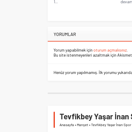
1...
devam 
YORUMLAR
Yorum yapabilmek için
oturum açmalısınız
.
Bu site istenmeyenleri azaltmak için Akismet 
Henüz yorum yapılmamış. İlk yorumu yukarıdaki
Tevfikbey Yaşar İnan S
Anasayfa
»
Manşet
»
Tevfikbey Yaşar İnan Spor 