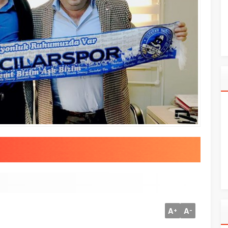
A
A
+
-