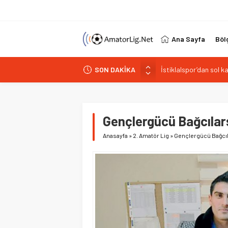
Ana Sayfa
Böl
SON DAKİKA
Paşabahçespor’da spor
İstanbul Gençlerbirliğ
Vardarspor teknik eki
Kuzeyin Kaplanları Kay
Gençlergücü Bağcılars
İstiklalspor’dan sol 
Anasayfa
»
2. Amatör Lig
»
Gençlergücü Bağcıla