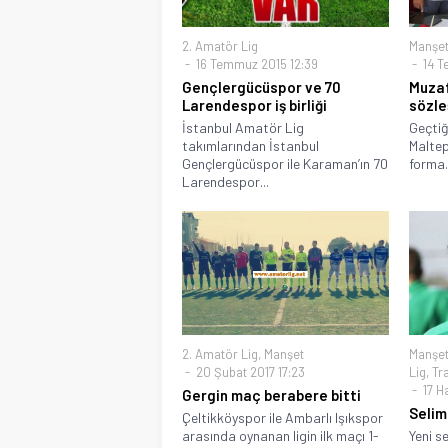
2. Amatör Lig
Manşe
16 Temmuz 2015 12:39
14 T
Gençlergücüspor ve 70
Muzaf
Larendespor iş birliği
sözleş
İstanbul Amatör Lig
Geçtiğ
takımlarından İstanbul
Malte
Gençlergücüspor ile Karaman’ın 70
forma.
Larendespor...
2. Amatör Lig
,
Manşet
Manşe
20 Şubat 2017 17:23
Lig
,
Tr
17 Ha
Gergin maç berabere bitti
Selim
Çeltikköyspor ile Ambarlı Işıkspor
arasında oynanan ligin ilk maçı 1-
Yeni s