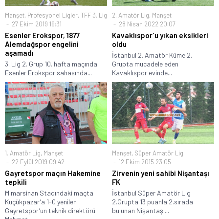
Manşet
,
Profesyonel Ligler
,
TFF 3. Lig
2. Amatör Lig
,
Manşet
27 Ekim 2019 19:31
28 Nisan 2022 20:07
Esenler Erokspor, 1877
Kavaklıspor’u yıkan eksikleri
Alemdağspor engelini
oldu
aşamadı
İstanbul 2. Amatör Küme 2.
3. Lig 2. Grup 10. hafta maçında
Grupta mücadele eden
Esenler Erokspor sahasında...
Kavaklıspor evinde...
1. Amatör Lig
,
Manşet
Manşet
,
Süper Amatör Lig
22 Eylül 2019 09:42
12 Ekim 2015 23:05
Gayretspor maçın Hakemine
Zirvenin yeni sahibi Nişantaşı
tepkili
FK
Mimarsinan Stadındaki maçta
İstanbul Süper Amatör Lig
Küçükpazar’a 1-0 yenilen
2.Grupta 13 puanla 2.sırada
Gayretspor’un teknik direktörü
bulunan Nişantaşı...