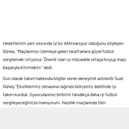
Hedeflerinin yeni sezonda iyi bir Akhisarspor olduğunu söyleyen
Güneş, “Maçlarımızı izlemeye gelen taraftarlara güzel futbol
sergilemek istiyoruz. Önemli olan iyi mücadele ortaya koyup maçı
başarıyla bitirmektir.” dedi.
Son olarak takım hakkında bilgiler veren deneyimli antrenör Suat
Güneş “Eksiklerimiz olmasına rağmen bütçemiz dahilinde iyi
takım kurduk. Oyuncularımız birbirini tanıdıkça daha iyi futbol
sergileyeceğimize inanıyorum. Hazırlık maçlarında tüm
oyuncularıma şans verdim. Şu ana kadar yaptığımız hazırlık
maçlarında futbolcularımın sergilediği futboldan memnunum”
diyerek sözlerini bitirdi.