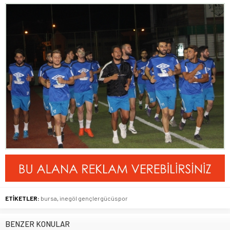
ETİKETLER:
bursa
,
inegöl gençlergücüspor
BENZER KONULAR