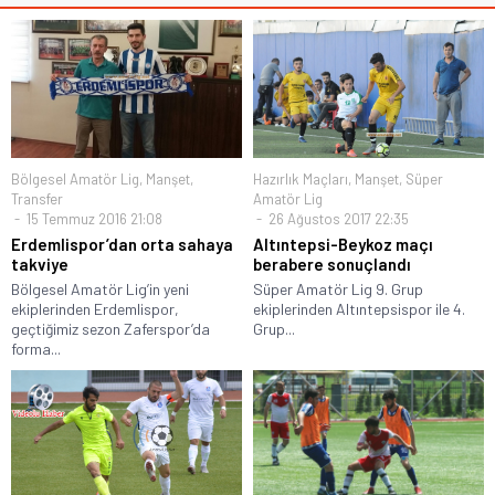
Bölgesel Amatör Lig
,
Manşet
,
Hazırlık Maçları
,
Manşet
,
Süper
Transfer
Amatör Lig
15 Temmuz 2016 21:08
26 Ağustos 2017 22:35
Erdemlispor’dan orta sahaya
Altıntepsi-Beykoz maçı
takviye
berabere sonuçlandı
Bölgesel Amatör Lig’in yeni
Süper Amatör Lig 9. Grup
ekiplerinden Erdemlispor,
ekiplerinden Altıntepsispor ile 4.
geçtiğimiz sezon Zaferspor’da
Grup...
forma...