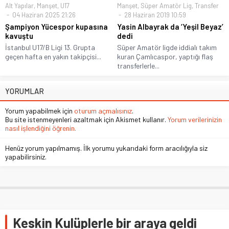
Alt Yapılar
,
Manşet
,
U17
Manşet
,
Süper Amatör Lig
,
Transfer
04 Haziran 2025 21:26
28 Haziran 2019 10:59
Şampiyon Yücespor kupasına
Yasin Albayrak da ‘Yeşil Beyaz’
kavuştu
dedi
İstanbul U17/B Ligi 13. Grupta
Süper Amatör ligde iddialı takım
geçen hafta en yakın takipçisi...
kuran Çamlıcaspor, yaptığı flaş
transferlerle...
YORUMLAR
Yorum yapabilmek için
oturum açmalısınız
.
Bu site istenmeyenleri azaltmak için Akismet kullanır.
Yorum verilerinizin
nasıl işlendiğini öğrenin.
Henüz yorum yapılmamış. İlk yorumu yukarıdaki form aracılığıyla siz
yapabilirsiniz.
Keskin Kulüplerle bir araya geldi