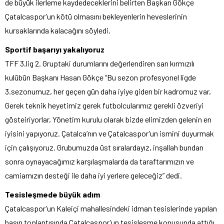
de büyük ilerleme kaydedeceklerini belirten Başkan Gökçe
Çatalcaspor’un kötü olmasını bekleyenlerin heveslerinin
kursaklarında kalacağını söyledi.
Sportif başarıyı yakalıyoruz
TFF 3.lig 2. Gruptaki durumlarını değerlendiren sarı kırmızılı
kulübün Başkanı Hasan Gökçe “Bu sezon profesyonel ligde
3.sezonumuz, her geçen gün daha iyiye giden bir kadromuz var,
Gerek teknik heyetimiz gerek futbolcularımız gerekli özveriyi
gösteiriyorlar, Yönetim kurulu olarak bizde elimizden gelenin en
iyisini yapıyoruz. Çatalca’nın ve Çatalcaspor’un ismini duyurmak
için çalışıyoruz. Grubumuzda üst sıralardayız, inşallah bundan
sonra oynayacağımız karşılaşmalarda da taraftarımızın ve
camiamızın desteği ile daha iyi yerlere geleceğiz” dedi.
Tesisleşmede büyük adım
Çatalcaspor’un Kaleiçi mahallesindeki idman tesislerinde yapılan
basın toplantısında Çatalcaspor’un tesisleşme konusunda attığı