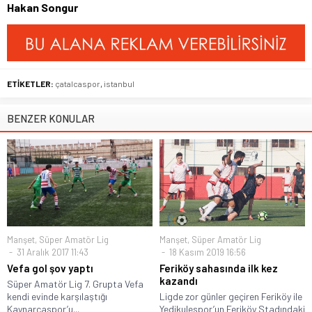
Hakan Songur
ETİKETLER:
çatalcaspor
,
istanbul
BENZER KONULAR
Manşet
,
Süper Amatör Lig
Manşet
,
Süper Amatör Lig
31 Aralık 2017 11:43
18 Kasım 2019 16:56
Vefa gol şov yaptı
Feriköy sahasında ilk kez
kazandı
Süper Amatör Lig 7. Grupta Vefa
kendi evinde karşılaştığı
Ligde zor günler geçiren Feriköy ile
Kaynarcaspor’u...
Yedikulespor’un Feriköy Stadındaki