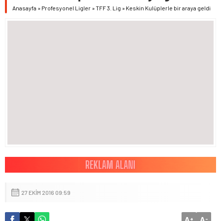
Anasayfa
»
Profesyonel Ligler
»
TFF 3. Lig
»
Keskin Kulüplerle bir araya geldi
27 EKIM 2016 09:59
A
A
+
-