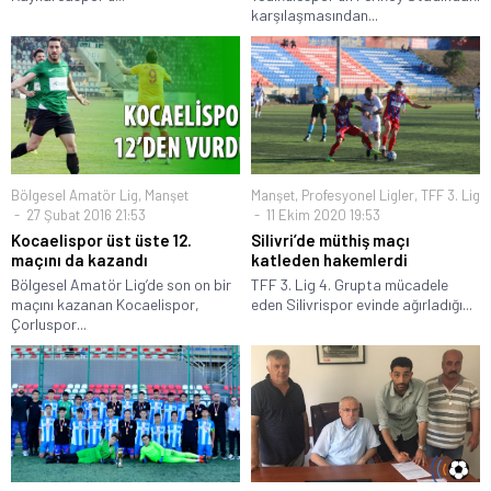
karşılaşmasından...
Bölgesel Amatör Lig
,
Manşet
Manşet
,
Profesyonel Ligler
,
TFF 3. Lig
27 Şubat 2016 21:53
11 Ekim 2020 19:53
Kocaelispor üst üste 12.
Silivri’de müthiş maçı
maçını da kazandı
katleden hakemlerdi
Bölgesel Amatör Lig’de son on bir
TFF 3. Lig 4. Grupta mücadele
maçını kazanan Kocaelispor,
eden Silivrispor evinde ağırladığı...
Çorluspor...