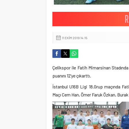
11 EKIM 2019 14:15
Çelikspor ile Fatih Mimarsinan Stadında 
puanını 12’ye çıkarttı.
İstanbul U16B Ligi 18.Grup maçında Fatih
Maçı Cem Han, Ömer Faruk Özkan, Burak 