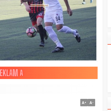
A
A
+
-