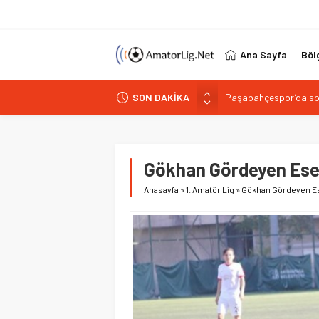
Ana Sayfa
Böl
SON DAKİKA
Paşabahçespor’da spor
İstanbul Gençlerbirliğ
Vardarspor teknik eki
Kuzeyin Kaplanları Kay
Gökhan Gördeyen Ese
İstiklalspor’dan sol 
Anasayfa
»
1. Amatör Lig
»
Gökhan Gördeyen E