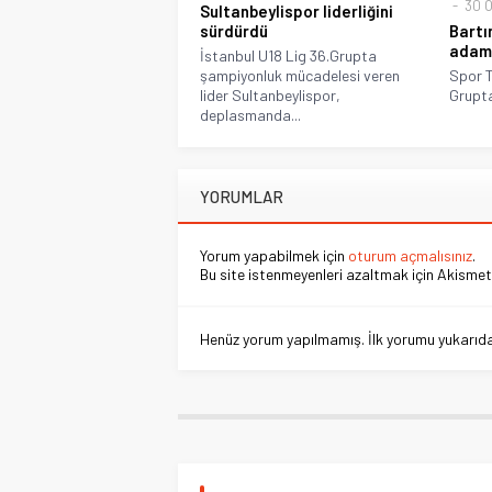
30 O
Sultanbeylispor liderliğini
sürdürdü
Bartı
adam 
İstanbul U18 Lig 36.Grupta
şampiyonluk mücadelesi veren
Spor T
lider Sultanbeylispor,
Grupta
deplasmanda...
YORUMLAR
Yorum yapabilmek için
oturum açmalısınız
.
Bu site istenmeyenleri azaltmak için Akismet 
Henüz yorum yapılmamış. İlk yorumu yukarıdaki