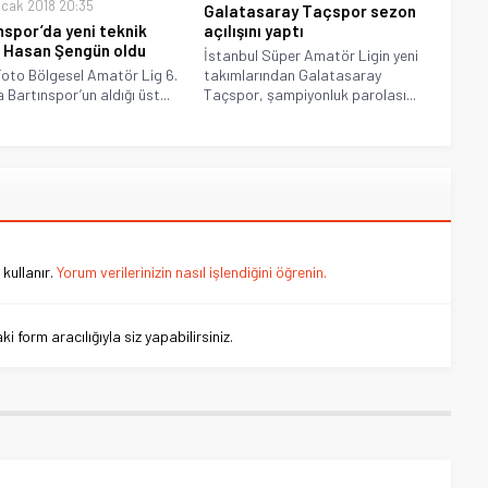
cak 2018 20:35
Galatasaray Taçspor sezon
nspor’da yeni teknik
açılışını yaptı
Hasan Şengün oldu
İstanbul Süper Amatör Ligin yeni
oto Bölgesel Amatör Lig 6.
takımlarından Galatasaray
 Bartınspor’un aldığı üst...
Taçspor, şampiyonluk parolası...
kullanır.
Yorum verilerinizin nasıl işlendiğini öğrenin.
 form aracılığıyla siz yapabilirsiniz.