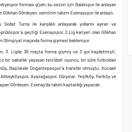
diyespor forması giyen, bu sezon için Balatspor ile anlaşan
oper Gökhan Gördeyen, semtinin takımı Esenayspor ile anlaştı.
Sedat Turna ile karşılıklı anlaşarak yollarını ayıran ve
prülüspor’a geçtiği Esenayspor, 2.Lig kariyeri olan Gökhan
rin Olimpiyat maçında forma giymesi bekleniyor.
n, 3. Ligde 36 maçta forma giymiş ve 3 gol kaydetmişti.
iz bir sakatlık yaşayan tecrübeli oyuncu, bir süre futboldan
üş, Başiskele Doğantepespor’a transfer olmuştu. Kocaeli
, Alibeyköyspor, Ayazağaspor, Gürpınar, Yeşilköy, Feriköy ve
 yapan Gördeyen, Esenay’da takım kaptanlığı yapacak.