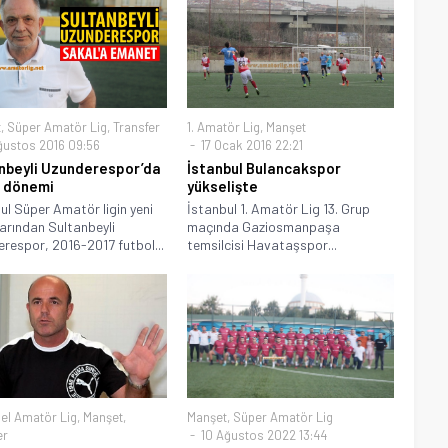
t
,
Süper Amatör Lig
,
Transfer
1. Amatör Lig
,
Manşet
ğustos 2016 09:56
17 Ocak 2016 22:21
nbeyli Uzunderespor’da
İstanbul Bulancakspor
 dönemi
yükselişte
ul Süper Amatör ligin yeni
İstanbul 1. Amatör Lig 13. Grup
arından Sultanbeyli
maçında Gaziosmanpaşa
respor, 2016-2017 futbol...
temsilcisi Havataşspor...
el Amatör Lig
,
Manşet
,
Manşet
,
Süper Amatör Lig
er
10 Ağustos 2022 13:44