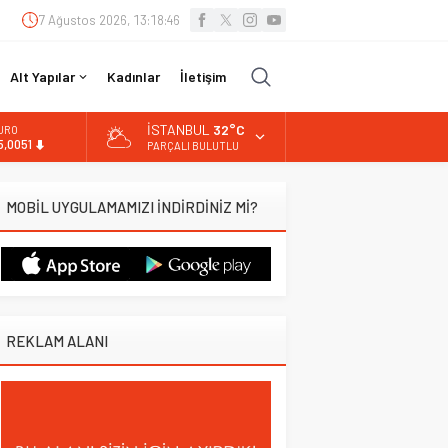
7 Ağustos 2026, 13:18:47
Alt Yapılar
Kadınlar
İletişim
İSTANBUL
32°C
LTIN
.584,66
PARÇALI BULUTLU
İST
3.889,75
MOBİL UYGULAMAMIZI İNDİRDİNİZ Mİ?
OLAR
7,7046
URO
5,0051
REKLAM ALANI