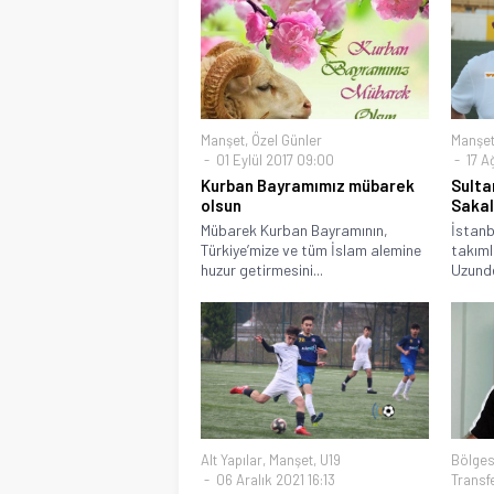
Manşet
,
Özel Günler
Manşe
01 Eylül 2017 09:00
17 A
Kurban Bayramımız mübarek
Sulta
olsun
Sakal
Mübarek Kurban Bayramının,
İstanb
Türkiye’mize ve tüm İslam alemine
takıml
huzur getirmesini...
Uzunde
Alt Yapılar
,
Manşet
,
U19
Bölges
06 Aralık 2021 16:13
Transf