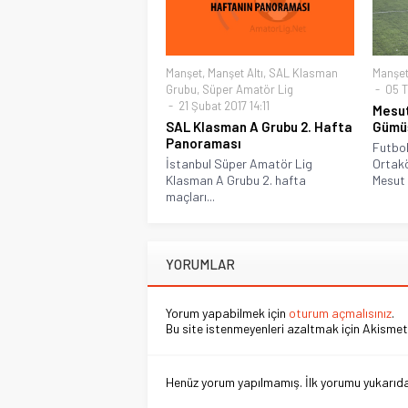
Manşet
,
Manşet Altı
,
SAL Klasman
Manşe
Grubu
,
Süper Amatör Lig
05 T
21 Şubat 2017 14:11
Mesut
SAL Klasman A Grubu 2. Hafta
Gümü
Panoraması
Futbol
İstanbul Süper Amatör Lig
Ortakö
Klasman A Grubu 2. hafta
Mesut İ
maçları...
YORUMLAR
Yorum yapabilmek için
oturum açmalısınız
.
Bu site istenmeyenleri azaltmak için Akismet 
Henüz yorum yapılmamış. İlk yorumu yukarıdaki