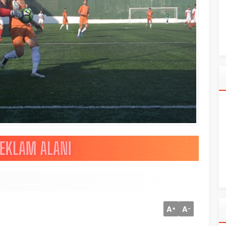
A
A
+
-