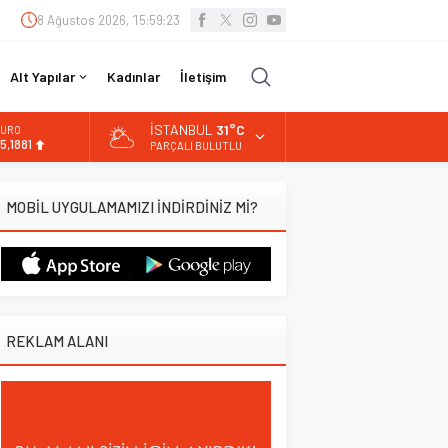
8 Ağustos 2026, 15:59:24
Alt Yapılar
Kadınlar
İletişim
İSTANBUL
31°C
URO
5,1881
PARÇALI BULUTLU
LTIN
.660,55
MOBİL UYGULAMAMIZI İNDİRDİNİZ Mİ?
İST
3.779,39
OLAR
7,7111
REKLAM ALANI