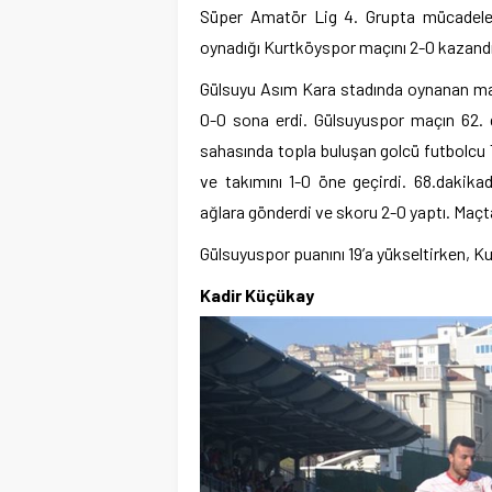
Süper Amatör Lig 4. Grupta mücadele e
oynadığı Kurtköyspor maçını 2-0 kazandı
Gülsuyu Asım Kara stadında oynanan maçı
0-0 sona erdi. Gülsuyuspor maçın 62. da
sahasında topla buluşan golcü futbolcu 
ve takımını 1-0 öne geçirdi. 68.dakika
ağlara gönderdi ve skoru 2-0 yaptı. Maçt
Gülsuyuspor puanını 19’a yükseltirken, K
Kadir Küçükay