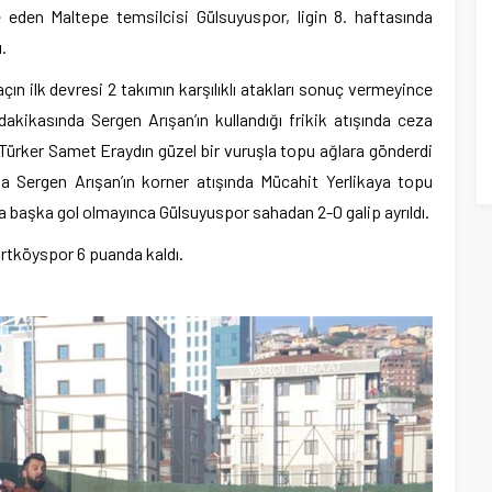
den Maltepe temsilcisi Gülsuyuspor, ligin 8. haftasında
.
n ilk devresi 2 takımın karşılıklı atakları sonuç vermeyince
kikasında Sergen Arışan’ın kullandığı frikik atışında ceza
Türker Samet Eraydın güzel bir vuruşla topu ağlara gönderdi
da Sergen Arışan’ın korner atışında Mücahit Yerlikaya topu
a başka gol olmayınca Gülsuyuspor sahadan 2-0 galip ayrıldı.
urtköyspor 6 puanda kaldı.