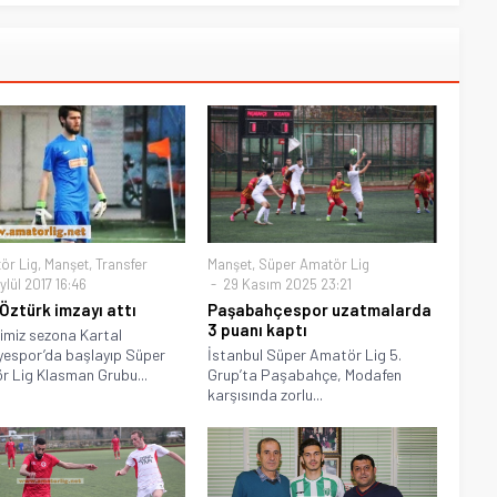
ör Lig
,
Manşet
,
Transfer
Manşet
,
Süper Amatör Lig
lül 2017 16:46
29 Kasım 2025 23:21
Öztürk imzayı attı
Paşabahçespor uzatmalarda
3 puanı kaptı
imiz sezona Kartal
yespor’da başlayıp Süper
İstanbul Süper Amatör Lig 5.
 Lig Klasman Grubu...
Grup’ta Paşabahçe, Modafen
karşısında zorlu...