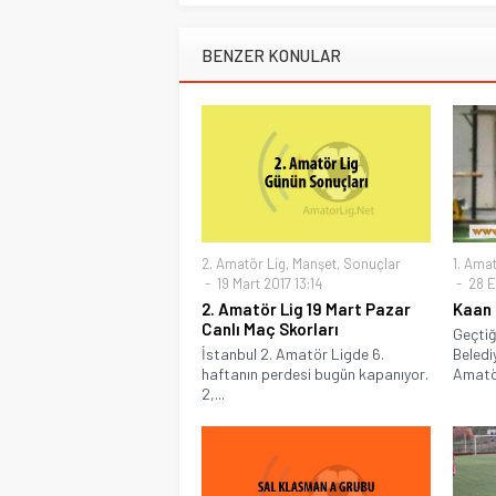
BENZER KONULAR
2. Amatör Lig
,
Manşet
,
Sonuçlar
1. Amat
19 Mart 2017 13:14
28 Ey
2. Amatör Lig 19 Mart Pazar
Kaan 
Canlı Maç Skorları
Geçtiğ
İstanbul 2. Amatör Ligde 6.
Beledi
haftanın perdesi bugün kapanıyor.
Amatör
2,...