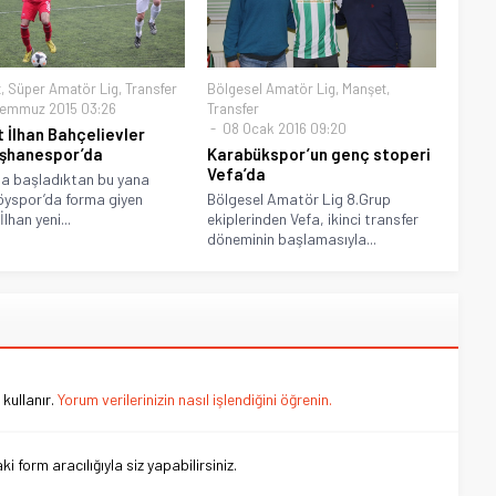
t
,
Süper Amatör Lig
,
Transfer
Bölgesel Amatör Lig
,
Manşet
,
emmuz 2015 03:26
Transfer
08 Ocak 2016 09:20
 İlhan Bahçelievler
şhanespor’da
Karabükspor’un genç stoperi
Vefa’da
a başladıktan bu yana
yspor’da forma giyen
Bölgesel Amatör Lig 8.Grup
lhan yeni...
ekiplerinden Vefa, ikinci transfer
döneminin başlamasıyla...
kullanır.
Yorum verilerinizin nasıl işlendiğini öğrenin.
 form aracılığıyla siz yapabilirsiniz.