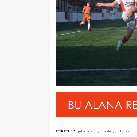
ETİKETLER:
gülsuyuspor
,
istanbul
,
kurtköyspor