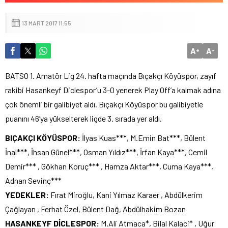
13 MART 2017 11:55
A
A
+
-
BATSO 1. Amatör Lig 24. hafta maçında Bıçakçı Köyüspor, zayıf
rakibi Hasankeyf Diclespor’u 3-0 yenerek Play Off’a kalmak adına
çok önemli bir galibiyet aldı. Bıçakçı Köyüspor bu galibiyetle
puanını 46’ya yükselterek ligde 3. sırada yer aldı.
BIÇAKÇI KÖYÜSPOR:
İlyas Kuas***, M.Emin Bat***, Bülent
İnal***, İhsan Günel***, Osman Yıldız***, İrfan Kaya***, Cemil
Demir*** , Gökhan Koruç*** , Hamza Aktar***, Cuma Kaya***,
Adnan Sevinç***
YEDEKLER:
Fırat Miroğlu, Kani Yılmaz Karaer , Abdülkerim
Çağlayan , Ferhat Özel, Bülent Dağ, Abdülhakim Bozan
HASANKEYF DİCLESPOR:
M.Ali Atmaca*, Bilal Kalaci* , Uğur