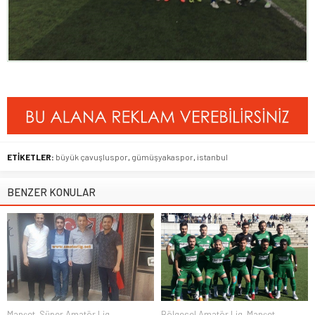
ETİKETLER:
büyük çavuşluspor
,
gümüşyakaspor
,
istanbul
BENZER KONULAR
Manşet
,
Süper Amatör Lig
Bölgesel Amatör Lig
,
Manşet