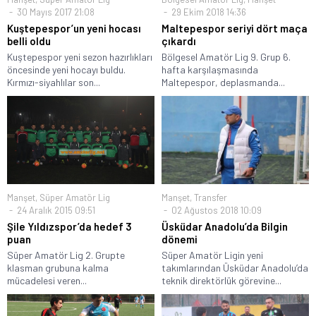
30 Mayıs 2017 21:08
29 Ekim 2018 14:36
Kuştepespor’un yeni hocası
Maltepespor seriyi dört maça
belli oldu
çıkardı
Kuştepespor yeni sezon hazırlıkları
Bölgesel Amatör Lig 9. Grup 6.
öncesinde yeni hocayı buldu.
hafta karşılaşmasında
Kırmızı-siyahlılar son...
Maltepespor, deplasmanda...
Manşet
,
Süper Amatör Lig
Manşet
,
Transfer
24 Aralık 2015 09:51
02 Ağustos 2018 10:09
Şile Yıldızspor’da hedef 3
Üsküdar Anadolu’da Bilgin
puan
dönemi
Süper Amatör Lig 2. Grupte
Süper Amatör Ligin yeni
klasman grubuna kalma
takımlarından Üsküdar Anadolu’da
mücadelesi veren...
teknik direktörlük görevine...