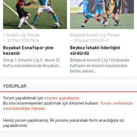
1. Amatör Lig
,
Manşet
Bölgesel Amatör Lig
,
Manşet
22 Mart 2016 09:14
16 Şubat 2024 20:47
Boyabat Esnafspor yine
Beykoz İshaklı liderliğini
kazandı
sürdürdü
Sinop 1. Amatör Lig 2. devre 13.
Bölgesel Amatör Lig 1.Grubunda
hafta mücadelesinde Boyabat...
haftanın en önemli maçlarından
birinin adresi...
YORUMLAR
Yorum yapabilmek için
oturum açmalısınız
.
Bu site istenmeyenleri azaltmak için Akismet kullanır.
Yorum verilerinizin
nasıl işlendiğini öğrenin.
Henüz yorum yapılmamış. İlk yorumu yukarıdaki form aracılığıyla siz
yapabilirsiniz.