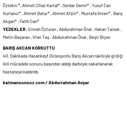
Öztekin *, Ahmet Cihat Kartal* , Serdar Demir* , Yusuf Can
Kurtarıcı* , Ahmet Batur* , Ahmet Afşin* , Mustafa İmren* , Barış
Akgan* , Fatih Can*
YEDEKLER:
Emrah Özturan , Abdurahman Önal , Hakan Tansık ,
Metin Başaran , İrfan Taş , Abdurrahman Önal , Beşir Biçen
BARIŞ AKCAN KORKUTTU
40. Dakikada Hasankeyf Diclesporlu Barış Akcan rakibiyle girdiği
ikili mücadele sonucu başından aldığı darbeyle sakatlanarak
hastaneye kaldırıldı.
batmansonsoz.com / Abdurrahman Avşar