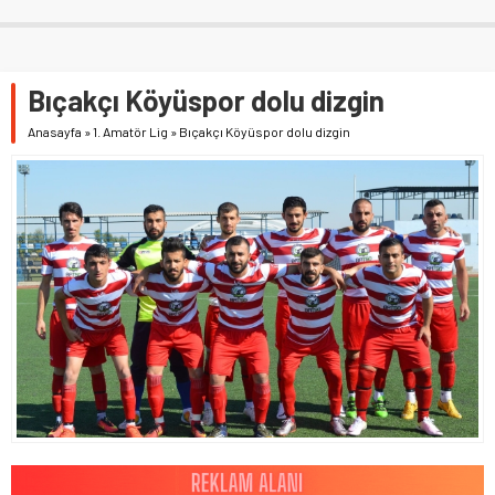
Bıçakçı Köyüspor dolu dizgin
Anasayfa
»
1. Amatör Lig
»
Bıçakçı Köyüspor dolu dizgin