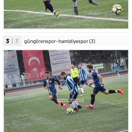
3
| 3
güngörenspor-hamidiyespor (3)