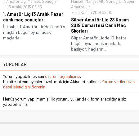
1. Amatör Lig
,
Manşet
,
Sonuçlar
Manşet
,
Manşet Altı
,
Sonuçlar
,
Süper
13 Aralık 2015 08:55
Amatör Lig
23 Kasım 2019 09:00
1. Amatör Lig 13 Aralık Pazar
canlı maç sonuçları
Süper Amatör Lig 23 Kasım
2019 Cumartesi Canlı Maç
İstanbul 1. Amatör Lig’de 9. hafta
Skorları
maçları bugün oynanacak
maçlarla...
Süper Amatör Ligde 10. hafta,
bugün oynanacak maçlarla
başlıyor. Maçların...
YORUMLAR
Yorum yapabilmek için
oturum açmalısınız
.
Bu site istenmeyenleri azaltmak için Akismet kullanır.
Yorum verilerinizin
nasıl işlendiğini öğrenin.
Henüz yorum yapılmamış. İlk yorumu yukarıdaki form aracılığıyla siz
yapabilirsiniz.