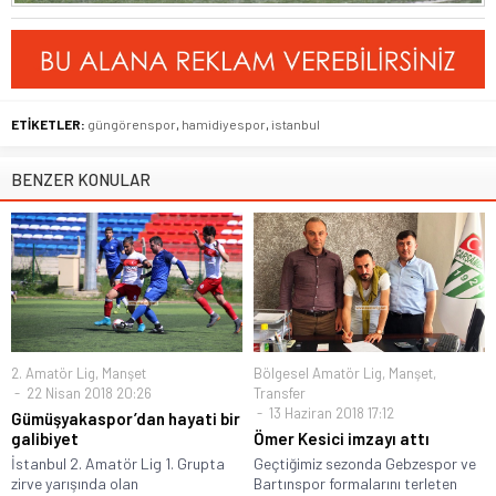
ETİKETLER:
güngörenspor
,
hamidiyespor
,
istanbul
BENZER KONULAR
2. Amatör Lig
,
Manşet
Bölgesel Amatör Lig
,
Manşet
,
22 Nisan 2018 20:26
Transfer
13 Haziran 2018 17:12
Gümüşyakaspor’dan hayati bir
galibiyet
Ömer Kesici imzayı attı
İstanbul 2. Amatör Lig 1. Grupta
Geçtiğimiz sezonda Gebzespor ve
zirve yarışında olan
Bartınspor formalarını terleten