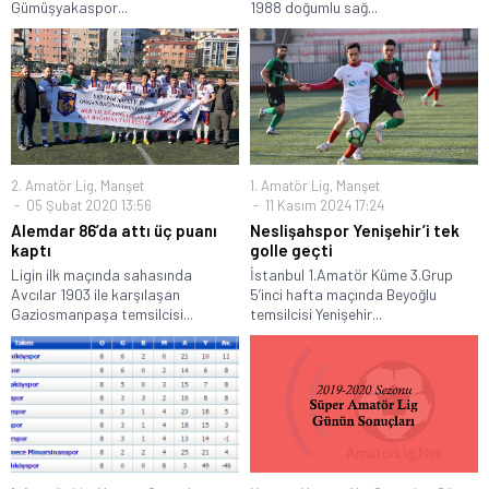
Gümüşyakaspor...
1988 doğumlu sağ...
2. Amatör Lig
,
Manşet
1. Amatör Lig
,
Manşet
05 Şubat 2020 13:56
11 Kasım 2024 17:24
Alemdar 86’da attı üç puanı
Neslişahspor Yenişehir’i tek
kaptı
golle geçti
Ligin ilk maçında sahasında
İstanbul 1.Amatör Küme 3.Grup
Avcılar 1903 ile karşılaşan
5’inci hafta maçında Beyoğlu
Gaziosmanpaşa temsilcisi...
temsilcisi Yenişehir...