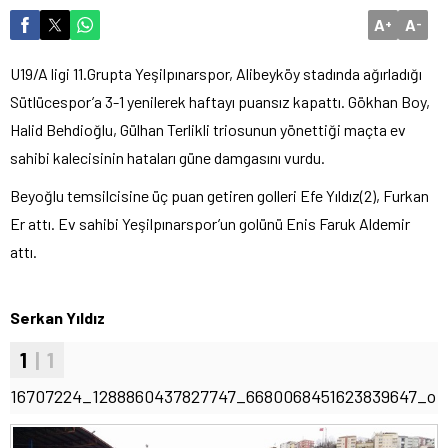
A
A
+
-
U19/A ligi 11.Grupta Yeşilpınarspor, Alibeyköy stadında ağırladığı
Sütlücespor’a 3-1 yenilerek haftayı puansız kapattı. Gökhan Boy,
Halid Behdioğlu, Gülhan Terlikli triosunun yönettiği maçta ev
sahibi kalecisinin hataları güne damgasını vurdu.
Beyoğlu temsilcisine üç puan getiren golleri Efe Yıldız(2), Furkan
Er attı. Ev sahibi Yeşilpınarspor’un golünü Enis Faruk Aldemir
attı.
Serkan Yıldız
1
| 1
16707224_1288860437827747_6680068451623839647_o