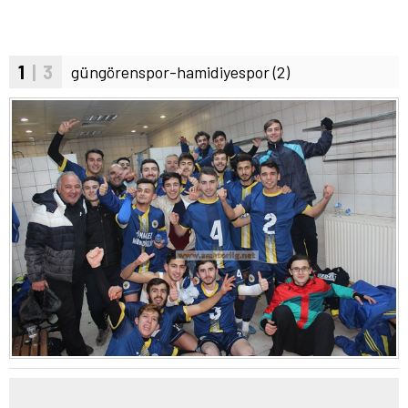
1
| 3
güngörenspor-hamidiyespor (2)