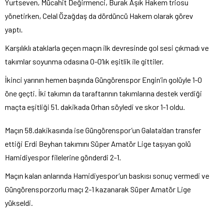
Yurtseven, Mücahit Değirmenci, Burak Aşık Hakem triosu
yönetirken, Celal Özağdaş da dördüncü Hakem olarak görev
yaptı.
Karşılıklı ataklarla geçen maçın ilk devresinde gol sesi çıkmadı ve
takımlar soyunma odasına 0-0’lık eşitlik ile gittiler.
İkinci yarının hemen başında Güngörenspor Engin’in golüyle 1-0
öne geçti. İki takımın da taraftarının takımlarına destek verdiği
maçta eşitliği 51. dakikada Orhan söyledi ve skor 1-1 oldu.
Maçın 58.dakikasında ise Güngörenspor’un Galata’dan transfer
ettiği Erdi Beyhan takımını Süper Amatör Lige taşıyan golü
Hamidiyespor filelerine gönderdi 2-1.
Maçın kalan anlarında Hamidiyespor’un baskısı sonuç vermedi ve
Güngörensporzorlu maçı 2-1 kazanarak Süper Amatör Lige
yükseldi.