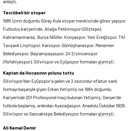
anlaştı.
Tecrübeli bir stoper
1985 İzmir doğumlu Güray Kula stoper mevkisinde görev yapıyor.
Futbolcu kariyerinde, Aliağa Petkimspor (Göztepe),
Kahramanmaraş, Bursa Nilüfer, Konyaspor, Yeni Ereğlispor, TKİ
Tavşanlı Linyitspor, Karsspor, Gümüşhanespor, Menemen
Belediyespor, Bayrampaşaspor, 24 Erzincanspor
(Refahiyespor), Silivrispor ve Eyüpspor formaları giymişti.
Kaptan da Hocasının yolunu tuttu
Silivrispor’dan Eyüpspor’a gelen ve 2 sezondur eflatun sarılı
formayı başarıyla giyen Erkan Yetişmiş ise 1984 doğumlu.
Kariyerinde 201 Profesyonel maçı bulunan Yetişmiş, Sarıyer’de
futbola başlamış, ardından Ayazağaspor, Anadolu Üsküdar 1908,
Silivrispor ve Sancaktepe Belediyespor formaları giymişti.
Ali Kemal Demir