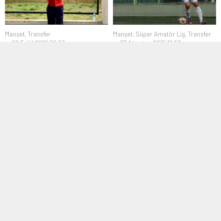
Manşet
,
Transfer
Manşet
,
Süper Amatör Lig
,
Transfer
28 Eylül 2016 09:59
27 Ağustos 2015 16:52
Nevzat Aksoy
Geredespor’da transfer
Mahmutbeyspor’da
harekatı
Kocasinanspor’un başında
Geredespor yeni sezonda
Bağcılar Güneşlisspor ile oynadığı
transfere hızlı giriş yaptı. Hafta içi
ilk maçta görevinden istifa...
1’i...
1. Amatör Lig
,
Manşet
Manşet
,
Süper Amatör Lig
,
Transfer
19 Aralık 2017 12:17
17 Temmuz 2017 18:45
Haliç Mecidiyeköyspor’a
Kağıthanespor sezonu açtı
rövanşı da vermedi
Süper Amatör Lig’e yeniden dönen
İstanbul 1. Amatör Lig 8.Grupta
ve kurduğu iddialı kadro ile...