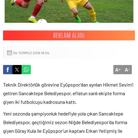
04 TEMMUZ 2016 18:04
A
A
+
-
Teknik Direktörlük görevine Eyüpspor’dan ayrılan Hikmet Sevim’i
getiren Sancaktepe Belediyespor, eflatun sarılı ekipte forma
giyen iki futbolcuyu kadrosuna kattı.
Yeni sezonda şampiyonluk hedefiyle yola çıkan Sancaktepe
Belediyespor, geçtiğimiz sezon Niğde Belediyespor’da forma
giyen Güray Kula ile Eyüpspor’un kaptanı Erkan Yetişmiş ile