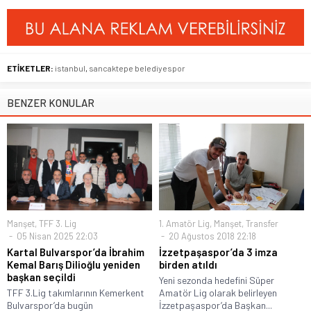
ETİKETLER:
istanbul
,
sancaktepe belediyespor
BENZER KONULAR
Manşet
,
TFF 3. Lig
1. Amatör Lig
,
Manşet
,
Transfer
05 Nisan 2025 22:03
20 Ağustos 2018 22:18
Kartal Bulvarspor’da İbrahim
İzzetpaşaspor’da 3 imza
Kemal Barış Dilioğlu yeniden
birden atıldı
başkan seçildi
Yeni sezonda hedefini Süper
TFF 3.Lig takımlarının Kemerkent
Amatör Lig olarak belirleyen
Bulvarspor’da bugün
İzzetpaşaspor’da Başkan...