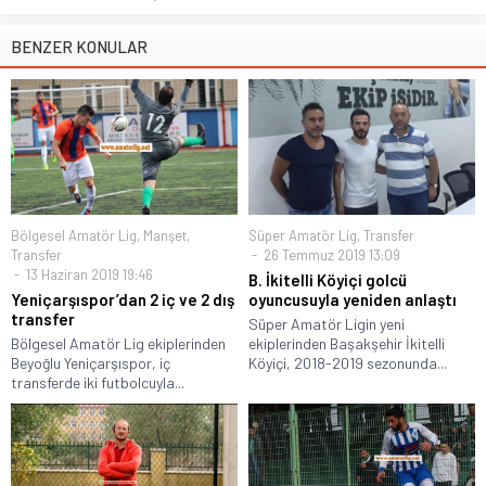
BENZER KONULAR
Bölgesel Amatör Lig
,
Manşet
,
Süper Amatör Lig
,
Transfer
Transfer
26 Temmuz 2019 13:09
13 Haziran 2019 19:46
B. İkitelli Köyiçi golcü
Yeniçarşıspor’dan 2 iç ve 2 dış
oyuncusuyla yeniden anlaştı
transfer
Süper Amatör Ligin yeni
Bölgesel Amatör Lig ekiplerinden
ekiplerinden Başakşehir İkitelli
Beyoğlu Yeniçarşıspor, iç
Köyiçi, 2018-2019 sezonunda...
transferde iki futbolcuyla...