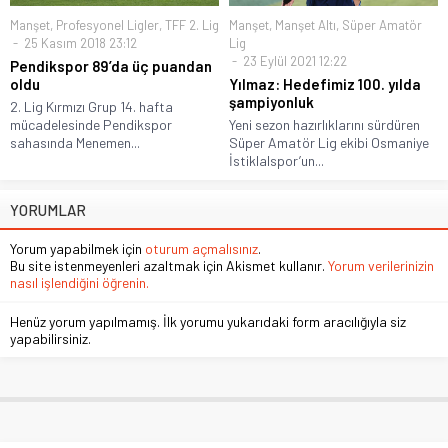
Manşet
,
Profesyonel Ligler
,
TFF 2. Lig
Manşet
,
Manşet Altı
,
Süper Amatör
25 Kasım 2018 23:12
Lig
23 Eylül 2021 12:22
Pendikspor 89’da üç puandan
oldu
Yılmaz: Hedefimiz 100. yılda
şampiyonluk
2. Lig Kırmızı Grup 14. hafta
mücadelesinde Pendikspor
Yeni sezon hazırlıklarını sürdüren
sahasında Menemen...
Süper Amatör Lig ekibi Osmaniye
İstiklalspor’un...
YORUMLAR
Yorum yapabilmek için
oturum açmalısınız
.
Bu site istenmeyenleri azaltmak için Akismet kullanır.
Yorum verilerinizin
nasıl işlendiğini öğrenin.
Henüz yorum yapılmamış. İlk yorumu yukarıdaki form aracılığıyla siz
yapabilirsiniz.