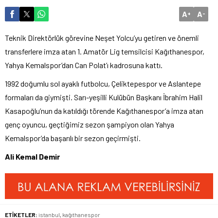
A
A
+
-
Teknik Direktörlük görevine Neşet Yolcu’yu getiren ve önemli
transferlere imza atan 1. Amatör Lig temsilcisi Kağıthanespor,
Yahya Kemalspor’dan Can Polat’ı kadrosuna kattı.
1992 doğumlu sol ayaklı futbolcu, Çeliktepespor ve Aslantepe
formaları da giymişti. Sarı-yeşilli Kulübün Başkanı İbrahim Halil
Kasapoğlu’nun da katıldığı törende Kağıthanespor’a imza atan
genç oyuncu, geçtiğimiz sezon şampiyon olan Yahya
Kemalspor’da başarılı bir sezon geçirmişti.
Ali Kemal Demir
ETİKETLER:
istanbul
,
kağıthanespor