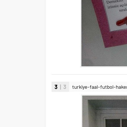
3
| 3
turkiye-faal-futbol-hak