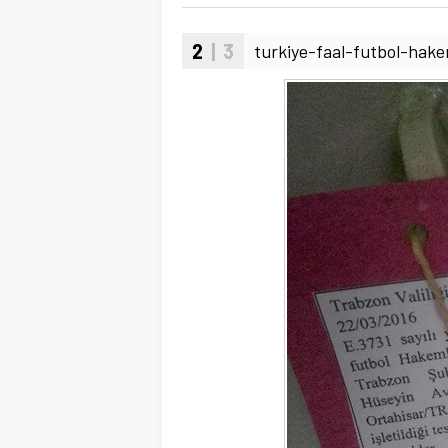
2
| 3
turkiye-faal-futbol-hak