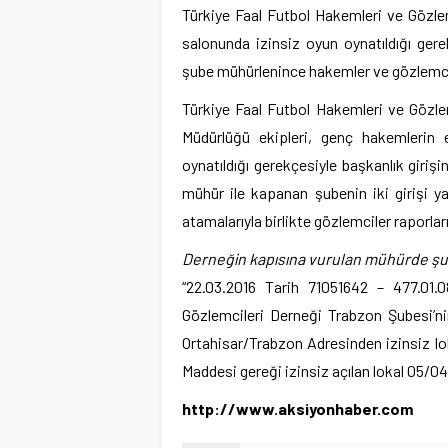
Türkiye Faal Futbol Hakemleri ve Gözle
salonunda izinsiz oyun oynatıldığı gere
şube mühürlenince hakemler ve gözlemcile
Türkiye Faal Futbol Hakemleri ve Gözle
Müdürlüğü ekipleri, genç hakemlerin eğ
oynatıldığı gerekçesiyle başkanlık giri
mühür ile kapanan şubenin iki girişi y
atamalarıyla birlikte gözlemciler raporl
Derneğin kapısına vurulan mühürde şu i
“22.03.2016 Tarih 71051642 – 477.01.0
Gözlemcileri Derneği Trabzon Şubesi’n
Ortahisar/Trabzon Adresinden izinsiz loka
Maddesi gereği izinsiz açılan lokal 05/04
http://www.aksiyonhaber.com