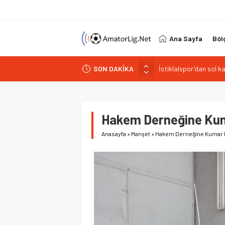
Ana Sayfa
Böl
SON DAKİKA
Paşabahçespor’da spor
İstanbul Gençlerbirliğ
Vardarspor teknik eki
Kuzeyin Kaplanları Kay
Hakem Derneğine Kum
İstiklalspor’dan sol 
Anasayfa
»
Manşet
»
Hakem Derneğine Kumar 