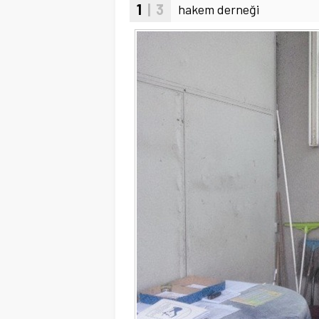
1
| 3
hakem derneği