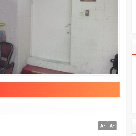
A
A
+
-