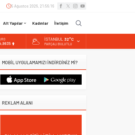
5 Ağustos 2026, 21:56:17
Alt Yapılar
Kadınlar
İletişim
İSTANBUL
32°C
LTIN
.463,00
PARÇALI BULUTLU
İST
3.703,13
MOBİL UYGULAMAMIZI İNDİRDİNİZ Mİ?
OLAR
7,5751
URO
4,9635
REKLAM ALANI