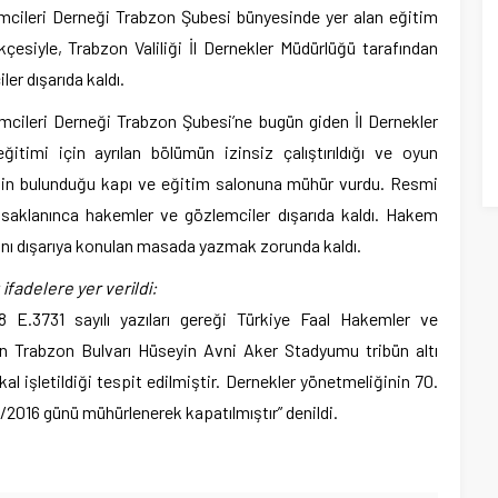
mcileri Derneği Trabzon Şubesi bünyesinde yer alan eğitim
kçesiyle, Trabzon Valiliği İl Dernekler Müdürlüğü tarafından
r dışarıda kaldı.
mcileri Derneği Trabzon Şubesi’ne bugün giden İl Dernekler
itimi için ayrılan bölümün izinsiz çalıştırıldığı ve oyun
şinin bulunduğu kapı ve eğitim salonuna mühür vurdu. Resmi
asaklanınca hakemler ve gözlemciler dışarıda kaldı. Hakem
arını dışarıya konulan masada yazmak zorunda kaldı.
fadelere yer verildi:
8 E.3731 sayılı yazıları gereği Türkiye Faal Hakemler ve
in Trabzon Bulvarı Hüseyin Avni Aker Stadyumu tribün altı
l işletildiği tespit edilmiştir. Dernekler yönetmeliğinin 70.
/2016 günü mühürlenerek kapatılmıştır” denildi.