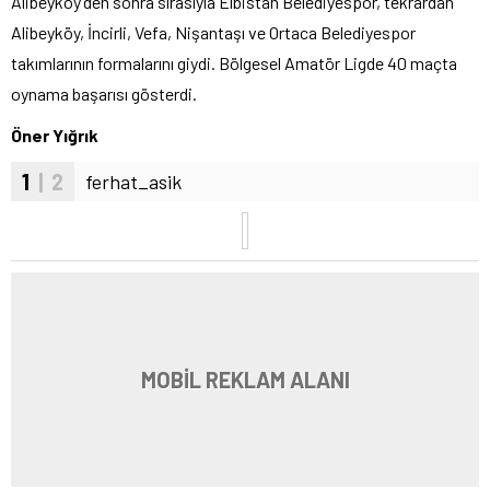
Alibeyköy’den sonra sırasıyla Elbistan Belediyespor, tekrardan
Alibeyköy, İncirli, Vefa, Nişantaşı ve Ortaca Belediyespor
takımlarının formalarını giydi. Bölgesel Amatör Ligde 40 maçta
oynama başarısı gösterdi.
Öner Yığrık
1
| 2
ferhat_asik
MOBİL REKLAM ALANI