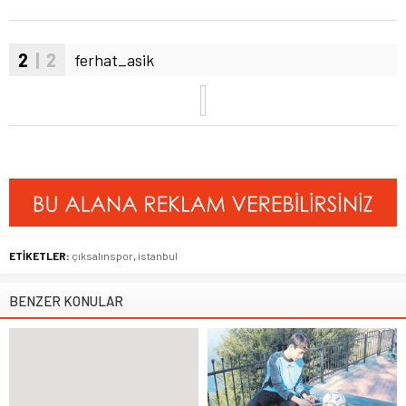
2
| 2
ferhat_asik
ETİKETLER:
çıksalınspor
,
istanbul
BENZER KONULAR