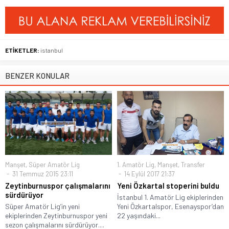
ETİKETLER:
istanbul
BENZER KONULAR
Manşet
,
Süper Amatör Lig
1. Amatör Lig
,
Manşet
,
Transfer
31 Temmuz 2015 23:11
14 Eylül 2017 21:37
Zeytinburnuspor çalışmalarını
Yeni Özkartal stoperini buldu
sürdürüyor
İstanbul 1. Amatör Lig ekiplerinden
Süper Amatör Lig’in yeni
Yeni Özkartalspor, Esenayspor’dan
ekiplerinden Zeytinburnuspor yeni
22 yaşındaki...
sezon çalışmalarını sürdürüyor....