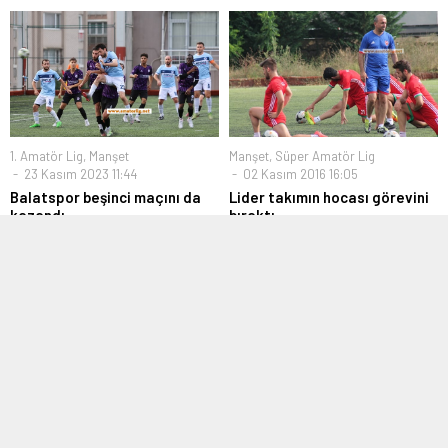
1. Amatör Lig
,
Manşet
Manşet
,
Süper Amatör Lig
23 Kasım 2023 11:44
02 Kasım 2016 16:05
Balatspor beşinci maçını da
Lider takımın hocası görevini
kazandı
bıraktı
İstanbul 1.Amatör Lig 7.Grup
İstanbul Süper Amatör Lig 3.
maçında sahasında Halilrıfatpaşa
Grupta 8 hafta sonunda aldığı...
ile karşılaşan Balat,...
Bölgesel Amatör Lig
,
Manşet
Hazırlık Maçları
,
Manşet
,
Süper