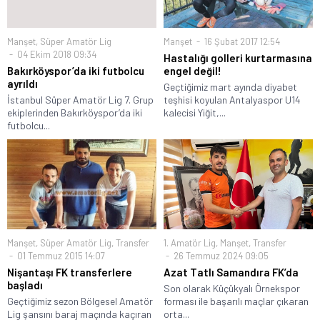
Manşet
,
Süper Amatör Lig
Manşet
16 Şubat 2017 12:54
04 Ekim 2018 09:34
Hastalığı golleri kurtarmasına
Bakırköyspor’da iki futbolcu
engel değil!
ayrıldı
Geçtiğimiz mart ayında diyabet
İstanbul Süper Amatör Lig 7. Grup
teşhisi koyulan Antalyaspor U14
ekiplerinden Bakırköyspor’da iki
kalecisi Yiğit,...
futbolcu...
Manşet
,
Süper Amatör Lig
,
Transfer
1. Amatör Lig
,
Manşet
,
Transfer
01 Temmuz 2015 14:07
26 Temmuz 2024 09:05
Nişantaşı FK transferlere
Azat Tatlı Samandıra FK’da
başladı
Son olarak Küçükyalı Örnekspor
Geçtiğimiz sezon Bölgesel Amatör
forması ile başarılı maçlar çıkaran
Lig şansını baraj maçında kaçıran
orta...