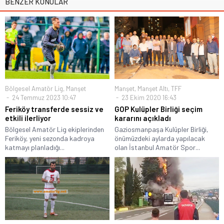
BENZER KONULAR
Bölgesel Amatör Lig
,
Manşet
Manşet
,
Manşet Altı
,
TFF
24 Temmuz 2023 10:47
23 Ekim 2020 16:43
Feriköy transferde sessiz ve
GOP Kulüpler Birliği seçim
etkili ilerliyor
kararını açıkladı
Bölgesel Amatör Lig ekiplerinden
Gaziosmanpaşa Kulüpler Birliği,
Feriköy, yeni sezonda kadroya
önümüzdeki aylarda yapılacak
katmayı planladığı...
olan İstanbul Amatör Spor...