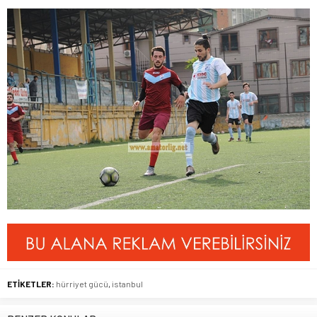
ETİKETLER:
hürriyet gücü
,
istanbul