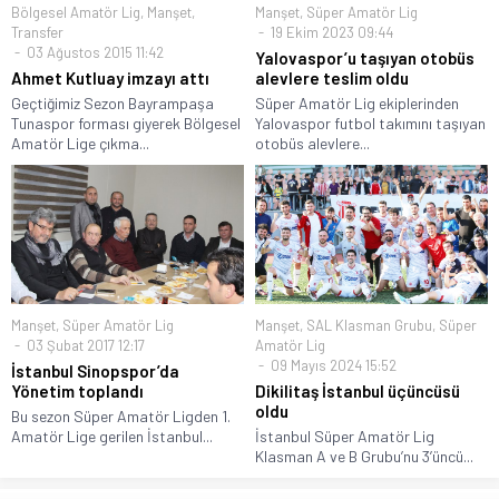
Bölgesel Amatör Lig
,
Manşet
,
Manşet
,
Süper Amatör Lig
Transfer
19 Ekim 2023 09:44
03 Ağustos 2015 11:42
Yalovaspor’u taşıyan otobüs
Ahmet Kutluay imzayı attı
alevlere teslim oldu
Geçtiğimiz Sezon Bayrampaşa
Süper Amatör Lig ekiplerinden
Tunaspor forması giyerek Bölgesel
Yalovaspor futbol takımını taşıyan
Amatör Lige çıkma...
otobüs alevlere...
Manşet
,
Süper Amatör Lig
Manşet
,
SAL Klasman Grubu
,
Süper
03 Şubat 2017 12:17
Amatör Lig
09 Mayıs 2024 15:52
İstanbul Sinopspor’da
Yönetim toplandı
Dikilitaş İstanbul üçüncüsü
oldu
Bu sezon Süper Amatör Ligden 1.
Amatör Lige gerilen İstanbul...
İstanbul Süper Amatör Lig
Klasman A ve B Grubu’nu 3’üncü...